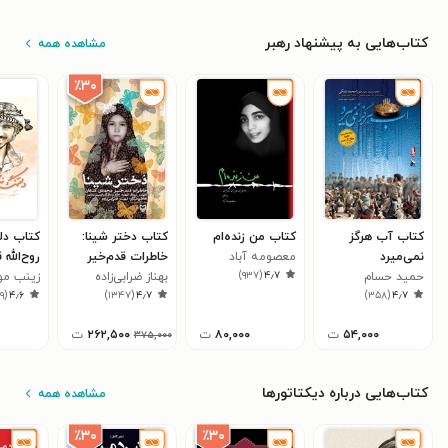
کتاب‌هایی به پیشنهاد رهبر
مشاهده همه
٪۳۰
کتاب آب هرگز
کتاب من زنده‌ام
کتاب دختر شینا:
کتاب دل
نمی‌میرد
معصومه آباد
خاطرات قدم‌خیر
روح‌الله 
)
۹۳۷
(
۴٫۷
حمید حسام
محمدی کنعان
بهناز ضرابی‌زاده
زینب مو
(مدافعان 
۹
(
۴٫۶
)
۱۳۴۷
(
۴٫۷
)
۳۵۸
(
۴٫۷
۵۴,۰۰۰
ت
۸۰,۰۰۰
ت
۲۶۲,۵۰۰
ت
۳۷۵,۰۰۰
کتاب‌هایی درباره دیکتاتورها
مشاهده همه
٪۳۰
٪۳۰