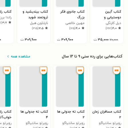
کتاب آیین
کتاب جادوی فکر
کتاب بیندیشید و
کتاب راز
دوستیابی و
بزرگ
ثروتمند شوید
راندا برن
۱۱
(
۳٫۷
دیل کارنگی
چگونگی نفوذ در
مهین خالصی
ناپلئون هیل
)
۳۱۵
(
۳٫۵
)
۱۲۵
(
۴٫۰
)
۲۶۲
(
۴٫۰
دیگران
۳۵,۰۰۰
ت
۳۰۹,۹۰۰
ت
۳۰۹,۹۰۰
ت
۰
۷۰,۰۰۰
کتاب‌هایی برای رده سنی ۹ تا ۱۲ سال
مشاهده همه
کتاب مسافران زمان
کتاب ته جدولی ها
کتاب ته جدولی ها
کتاب راز
۲
۲
۴
خواب‌آلو
روبرتو سانتیاگو
روبرتو سانتیاگو
روبرتو سانتیاگو
روبرتو س