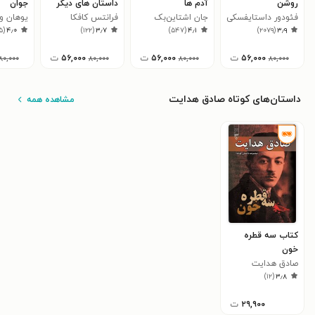
روشن
آدم ها
داستان های دیگر
جوان
فئودور داستایفسکی
جان اشتاین‌بک
فرانتس کافکا
یوهان و
۹۵
(
۴٫۰
)
۱۲۲
(
۳٫۷
)
۵۴۷
(
۴٫۱
)
۲۰۷۹
(
۳٫۹
فون گوت
۵۶,۰۰۰
ت
۵۶,۰۰۰
ت
۵۶,۰۰۰
ت
۸۰,۰۰۰
۸۰,۰۰۰
۸۰,۰۰۰
۸۰,۰۰۰
داستان‌های کوتاه صادق هدایت
مشاهده همه
کتاب سه قطره
خون
صادق هدایت
)
۱۲
(
۳٫۸
۲۹,۹۰۰
ت