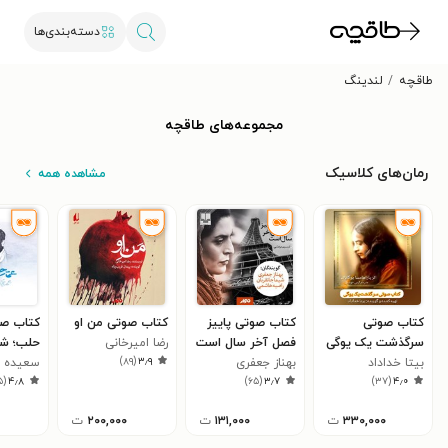
دسته‌بندی‌ها
طاقچه
لندینگ
مجموعه‌های طاقچه
رمان‌های کلاسیک
مشاهده همه
کتاب صوتی
کتاب صوتی پاییز
کتاب صوتی من او
کتاب صو
سرگذشت یک یوگی
فصل آخر سال است
رضا امیرخانی
حلب؛ ش
)
۸۹
(
۳٫۹
بیتا خداداد
بهناز جعفری
محمدحس
سعیده 
۵
(
۴٫۸
)
۶۵
(
۳٫۷
)
۳۷
(
۴٫۰
محمدخان
حرم ۷)
۳۳۰,۰۰۰
ت
۱۳۱,۰۰۰
ت
۲۰۰,۰۰۰
ت