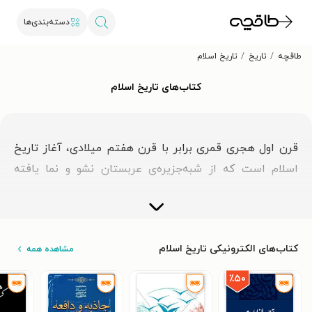
دسته‌بندی‌ها
طاقچه
تاریخ
تاریخ اسلام
کتاب‌های تاریخ اسلام
قرن اول هجری قمری برابر با قرن هفتم میلادی، آغاز تاریخ
اسلام است که از شبه‌جزیره‌ی عربستان نشو و نما یافته
است. دین اسلام در عهد پیامبر اکرم در سراسر جزیرةالعرب
اشاعه یافت. با فراگیرشدن آیین اسلام در این منطقه و
پذیرش آن از سوی اعراب، مسلمانان درصدد نشر اصول
کتاب‌های الکترونیکی تاریخ اسلام
مشاهده همه
اعتقادی خود در میان جهانیان و گسترش قلمرو اسلام
برآمدند. البته این عمل از زمان رسول‌الله با اعزام گروه‌های
٪۵۰
تبلیغاتی به سراسر دنیا آغاز شده بود. شایان ذکر است که