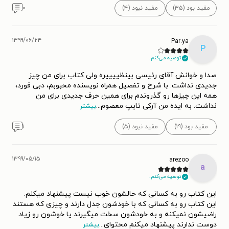
مفید بود (۳۵)
مفید نبود (۴)
۰
۱۳۹۹/۰۶/۲۴
Par.ya
P
توصیه می‌کنم.
صدا و خوانش آقای رئیسی بینظییییره ولی کتاب برای من چیز
جدیدی نداشت. با شرح و تفصیل همراه نویسنده محبوبم، دبی فورد،
همه این چیزها رو گذروندم برای همین حرف جدیدی برای من
نداشت. به ایده من آرکی تایپ معصوم
...
بیشتر
مفید بود (۱۹)
مفید نبود (۵)
۱
۱۳۹۹/۰۵/۱۵
arezoo
a
توصیه می‌کنم.
این کتاب رو به کسانی که حالشون خوب نیست پیشنهاد میکنم.
این کتاب رو به کسانی که با خودشون جدل دارند و چیزی که هستند
راضیشون نمیکنه و به خودشون سخت میگیرند یا خوشون رو زیاد
دوست ندارند پیشنهاد میکنم محتوای
...
بیشتر