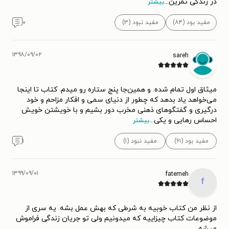
در زندگی تمرین
...
بیشتر
مفید بود (۸۴)
مفید نبود (۳)
۰
۱۳۹۸/۰۹/۰۲
sareh
میثاق اول تمام شده. و همین‌جا پنج ستاره رو میدم. کتاب تا اینجا
می‌خواهد یاد بدهد که چطور از دنیای سمی و افکار مزاحم و خود
درگیری و گفتگوهای ذهنی مخرب دور بشیم و با خویشتن خویش
احساس رهایی و یکی
...
بیشتر
مفید بود (۶۱)
مفید نبود (۱)
۱
۱۳۹۹/۰۹/۰۱
fatemeh
f
از نظر من کتاب خوبیه به شرطی که بهش عمل بشه. یه سری از
موضوعات کتاب چیزاییه که میدونیم ولی تو جریان زندگی فراموش
میشه.