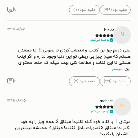
مفید بود (۴۶۹)
مفید نبود (۱۰)
۸
۱۳۹۹/۰۵/۰۶
Nikoo
N
توصیه می‌کنم.
نمی دونم چرا این کتاب و انتخاب کردی تا بخونی !!! اما مطمئن
هستم که هیچ چیز بی ربطی تو این دنیا وجود نداره و اگر اینجا
هستی تا این کتاب و مطالعه کنی بهت میگم که حتما محتوای
این
...
بیشتر
مفید بود (۲۶۱)
مفید نبود (۵)
۲
۱۳۹۹/۰۸/۲۵
mohsen
m
توصیه می‌کنم.
میثاق 1: با کلام خود گناه نکنید! میثاق 2: همه چیز را به خود
نگیرید! میثاق 3:تصورات باطل نکنید! میثاق4: همیشه بیشترین
تلاشتان را بکنید!