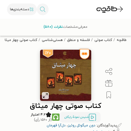
دسته‌بندی‌ها
با کد تخفیف OFF30 اولین کتاب الکترونیکی یا صوتی‌ات را با ۳۰٪
معرفی
مشخصات
نظرات (۵۸۰)
تخفیف از طاقچه دریافت کن.
طاقچه
کتاب صوتی
فلسفه و منطق
هستی‌شناسی
کتاب صوتی چهار میثاق
٪۲۰
کتاب صوتی چهار میثاق
۴.۲ امتیاز
شنیدن نمونۀ رایگان
(از ۱۵۶۰ رأی)
پدیدآورندگان:
دون میگوئل روئیز
،
دل‌آرا قهرمان