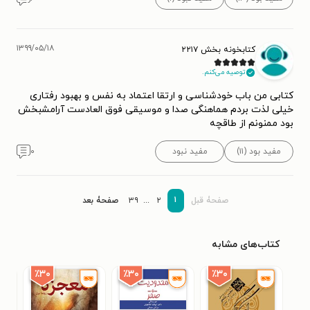
۱۳۹۹/۰۵/۱۸
کتابخونه بخش ۲۲۱۷
توصیه می‌کنم.
کتابی من باب خودشناسی و ارتقا اعتماد به نفس و بهبود رفتاری
خیلی لذت بردم هماهنگی صدا و موسیقی فوق العادست آرامشبخش
بود ممنونم از طاقچه
مفید بود (۱۱)
مفید نبود
۰
۱
صفحۀ قبل
۲
...
۳۹
صفحۀ بعد
کتاب‌های مشابه
٪۳۰
٪۳۰
٪۳۰