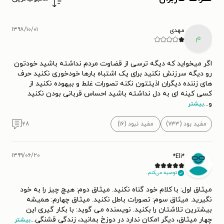
۱۳۹۸/۱۰/۰۱
مهدی
م
اگر میخواید که دیگه ترسی از قضاوت مردم نداشته باشید خودتون
رو دیگه سرزنش نکنید برای یک اشتباه بارها خودخوری نکنید حرف
های زننده دیگران اذیتتون نکنه تصورات غلط و بیهوده نکنید از
کسی کینه ای به دل نداشته باشید احساس قربانی بودن نکنید
و
...
بیشتر
مفید بود (۷۳۳)
مفید نبود (۱۶)
۲۸
۱۳۹۹/۰۶/۲۰
*Eli*
توصیه می‌کنم.
میثاق اول: با کلام خود گناه نکنید. میثاق دوم: هیچ چیز را به خود
نگیرید. میثاق سوم: تصورات باطل نکنید. میثاق چهارم: همیشه
بیشترین تلاشتان را بکنید. نویسنده می گوید: با بکار گیری این
چهار میثاق، دیگر امکان ندارد در دوزخ بمانید، زندگی قشنگی
...
بیشتر