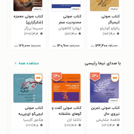
کتاب صوتی
کتاب صوتی
کتاب صوتی معجزه
کتا
کیمیاگر
محدودیت صفر
(شکرگزاری)
عشق
پائولو کوئیلو
ایهالیا کالاهولن
مسیحا برزگر
الی
۰
)
۴۲۹۷
(
۴٫۳
)
۵۶۲
(
۴٫۰
)
۱۹۱۴
(
۴٫۰
۱۳۴,۴۰۰
ت
۱۳۰,۹۰۰
ت
۱۲۶,۰۰۰
ت
۰۰۰
۱۸۰,۰۰۰
۱۸۷,۰۰۰
۱۹۲,۰۰۰
با صدای نیما رئیسی
مشاهده همه
٪۴۰
٪۳۰
کتاب صوتی تمرین
کتاب صوتی گفت و
کتاب صوتی
کتا
نیروی حال
گوهای عاشقانه
ایچی‌گو ای‌چی‌یه
دخت
فاطمه مشایخی
ناتاشا لان
هکتور گارسیا
لحظ
سیا
۵
)
۲۷۷
(
۳٫۸
)
۲۷۶
(
۳٫۷
)
۲۴۷
(
۴٫۳