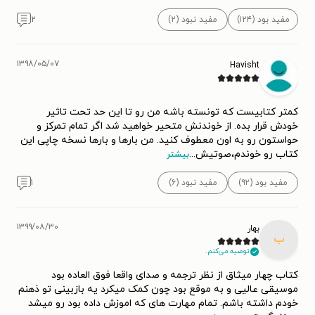
مفید بود (۱۲۴)
مفید نبود (۲)
۲
۱۳۹۸/۰۵/۰۷
Havisht
کمتر کتابیست که تونسته باشه من رو تا این حد تحت تاثیر
خودش قرار بده. از خوندنش متحیر خواهید شد اگر تمام تمرکز و
حواستون رو به اون معطوف کنید. من بارها و بارها نسخه چاپی این
کتاب رو خوندم،صوتیش
...
بیشتر
مفید بود (۹۲)
مفید نبود (۶)
۱
۱۳۹۹/۰۸/۳۰
بهار
ب
توصیه می‌کنم.
کتاب چهار میثاق از نظر ترجمه و صدای واقعا فوق العاده بود
موسیقی عالیی و به موقع بود چون کمک میکرد یه بازبینی تو ذهنم
خودم داشته باشم. تمام مهارت های که اموزش داده بود رو میشد