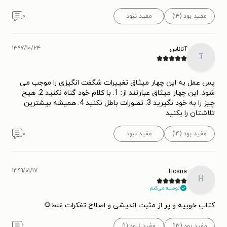
مفید بود (۱۴)
مفید نبود
۰
۱۳۹۷/۱۰/۲۴
آناناس
آ
پس عمل به این چهار میثاق تغییرات شگفت انگیزی را موجب می
شود. این چهار میثاق عبارتند از: 1. با کلام خود گناه نکنید 2. هیچ
چیز را به خود نگیرید 3. تصورات باطل نکنید 4. همیشه بیشترین
تلاشتان را بکنید
مفید بود (۱۴)
مفید نبود
۰
۱۳۹۹/۰۱/۱۷
Hosna
H
توصیه می‌کنم.
کتاب خوبیه و پر از مثبت اندیشی و اصلاح تفکرات غلط🌻
مفید بود (۱۳)
مفید نبود (۱)
۱