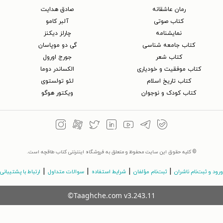
رمان عاشقانه
صادق هدایت
کتاب‌ صوتی
آلبر کامو
نمایشنامه
چارلز دیکنز
کتاب جامعه شناسی
گی دو موپاسان
کتاب شعر
جورج اورول
کتاب موفقیت و خودیاری
الکساندر دوما
کتاب تاریخ اسلام
لئو تولستوی
کتاب کودک و نوجوان
ویکتور هوگو
© کلیه حقوق این سایت محفوظ و متعلق به فروشگاه اینترنتی کتاب طاقچه است.
|
|
|
|
ورود و ثبت‌نام ناشران
ثبت‌نام مؤلفان
شرایط استفاده
سوالات متداول
ارتباط با پشتیبانی
©Taaghche.com
v
3.243.11