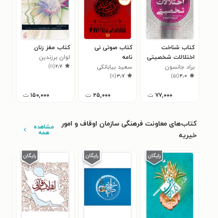
کتاب شناخت
کتاب صوتی نی‌
کتاب مغز زنان
کتا
اختلالات شخصیتی
نامه
لوان برزندین
فرج
۲
)
۱۱
(
۲٫۷
براد جانسون
قبل و بعد از ازدواج
سعید بیابانکی
)
۱۱
(
۳٫۷
)
۵۱
(
۴٫۰
۷۷,۰۰۰
ت
۲۵,۰۰۰
ت
۱۵۰,۰۰۰
ت
کتاب‌های معاونت فرهنگی سازمان اوقاف و امور
مشاهده
همه
خیریه