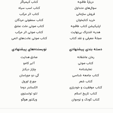
دربارهٔ طاقچه
کتاب کیمیاگر
سوال‌های متداول
کتاب اسب سیاه
فروش سازمانی
کتاب اثر مرکب
خرید کتابخوان
کتاب سمفونی مردگان
اپلیکیشن کتاب طاقچه
کتاب صوتی ملت عشق
هدیه اشتراک بی‌نهایت
کتاب صوتی اثر مرکب
مجلهٔ معرفی و نقد کتاب
کتاب صوتی عادت‌های اتمی
دسته بندی پیشنهادی
نویسنده‌های پیشنهادی
رمان عاشقانه
صادق هدایت
کتاب‌ صوتی
آلبر کامو
نمایشنامه
چارلز دیکنز
کتاب جامعه شناسی
گی دو موپاسان
کتاب شعر
جورج اورول
کتاب موفقیت و خودیاری
الکساندر دوما
کتاب تاریخ اسلام
لئو تولستوی
کتاب کودک و نوجوان
ویکتور هوگو