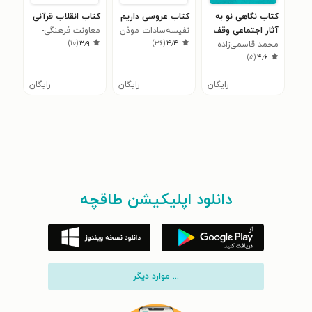
کتاب نگاهی نو به
کتاب عروسی داریم
کتاب انقلاب قرآنی
کتا
آثار اجتماعی وقف
نفیسه‌سادات موذن
معاونت فرهنگی-
معا
۰
)
۱۰
(
۳٫۹
)
۳۶
(
۴٫۴
محمد قاسمی‌زاده
اجتماعی سازمان
اجت
)
۵
(
۴٫۶
راوری
اوقاف و امور خیریه
اوق
رایگان
رایگان
رایگان
دانلود اپلیکیشن طاقچه
... موارد دیگر