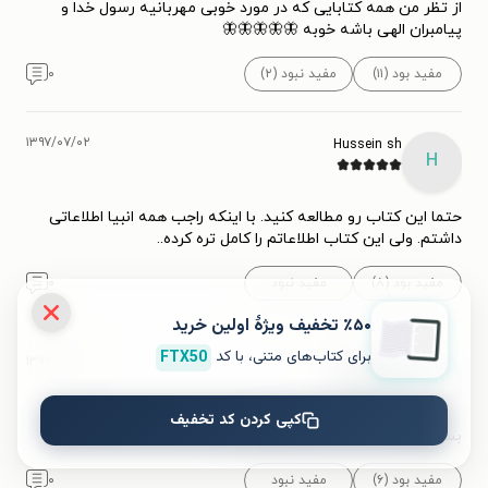
از تظر من همه کتابایی که در مورد خوبی مهربانیه رسول خدا و
پیامبران الهی باشه خوبه 🦋🦋🦋🦋🦋
مفید بود (۱۱)
مفید نبود (۲)
۰
۱۳۹۷/۰۷/۰۲
Hussein sh
H
حتما این کتاب رو مطالعه کنید. با اینکه راجب همه انبیا اطلاعاتی
داشتم. ولی این کتاب اطلاعاتم را کامل تره کرده..
مفید بود (۸)
مفید نبود
۰
٪۵۰ تخفیف ویژۀ اولین خرید
برای کتاب‌های متنی، با کد
FTX50
۱۳۹۹/۰۳/۳۰
محمد حسین
م
توصیه می‌کنم.
کپی کردن کد تخفیف
بسیار کتاب عالی مناسب نوجوانان
مفید بود (۶)
مفید نبود
۰