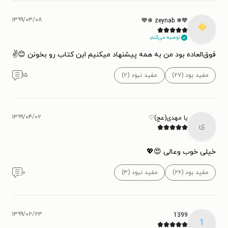
۱۳۹۹/۰۳/۰۸
💙❄ zeynab ❄💙

توصیه می‌کنم.
فوق‌العاده بود من به همه پیشنهاد میکنیم این کتاب رو بخونن 😊✌
۱۵
مفید نبود (۲)
مفید بود (۲۷)
۱۳۹۹/۰۴/۰۲
یا مهدی(عج)♡
ی
خیلی خوب وعالی 😍💖
۰
مفید نبود (۳)
مفید بود (۲۶)
۱۳۹۹/۰۲/۲۳
1399
1