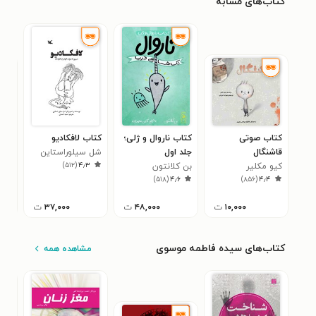
کتاب‌های مشابه
کتاب صوتی
کتاب ناروال و ژلی؛
کتاب لافکادیو
کتا
قاشنگال
جلد اول
شل سیلوراستاین
پرن
)
۵۱۲
(
۴٫۳
کیو مکلیر
بن کلانتون
براد
۴
)
۵۱۸
(
۴٫۶
)
۸۵۶
(
۴٫۴
۱۰,۰۰۰
ت
۴۸,۰۰۰
ت
۳۷,۰۰۰
ت
کتاب‌های سیده فاطمه موسوی
مشاهده همه