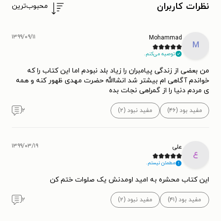
نظرات کاربران
محبوب‌ترین
۱۳۹۹/۰۹/۱۱
Mohammad
M
توصیه می‌کنم.
من بعضی از زندگی پیامبران را زیاد بلد نبودم اما این کتاب را که
خواندم آگاهی ام بیشتر شد انشاالله حضرت مهدی ظهور کنه و همه
ی مردم دنیا را از گمراهی نجات بده
مفید بود (۴۶)
مفید نبود (۲)
۲
۱۳۹۹/۰۳/۱۹
علی
ع
مطمئن نیستم.
این کتاب محشره به امید اومدنش یک صلوات ختم کن
مفید بود (۴۱)
مفید نبود (۲)
۲