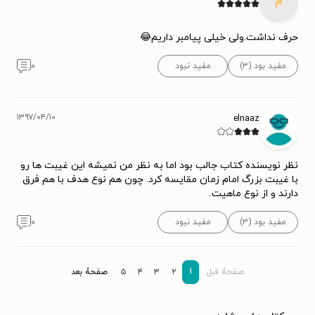
م
حرف نداشت.ولی خیلی پیامبر داریم😂
مفید بود (۳)
مفید نبود
۰
۱۳۹۷/۰۴/۱۰
elnaaz
نظر نویسنده کتاب جالب بود اما به نظر من نمیشه این غیبت ها رو
با غیبت بزرگ امام زمان مقایسه کرد. چون هم نوع هدف با هم فرق
دارند و از نوع ماهیت.
مفید بود (۳)
مفید نبود
۰
۱
صفحۀ قبل
۲
۳
۴
۵
صفحۀ بعد