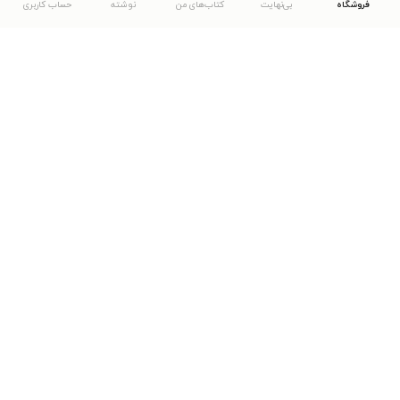
فروشگاه
بی‌نهایت
کتاب‌های من
نوشته
حساب کاربری
دانلود اپلیکیشن طاقچه
... موارد دیگر
مشاهدهٔ دیگر نسخه‌های طاقچه