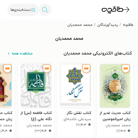
دسته‌بندی‌ها
طاقچه
پدیدآورندگان
محمد محمدیان
محمد محمدیان
کتاب‌های الکترونیکی محمد محمدیان
مشاهده همه
کتاب حدیث غدیر از
کتاب نقش نگار
کتاب فاطمه (س) از
کتاب حس
زبان امیرالمومنین
سید‌علی خامنه‌ای
نگاه علی (ع)
زبان حس
)
۱۶
(
۴٫۳
محمد محمدیان
محمد محمدیان
محمد م
۸
(
۴٫۳
)
۳۳
(
۴٫۴
)
۶
(
۳٫۷