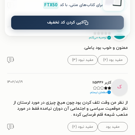
برای کتاب‌های متنی، با کد
FTX50
مفید بود
مفید نبود
۰
کپی کردن کد تخفیف
۱۴۰۱/۰۹/۱۸
hadi,hassani
توصیه می‌کنم.
ممنون و خوب بود یاعلی.
مفید بود (۲)
مفید نبود (۳)
۱
۱۴۰۲/۰۱/۱۹
کاربر ۱۱۵۱۴۴۶
ک
مطمئن نیستم.
از نظر من وقت تلف کردن بود.چون هیچ چیزی در مورد لرستان از
نظر موقعیت سیاسی و اجتماعی آن دوران نیامده.فقط در مورد
مذهب شیعه قلم فرسایی کرده .
مفید بود
مفید نبود (۲)
۱