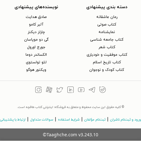
دسته بندی پیشنهادی
نویسنده‌های پیشنهادی
رمان عاشقانه
صادق هدایت
کتاب‌ صوتی
آلبر کامو
نمایشنامه
چارلز دیکنز
کتاب جامعه شناسی
گی دو موپاسان
کتاب شعر
جورج اورول
کتاب موفقیت و خودیاری
الکساندر دوما
کتاب تاریخ اسلام
لئو تولستوی
کتاب کودک و نوجوان
ویکتور هوگو
© کلیه حقوق این سایت محفوظ و متعلق به فروشگاه اینترنتی کتاب طاقچه است.
|
|
|
|
ورود و ثبت‌نام ناشران
ثبت‌نام مؤلفان
شرایط استفاده
سوالات متداول
ارتباط با پشتیبانی
©Taaghche.com
v
3.243.10