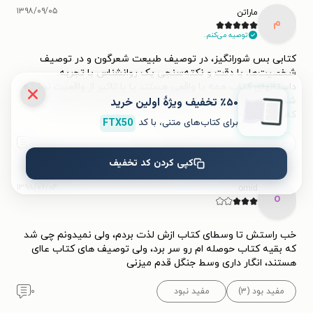
۱۳۹۸/۰۹/۰۵
ماراتن
م
توصیه می‌کنم.
کتابی بس شورانگیز، در توصیف طبیعت شعرگون و در توصیف
شخصیت‌ها، با دقت و نکته‌سنجی یک روانشناس با تجربه.
داستانهای کتاب همه یا واقعی هستند یا با تاثیر از واقعیت نوشته
شده‌اند، تورگینف این ارباب ثروتمند عاشق شکار، چند خاطره
٪۵۰ تخفیف ویژۀ اولین خرید
که
...
بیشتر
برای کتاب‌های متنی، با کد
FTX50
مفید بود (۱۲)
مفید نبود
۰
کپی کردن کد تخفیف
۱۳۹۸/۰۶/۰۴
omid
o
خب راستش تا وسطای کتاب ازش لذت بردم، ولی نمیدونم چی شد
که بقیه کتاب حوصله ام رو سر برد، ولی توصیف های کتاب عاای
هستند، انگار داری وسط جنگل قدم میزنی
مفید بود (۳)
مفید نبود
۰