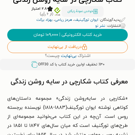
کتاب شکارچی در سایه روشن زندگی
۲.۸ امتیاز
خواندن نمونۀ رایگان
(از ۶ رأی)
پدیدآورندگان:
ایوان تورگینیف
،
هرمز ریاحی
،
بهزاد برکت
انتشارات:
نشر نو
خرید کتاب الکترونیکی
|
۱۰۹,۰۰۰
تومان
دریافت از بی‌نهایت
اشتراک
بی‌نهایت
چیست؟
٪۳۰ تخفیف اولین خرید کتاب با کد
OFF30
معرفی کتاب شکارچی در سایه روشن زندگی
«شکارچی در سایه‌روشن زندگی» مجموعه داستان‌های
کوتاهی نوشته ایوان تورگینف(۱۸۸۳-۱۸۱۸) نویسنده برجسته
روس است. آن‌چه در این کتاب می‌خوانید مجموعه‌ای از
طرح‌های تورگنیف است که میان سال‌های ۱۸۴۷ تا ۱۸۵۱ در
نشریه روسی معاصر منتشر شد. در سال ۱۸۵۲ برای نخستین