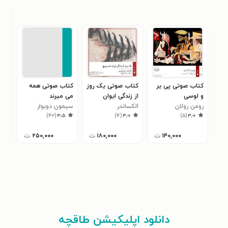
کتاب صوتی پی‌ یر
کتاب صوتی یک روز
کتاب صوتی همه
کتا
و لوسی
از زندگی ایوان
می‌ میرند
در 
رومن رولان
الکساندر
دنیسوویچ
سیمون دوبوار
ایرج
۹
)
۴۲
(
۳٫۵
)
۴
(
۳٫۰
)
۵
(
۳٫۰
سولژنیتسین
۱۴۰,۰۰۰
ت
۱۸۰,۰۰۰
ت
۲۵۰,۰۰۰
ت
دانلود اپلیکیشن طاقچه