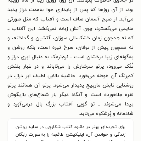
در جادوی خاطرات پنهانند: آن روز، روزی زیبا از ماه ژوییه
بود، از آن روزها که پس از پایداری هوا به‌مدت دراز پدید
می‌آید. از صبح آسمان صاف است و آفتاب که مثل صورتی
ملایمی می‌گسترد، چون آتش زبانه نمی‌کشد. این آفتاب ــ
که نه همچون زمان خشکسالی سوزان، آتشین و گداخته، و
نه همچون پیش از توفان، سرخ تیره است، بلکه روشن و
به‌گونه‌ای زیبا درخشان است ــ نرم‌نرمک به دنبال ابری دراز و
تُنُک می‌رود، پرتو سرشارش را می‌تاباند و در غبار بنفش
کم‌رنگ آن غوطه می‌خورد. حاشیه بالایی لطیف ابر دراز، در
روشنایی تابش مارپیچ پدیدار می‌شود. پرتو آن همانند پرتو
نقره جلاخورده است. و آنگاه دیگر بار شعاع‌های بازیگوش
پیدا می‌شوند ــ تو گویی آفتاب بزرگ بال درمی‌آورد و
شادمانه و پُرشکوه می‌تابد.
برای تجربه‌ای بهتر در دانلود کتاب شکارچی در سایه روشن
زندگی و خواندن آن، اپلیکیشن طاقچه را به‌صورت رایگان