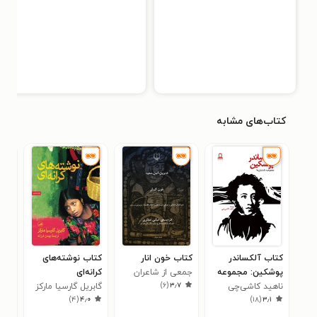
کتاب‌های مشابه
کتاب آلکساندر
کتاب خون انار
کتاب نوشته‌های
کتا
پوشکین: مجموعه
جمعی از شاعران
کرانه‌ای
ماک
)
۶
(
۳٫۷
داستان‌ها
ناهید کاشی‌چی
گابریل گارسیا مارکز
پویا
۰
)
۴
(
۴٫۰
)
۱۸
(
۳٫۱