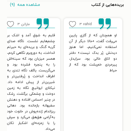
مشاهده همه
(۹)
بریده‌هایی از کتاب
vahid
۳
ماراتن
۳
او همچنان که از گاری پایین
قلبم به شوق آمد و اشک بر
می‌رفت گفت، «حالا دیگر از آن
چشم‌هایم نشست. ناگاه صدای
استفاده نمی‌کنیم، اما هنوز
گریه گنگ و بریده‌ای به حیرتم
دیدنش پُر بدک نیست.» دفتر
انداخت، به دوروبرم نگاهی کردم،
دو اتاق خالی بود. سرایدار،
همسر میزبان بود که سینه‌اش
پیرمردی خم‌پشت بود که از
را به پنجره فشرده بود و
حیاط
می‌گریست. یاکف نگاه تندی به
اطراف انداخت و پُرطنین‌تر و
شیرین‌تر از پیش ادامه داد.
نیکلای ایوانیچ نگاه به زمین
دوخت و چشمکی برگشت. رِشک
در چنبر احساس افتاده و دهنش
سفیهانه بازمانده بود. دهاتی
ریزاندام ژنده‌پوش در خلوت خود
به‌آرامی هق‌هق می‌کرد و سرش
را با زمزمه‌ای اشکبار تکان
می‌داد.