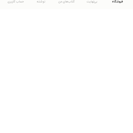
فروشگاه
بی‌نهایت
کتاب‌های من
نوشته
حساب کاربری
دانلود اپلیکیشن طاقچه
... موارد دیگر
مشاهدهٔ دیگر نسخه‌های طاقچه