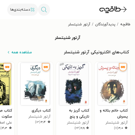
دسته‌بندی‌ها
طاقچه
پدیدآورندگان
آرتور شنیتسلر
آرتور شنیتسلر
کتاب‌های الکترونیکی آرتور شنیتسلر
مشاهده همه
کتاب خانم بئاته و
کتاب گریز به
کتاب دیگری
پسرش
تاریکی و پنج
آرتور شنیتسلر
سکوت می
)
۱۳
(
۳٫۴
آرتور شنیتسلر
داستان دیگر
آرتور شنیتسلر
علی اصغ
۰
(
۴٫۳
)
۲۴
(
۲٫۹
)
۷
(
۳٫۰