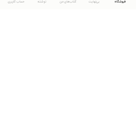
فروشگاه
بی‌نهایت
کتاب‌های من
نوشته
حساب کاربری
دانلود اپلیکیشن طاقچه
... موارد دیگر
مشاهدهٔ دیگر نسخه‌های طاقچه