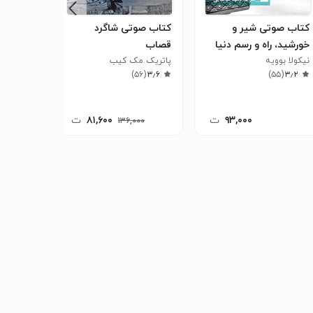
به خواننده کمک می‌کند مسیر درست را بیابد و به
کتاب صوتی شیر و
کتاب صوتی شاگرد
کتاب ص
خورشید، راه و رسم دنیا
قصاب
والاس شا
۲
(
۳٫۳
نیکولا بوویه
پاتریک مک کیب
)
۵۶
(
۳٫۶
)
۵۵
(
۳٫۲
۹۳,۰۰۰
ت
۸۱,۶۰۰
ت
۰۰
۱۳۶,۰۰۰