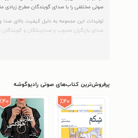
صوتی مختلفی را با صدای گویندگان مطرح زیادی م
تولیدات این مجموعه به دلیل کیفیت بالای صدا و ه
صدای بازیگران محبوب و صداپیشگان و گویندگان نام
همین امر باعث شده است تا خروجی کار باب‌طبع 
محبوب‌ترین گویندگان رادیوگوشه
در میان گویندگان کتاب‌های صوتی گوشه، به نام‌های
عادل فردوسی‌پور
پرفروش‌ترین کتاب‌های صوتی رادیوگوشه
: چه کسی می‌تواند بگوید نام 
رولف دوبلی است، گویندگی آن را نیز برعهده داشته 
٪۴۰
٪۴۰
نباشید» از رولف دوبلی را نیز انجام داده است.
هوتن شکیبا
: بازیگر و صداپیشه‌ی معروف ایرانی
رادیوگوشه و به هنگام شنیدن کتاب‌های مختلفی ب
قشنگ حرف می‌زنم» اثر دیوید سداریس، «کتاب پسر