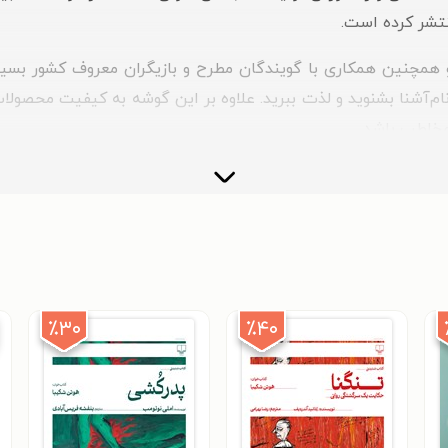
نتشر کرده است.
مچنین همکاری با گویندگان مطرح و بازیگران معروف کشور بسیار شنید
‌آشنا بشنوید و لذت ببرید. علاوه بر این گوشه به کیفیت محصولات
مخاطب باشد.
 آشنا و بسیار شناخته‌شده‌ای برمی‌خوریم که لذت شنیدن کتاب‌ها را
این مجری معروف و محبوب به گوشش نخورده است؟
عادل فردوسی‌پور
و علاوه بر این، گویندگی کتاب «مارادونا» نوشته‌ی گیم بالاگه، «ف
٪۳۰
٪۴۰
 است که بسیاری از ما با بازی‌های درخشان و همچنین صداپیشگی ا
شنوید. کتاب‌هایی مانند «مغازه خودکشی» اثر
ژان تولی
، «خاطرات 
» اثر آندری نیکولایدس.