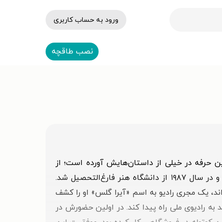
ورود به حساب کاربری
نصب طاقچه
ش را در این حرفه در خیلی از داستان‌هایش آورده است؛ از
جمله «دوازده لحظه در زندگی هنرمند» در کتاب «بالاخره یه روزی قشنگ حرف می‌زنم». در سال ۱۹۸۳ به شیکاگو رفت و در سال ۱۹۸۷ از دانشگاه هنر فارغ‌التحصیل شد.
، یک مجری رادیو به اسم «آیرا گلس» او را کشف
به رادیوی ملی راه پیدا کند. در اولین حضورش در