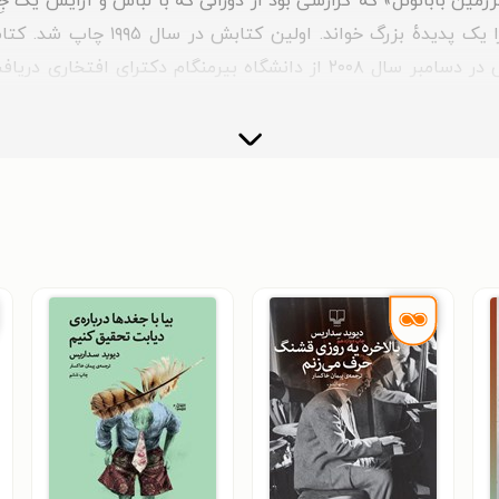
مین بابانوئل» که گزارشی بود از دورانی که با لباس و آرایش یک ج
نوشته غیرمنتظره بود؛ طوری که نیویو