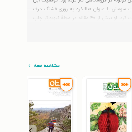
ِن کوتوله در فروشگاهی کار کرده بود. موفقیت این
رک‌تایمز او را یک پدیدهٔ بزرگ خواند. اولین کتابش در سال ۱۹۹۵ چاپ شد. کتاب سومش با عنوان «بالاخره یه روزی قشنگ حرف
می‌زنم» را در سال ۲۰۰۰ منتشر کرد. دیوید سداریس در دسامبر سال ۲۰۰۸ از دانشگاه بیرمنگام دکترای افتخاری دریافت کرد. او بیش از ۴۰ مقاله در مجلهٔ نیویورکر چاپ
مشاهده همه