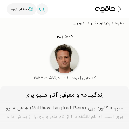
دسته‌بندی‌ها
طاقچه
پدیدآورندگان
متیو پری
متیو پری
کانادایی | تولد ۱۹۶۹ - درگذشت ۲۰۲۳
زندگینامه و معرفی آثار متیو پری
متیو لانگفورد پری (Matthew Langford Perry) همان
متیو
پری
است. او نام لانگفورد را از نام مادر و پری را از پدرش دارد.
احتمالاً او را از سریال محبوب دوستان (Friends) و با