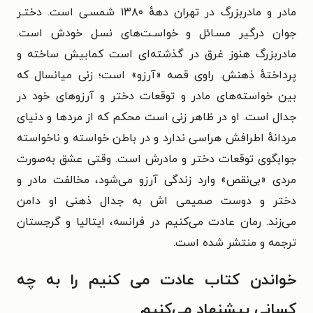
مادر و مادربزرگ در تهران دههٔ ۱۳۸۰ شمسـی است. دختـر
جوان درگیر مسـائل و خواسـت‌های نسـل خودش است.
مادربزرگ هنوز غرق در گذشته‌ای است کمابیش ساخته و
پرداخته‌ٔ ذهنش. راوی قصه «آرزو» است؛ زنی میانسال که
بین خواسته‌های مادر و توقعات دختر و آرزوهای خود در
جدال است. او در ظاهر زنی است محکم که از مردها و دنیای
مردانهٔ اطرافش هراسی ندارد و در باطن خواسته و ناخواسته
جوابگوی توقعات دختر و مادرش است. وقتی عشق به‌صورت
مردی «بی‌نقص» وارد زندگی آرزو می‌شود، مخالفت مادر و
دختر و دوست صمیمی ‌اش به جدال ذهنی او دامن
می‌زند. رمان عادت می‌کنیم در فرانسه، ایتالیا و گرجستان
ترجمه و منتشر شده است.
خواندن کتاب عادت می کنیم را به چه
کسانی پیشنهاد می‌کنیم