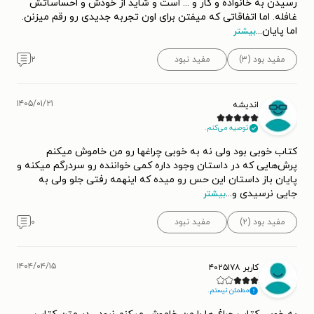
زویا پیرزاد اکنون ساکن آلمان است و از آن‌جایی که چندان اهل
رسیدن به خانواده و کار و ... است و شاید از خودش و احساساتش
غافله. اما اتفاقاتی که میفتن برای اون‌ تجربه جدیدی رو رقم میزنن.
گفت‌وگو نیست، اطلاعات بیشتری از زندگی او در دسترس نیست.
اما پایان
...
بیشتر
او اگرچه خیلی دیر نوشتن را شروع کرده و حضوری کوتاه در این
مفید بود (۳)
مفید نبود
۲
عرصه داشته است، اما این مسئله چیزی از ارزش‌های پیدا و پنهان
نوشته‌های او کم نمی‌کند؛ نوشته‌هایی که قطعاً در ادبیات داستانی
ما ماندگارند و چاپ‌های متعدد و استقبال کم‌نظیر مخاطبان از
۱۴۰۵/۰۱/۲۱
اندیشه
آن‌ها تا به امروز، گواه این مدعا است.
توصیه می‌کنم.
کتاب خوبی بود ولی نه به خوبی چراغها رو من خاموش میکنم
پرش‌هایی که در داستان وجود داره کمی خواننده رو سردرگم میکنه و
پایان باز داستان این حس رو میده که اینهمه رفتی جلو ولی به
جایی نرسیدی و
...
بیشتر
مفید بود (۲)
مفید نبود
۰
۱۴۰۴/۰۴/۱۵
کاربر ۴۰۲۵۱۷۸
مطمئن نیستم.