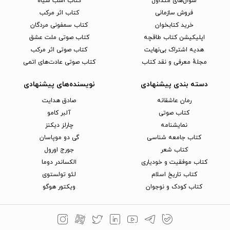
سوال‌های متداول
کتاب اسب سیاه
فروش سازمانی
کتاب اثر مرکب
خرید کتابخوان
کتاب سمفونی مردگان
اپلیکیشن کتاب طاقچه
کتاب صوتی ملت عشق
هدیه اشتراک بی‌نهایت
کتاب صوتی اثر مرکب
مجلهٔ معرفی و نقد کتاب
کتاب صوتی عادت‌های اتمی
دسته بندی پیشنهادی
نویسنده‌های پیشنهادی
رمان عاشقانه
صادق هدایت
کتاب‌ صوتی
آلبر کامو
نمایشنامه
چارلز دیکنز
کتاب جامعه شناسی
گی دو موپاسان
کتاب شعر
جورج اورول
کتاب موفقیت و خودیاری
الکساندر دوما
کتاب تاریخ اسلام
لئو تولستوی
کتاب کودک و نوجوان
ویکتور هوگو