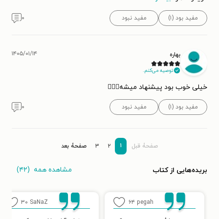
مفید بود (۱)
مفید نبود
۰
۱۴۰۵/۰۱/۱۴
بهاره
توصیه می‌کنم.
خیلی خوب بود پیشنهاد میشه👍🏻💙
مفید بود (۱)
مفید نبود
۰
۱
صفحۀ قبل
۲
۳
صفحۀ بعد
مشاهده همه
(۴۲)
بریده‌هایی از کتاب
۳۰
SaNaZ
۶۴
pegah