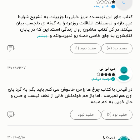
نخست سال از جمله «پکا»، «بنیاد گلشیری»، «یلدا»، «منتقدان
ل
مطمئن نیستم.
ونویسندگان مطبوعات» و حتی «جایزه‌ی کتاب سال رمان و
کتاب های این نویسنده عزیز خیلی با جزییات به تشریح شرایط
داستان» را از آن خود کند.
میپردازه و توصیفات اتفاقات روزمره را به گونه ای دلچسب بیان
میکند. در کل کتاب هاشون روال زندگی است. این که در پایان
کتابشون به جای خاصی قصه رو نمیرسونند و
...
«چراغ‌ها را من خاموش می‌کنم» توسط «فرانکلین لوئیس» با نام
بیشتر
«چیزهایی هست که نگفتیم» به زبان انگلیسی ترجمه شد و آمار
مفید بود (۸)
مفید نبود (۱)
۰
فروش قابل‌قبولی از خود بر جای گذاشت و به یکی از
پرفروش‌ترین‌های انتشارات «وان ورلد» بدل گشت. این کتاب
۱۴۰۲/۰۹/۲۷
می نی لی
هم‌چنین به زبان‌های یونانی، نروژی، آلمانی، فرانسوی، چینی و
توصیه می‌کنم.
ترکی نیز ترجمه شده است.
در قیاس با کتاب چراغ ها را من خاموش می کنم باید بگم به گرد پای
اون هم نمیرسه . اما باز هم خوندنش خالی از لطف نیست و حس و
رمان بعدی پیرزاد با نام عادت می‌کنیم روایت‌گر زندگی مادری
حال خوبی به ادم میده.
مطلقه به نام آرزو صارمی است که دلش می‌خواهد بعضی وقت‌ها
مفید بود (۶)
مفید نبود
۰
خودش را دوست بدارد و کاری را که مطابق میل خودش است،
انجام دهد. این کتاب نیز با استقبال مناسبی از سوی مخاطبان
ادبیات مواجه و به زبان‌های فرانسوی، ایتالیایی و گرجی ترجمه شد،
۱۴۰۲/۰۵/۱۸
قاصدک!