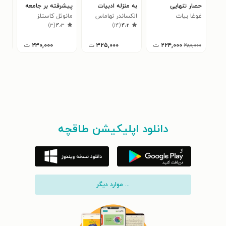
حصار تنهایی
به منزله ادبیات
پیشرفته بر جامعه
روز
غوغا بیات
الکساندر نهاماس
دیجیتال
مانوئل کاستلز
جاش
۴
)
۳
(
۴٫۳
)
۱۴
(
۴٫۲
۲۲۴,۰۰۰
ت
۳۲۵,۰۰۰
ت
۲۳۰,۰۰۰
ت
۲۸۰,۰۰۰
دانلود اپلیکیشن طاقچه
... موارد دیگر