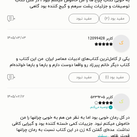
به خوبی کتاب چراغ ها را من خاموش میکنم نبود ، در متن کتاب
توصیفات و جزئیات پشت سرهم و گیج کننده بود گاهی
مفید بود (۲)
مفید نبود
۰
۱۴۰۵/۰۳/۰۳
کاربر 12099428
ک
یکی از کامل‌ترین کتاب‌های ادبیات معاصر ایران. من این کتاب و
کتاب دیگر خانم پیرزاد رو واقعا دوست دارم و بارها و بارها خوانده‌ام
مفید بود (۱)
مفید نبود
۰
۱۴۰۵/۰۲/۱۲
کاربر ۵۲۳۹۲۰۵
ک
توصیه می‌کنم.
در کل رمان خوبی بود اما به نظر من هم به خوبی چراغها را من
خاموش میکنم نبود. جزییات کمی خسته کننده بود و گیرایی کافی
نداشت. عده‌ای گفتن که زن در این کتاب نسبت به رمان چراغها
قویتر ظاهر
...
بیشتر