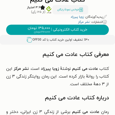
کتاب عادت می کنیم
۳.۶ امتیاز
خواندن نمونۀ رایگان
(از ۱۲۵ رأی)
پدیدآورندگان:
زویا پیرزاد
انتشارات:
نشر مرکز
۱۳۵,۰۰۰
تومان
خرید کتاب الکترونیکی
|
۲۷۰,۰۰۰
تومان
٪۳۰ تخفیف اولین خرید کتاب با کد
OFF30
معرفی کتاب عادت می کنیم
کتاب
عادت می کنیم
نوشتهٔ
زویا پیرزاد
است.
نشر مرکز
این
کتاب را روانهٔ بازار کرده است. این رمان روایتگر زندگی ۳ زن
از ۳ دههٔ مختلف است.
درباره کتاب عادت می کنیم
رمان
عادت می کنیم
برشی از زندگی ۳ زن ایرانی، دختر و