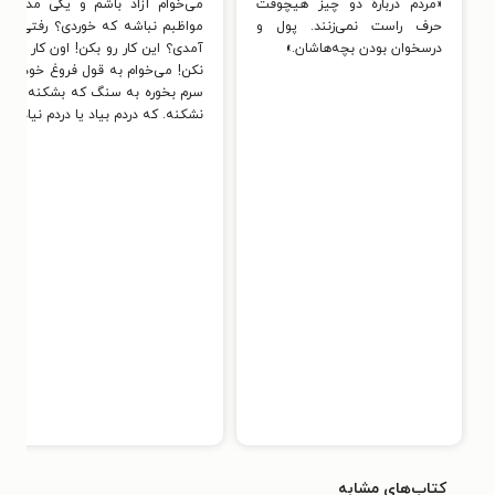
«مردم دربارهٔ دو چیز هیچوقت
می‌خوام آزاد باشم و یکی مدام
حرف راست نمی‌زنند. پول و
مواظبم نباشه که خوردی؟ رفتی؟
درسخوان بودن بچه‌هاشان.»
آمدی؟ این کار رو بکن! اون کار رو
نکن! می‌خوام به قول فروغ خودم
سرم بخوره به سنگ که بشکنه یا
نشکنه. که دردم بیاد یا دردم نیاد.
کتاب‌های مشابه