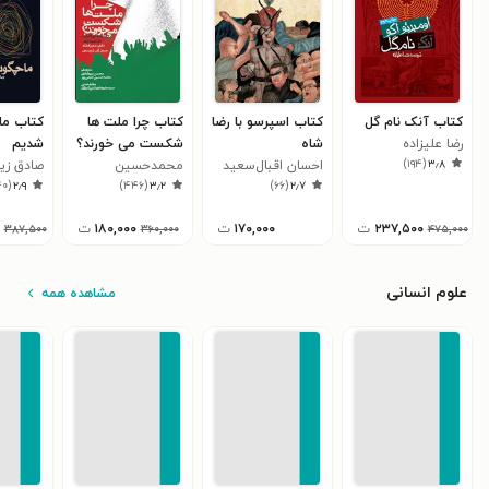
کتاب آنک نام گل
کتاب اسپرسو با رضا
کتاب چرا ملت ها
کتاب ما 
رضا علیزاده
شاه
شکست می خورند؟
شدیم
)
۱۹۴
(
۳٫۸
احسان اقبال‌سعید
محمدحسین
صادق زیب
۴۰
(
۲٫۹
)
۴۴۶
(
۳٫۲
)
۶۶
(
۲٫۷
نعیمی‌پور
۲۳۷,۵۰۰
ت
۱۷۰,۰۰۰
ت
۱۸۰,۰۰۰
ت
۳۸۷,۵۰۰
۳۶۰,۰۰۰
۴۷۵,۰۰۰
علوم انسانی
مشاهده همه