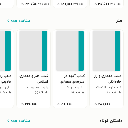
۱۹۷,۵۰۰
ت
۱۸۰,۰۰۰
ت
۱۹۳,۷۵۰
ت
۰
۳۸۷,۵۰۰
۳۶۰,۰۰۰
۳۹۵,۰۰۰
هنر
مشاهده همه
کتاب معماری و راز
کتاب آنچه در
کتاب هنر و معماری
کتاب رئ
جاودانگی
مدرسه‌ی معماری
اسلامی
جادویی
کریستوفر الکساندر
آموختم
متیو فردریک
رابرت هیلن‌برند
مگی آن ب
۳
(
۵٫۰
)
۹
(
۳٫۴
)
۲۶
(
۳٫۲
)
۳۷
(
۳٫۳
۲۸۰,۰۰۰
ت
۸۲,۰۰۰
ت
۲۲۰,۰۰۰
ت
داستان کوتاه
مشاهده همه