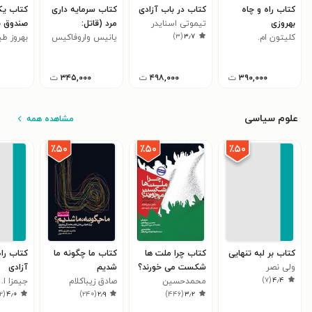
کتاب راه و چاه
کتاب در باب آزادی
کتاب سرمایه داری
کتاب یک
بهروزی
تیموتی اسنایدر
مرد (قاتل:
صندوق ب
)
۳
(
۳٫۷
کلیتون ام.
یانیس واروفاکیس
فئودالیسم فناورانه)
بهروز طی
کشوری؛ م
کریستنسن
تاریخی
۳۹۰,۰۰۰
ت
۴۹۸,۰۰۰
ت
۳۴۵,۰۰۰
ت
علوم سیاسی
مشاهده همه
٪۵۰
٪۵۰
٪۵۰
کتاب بر لبه تنهایی
کتاب چرا ملت ها
کتاب ما چگونه ما
کتاب راه
ولی نصر
شکست می خورند؟
شدیم
آزادی
)
۷
(
۴٫۴
محمدحسین
صادق زیباکلام
جیمزا ا.
۲
(
۴٫۰
)
۲۴۰
(
۲٫۹
)
۴۴۶
(
۳٫۲
نعیمی‌پور