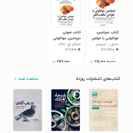
کتاب دوپامین،
کتاب صوتی
مولکولی با خواص
دوپامین، مولکولی
شگفت انگیز
دانیل ز. لیبرمن
مایکل ای. لانگ
با خواص شگفت
)
۴۷
(
۳٫۹
)
۴۳۷
(
۴٫۰
انگیز
۲۵,۰۰۰
ت
۲۵۷,۰۰۰
ت
۵۰,۰۰۰
کتاب‌های انتشارات روزنه
مشاهده همه