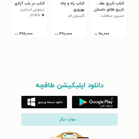
کتاب تاریخ عقد...
کتاب راه و چاه
کتاب در باب آزادی
کتا
تاریخ طلاق داستان
بهروزی
تیموتی اسنایدر
مرد 
)
۳
(
۳٫۷
یک مطب
حسین مباهات
کلیتون ام.
یان
فئود
کریستنسن
۱۱۰,۰۰۰
ت
۳۹۰,۰۰۰
ت
۴۹۸,۰۰۰
ت
دانلود اپلیکیشن طاقچه
... موارد دیگر