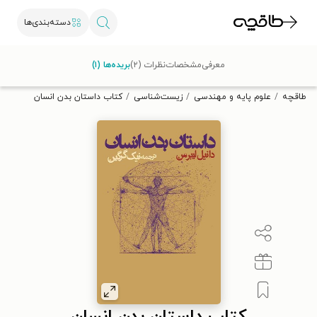
دسته‌بندی‌ها
با کد تخفیف OFF30 اولین کتاب الکترونیکی یا صوتی‌ات را با ۳۰٪
معرفی
مشخصات
نظرات (۲)
بریده‌ها (۱)
تخفیف از طاقچه دریافت کن.
طاقچه
علوم پایه و مهندسی
زیست‌شناسی
کتاب داستان بدن انسان