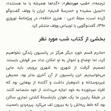
ترجمه»، «
شب موردنظر
»، «گداها همیشه با ما هستند»،
«انجیل سفید» و «مدرسهٔ قدیم».
ایران با وولف گفت‌وگو
کرده است؛ مجلۀ ادبی - هنری «نافه»، در ویژه‌نامۀ نوروزیِ
۱۳۹۰، گفت‌وگویی با توبیاس وولف منتشر کرد.
بخشی از کتاب شب مورد نظر
«مادرم قسم خورد دیگر هرگز در پانسیون زندگی نخواهیم
کرد، اما اوضاع و احوال به او امکان نداد سر قولش بایستد.
تصمیم گرفت از شهری به شهری برویم، باید جایی
می‌خوابیدیم. این پانسیون از آن آخری بدتر بود. محیطی
غیردوستانه و اندوهبار داشت و آکنده از بوهایی بود که
افراد سرخورده به خود اجازه می‌دادند از خود متصاعد کنند.
در طبقهٔ پایین ما یک ملوان بازنشستهٔ کشتی تجاری ساکن
بود که خلط ریه‌اش را به بیرون تف می‌کرد. پیرمردی بامحبت