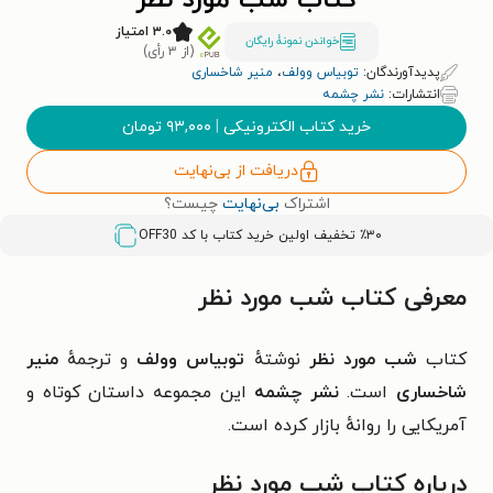
کتاب شب مورد نظر
۳.۰ امتیاز
خواندن نمونۀ رایگان
(از ۳ رأی)
پدیدآورندگان:
توبیاس وولف
،
منیر شاخساری
انتشارات:
نشر چشمه
خرید کتاب الکترونیکی
|
۹۳,۰۰۰
تومان
دریافت از بی‌نهایت
اشتراک
بی‌نهایت
چیست؟
٪۳۰ تخفیف اولین خرید کتاب با کد
OFF30
معرفی کتاب شب مورد نظر
کتاب
شب مورد نظر
نوشتهٔ
توبیاس وولف
و ترجمهٔ
منیر
شاخساری
است.
نشر چشمه
این مجموعه داستان کوتاه و
آمریکایی را روانهٔ بازار کرده است.
درباره کتاب شب مورد نظر