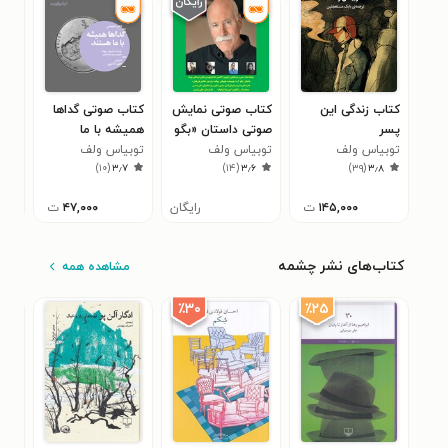
کتاب زندگی این
کتاب صوتی نمایش
کتاب صوتی گداها
کتا
پسر
صوتی داستان «بگو
همیشه با ما
آن 
۸
توبیاس ولف
آره»
توبیاس ولف
هستند
توبیاس ولف
)
۱۰
(
۳٫۷
)
۱۴
(
۳٫۶
)
۳۹
(
۳٫۸
۱۴۵,۰۰۰
ت
رایگان
۴۷,۰۰۰
ت
کتاب‌های نشر چشمه
مشاهده همه
٪۲۵
٪۳۰