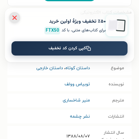
مشخصات کتاب الکترونیکی
٪۵۰ تخفیف ویژۀ اولین خرید
نام کتاب
شب مورد نظر
برای کتاب‌های متنی، با کد
FTX50
عنوان در زبان
کپی کردن کد تخفیف
The night in question
مبدأ
موضوع
داستان کوتاه
،
داستان خارجی
نویسنده
توبیاس وولف
مترجم
منیر شاخساری
انتشارات
نشر چشمه
سال انتشار
۱۳۸۸/۰۸/۰۷