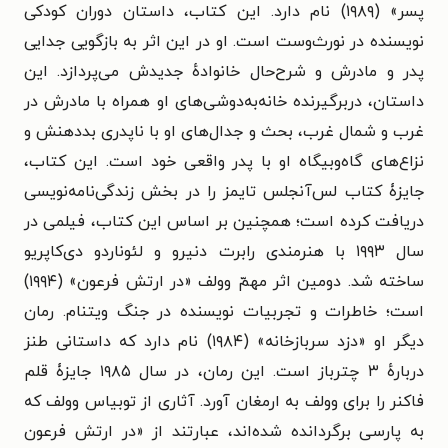
پسر» (۱۹۸۹) نام دارد. این کتاب، داستان دوران کودکی
نویسنده در نورث‌وست است. او در این اثر به بازگویی جدایی
پدر و مادرش و شرح‌حال خانوادهٔ جدیدش می‌پردازد. این
داستان، دربرگیرنده خانه‌به‌دوشی‌های او همراه با مادرش در
غرب و شمال غرب، بحث و جدال‌های او با ناپدری بددهنش و
نزاع‌های گاه‌وبیگاه او با پدر واقعی خود است. این کتاب،
جایزۀ کتاب لس‌آنجلس تایمز را در بخش زندگی‌نامه‌نویسی
دریافت کرده است؛ همچنین بر اساس این کتاب، فیلمی در
سال ۱۹۹۳ با هنرمندی رابرت دنیرو و لئوناردو دی‌کاپریو
ساخته شد.
دومین اثر مهمّ وولف «در ارتش فرعون» (۱۹۹۴)
است؛ خاطرات و تجربیات نویسنده در جنگ ویتنام. رمان
دیگر او «دزد سربازخانه» (۱۹۸۴) نام دارد که داستانی طنز
دربارهٔ ۳ چترباز است. این رمان، در سال ۱۹۸۵ جایزۀ قلم
فاکنر را برای وولف به ارمغان آورد. آثاری از توبیاس وولف که
به پارسی برگردانده شده‌اند، عبارتند از «در ارتش فرعون