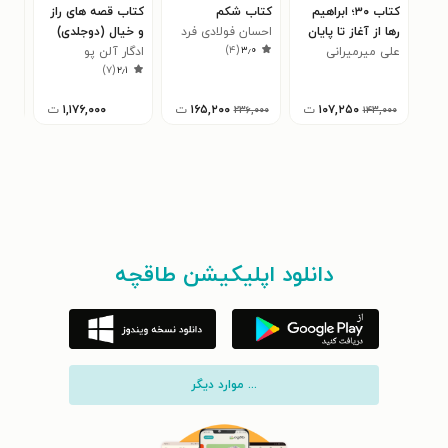
کتاب ۳۰؛ ابراهیم
کتاب شکم
کتاب قصه های راز
کتاب
رها از آغاز تا پایان
احسان فولادی فرد
و خیال (دوجلدی)
دیگ
)
۴
(
۳٫۰
علی میرمیرانی
ادگار آلن پو
ناه
)
۷
(
۲٫۱
۱۰۷,۲۵۰
ت
۱۶۵,۲۰۰
ت
۱,۱۷۶,۰۰۰
ت
۲۳۶,۰۰۰
۱۴۳,۰۰۰
دانلود اپلیکیشن طاقچه
... موارد دیگر