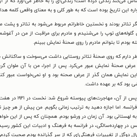
اس می‌کند زندگی کرده است؛ زندگی‌ای را به خاطر می‌آورد که از آ
ره این تاریخ بوده است که به طور کلی و به معنای واقعی کلمه هدای
وله‌های توپ را می‌شنیدم و مادرم برای مراقبت از من در آغوشم ک
 بودم تا بتوانم مادرم را روی صحنهٔ نمایش ببینم.
خاطر دارم که روی صحنهٔ تئاتر روستایی داشت می‌سوخت و ساکنانش می
عرض صحنهٔ نمایش عبور می‌کرد. پس از اجرا، من با آن ملوان گر
این نمایش همان گذر از عرض صحنه بود و او نمی‌خواست عبور کند، 
ی بود که بر عهده داشت.
در نُه‌سالگی شروع کردم
انسه. اما اجازه دهید به ترتیب زمانی بگویم. من پیش از هر چیز ن
 لهستانی بود. آن زمان در ورشو بودم. همچنان که پس از این خواهم
در چهارده‌سالگی، در فرانسه به فرهنگ و ادبیات این کشور رسیدم
 ژنرال دوگل از تغییرات فرهنگی‌ای که از سر گذرانده بودم صحبت کرد