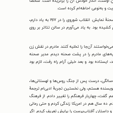
نِ اوست، انگار خودش آن را برگزیده است. شخصاً
ت و به‌نوعی احاطه‌ام کرده است.
من در ۱۹۱۴ در روسیه متولد شدم، پدر و مادرم بازیگر تئاتر بودند و نخستین خاطراتم مربوط می‌شود به تئاتر و پشت صحنهٔ نمایش. انقلاب شوروی را در ۱۹۱۷ به یاد دارم،
شیده بود. به یاد می‌آورم در سالن تئاتر بر روی
‌خواستند آن‌جا را تخلیه کنند. مادرم در نقش زن
یه‌های مادرم را در پشت صحنه دیدم. مدیر صحنه
ایستاده بود و بعد خیلی آرام راه رفت، لازم بود
 به نوشتن به زبان روسی. پس از آن، مهاجرت‌های پیوسته شروع شد: نخست در ۱۹۲۱ در هفت‌سالگی، درست پس از جنگ روس‌ها و لهستانی‌ها،
ویسنده هستم، ولی نخستین تجربهٔ ادبی‌ام ترجمهٔ
 گفت، چهاربار فرهنگم را تغییر دادم. از فرهنگ
. ده سال هم در امریکا زندگی کردم و حتی رمانی
م و داستان آفتاب‌پرست را برایش تعریف کردم. اگر