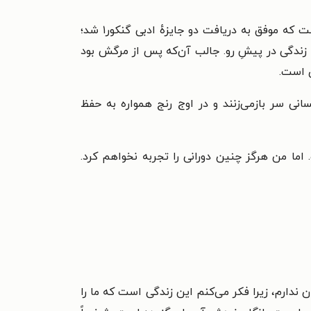
دوران آفرینش‌های ادبی گاری بسیار ثمربخش و پُربار و با نگارش بیش از سی رمان همراه بود. او تنها نویسنده‌ای است که موفق به دریافت دو جایزهٔ ادبی گنکور۱ شد؛
۱۹۵۶ به خاطر رمان ریشه‌های آسمان و بار دیگر با نام مستعار امیل آژار در ۱۹۷۵ برای رمان زندگی در پیشِ رو. جالب آن‌که پس از مرگش بود
ی است.
سانی سر بازمی‌زنند و در اوج رنج همواره به حفظ
ست. اما من هرگز چنین دورانی را تجربه نخواهم کرد.
ندارم، زیرا فکر می‌کنم این زندگی است که ما را