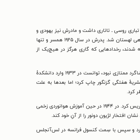
 شد. پدرش تباری روسی ـ تاتاری داشت و مادرش نیز یهودی و
روسی ـ فرانسوی بود. سال‌های ۱۹۱۴ تا ۱۹۲۱، هم‌زمان با جنگ‌جهانی اول، همراه مادرش در روسیه زندگی کرد و سپس راهی لهستان شد. پدرش در سال ۱۹۲۵ همسر و تنها
 شدند، رخدادهایی که گاری هرگز در هیچ‌یک از
در ۱۹۲۸، پس از دریافت ویزای توریستی از فرانسه همراه مادر در شهر نیس اقامت گزید. با این‌که در دورهٔ دبیرستان شاگرد ممتازی نبود، توانست در ۱۹۳۳ وارد دانشکدهٔ
خود را در نشریهٔ هفتگی گرَنگور چاپ کرد؛ اما بعدها به علت
 کرد.
در نوامبر ۱۹۳۸ برای خدمت سربازی وارد نیروی هوایی فرانسه شد. در ۱۹۳۹ در مدرسهٔ آموزش هوانوردی آوور شروع به تدریس کرد. در ۱۹۴۴ در حین آموزش هوانوردی زخمی
ن افتخار لژیون دونور را از آنِ خود کند.
 کرد و سپس با سِمت کنسول فرانسه در لس‌آنجلس