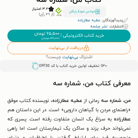
کتاب من، شماره سه
۳.۲ امتیاز
خواندن نمونۀ رایگان
(از ۴۹ رأی)
پدیدآورندگان:
عطیه عطارزاده
انتشارات:
نشر چشمه
۶۵,۵۰۰
تومان
خرید کتاب الکترونیکی
|
۱۳۱,۰۰۰
تومان
دریافت از بی‌نهایت
اشتراک
بی‌نهایت
چیست؟
٪۳۰ تخفیف اولین خرید کتاب با کد
OFF30
معرفی کتاب من، شماره سه
من، شماره سه
رمانی از
عطیه عطارزاده
، نویسنده کتاب موفق
«راهنمای مردن با گیاهان دارویی» است. در این داستان هم
عطارزاده
به سراغ یک انسان متفاوت رفته است. پسری که
نمی‌تواند حرف یزند و ساکن یک تیمارستان است اما راهی
منحصربه فرد برای ارتباط گرفتن با اطرافیان و دنیای