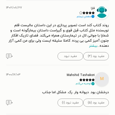
۱۴۰۲/۰۸/۲۷
فارا
مطمئن نیستم.
روند کتاب کند است تصویر پردازی در این داستان عالیست قلم
نویسنده مثل کتاب قبل قوی و گیراست داستان بیمارگونه است و
شمارا با جوانی لال در تیمارستان همراه می‌کند. فضای تاریک افکار
جنون آمیز کمی بی پرده. کاملا سلیقه ایست ولی برای من کمی آزار
دهنده
...
بیشتر
مفید بود (۴)
مفید نبود
۰
۱۴۰۰/۱۲/۰۳
Mahshid Tashakori
M
توصیه می‌کنم.
درخشان بود. دیوانه وار. رک. مشکل اما جذاب
مفید بود (۵)
مفید نبود (۱)
۰