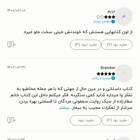
۱۴۰۰/۰۶/۰۸
مریم
م
مطمئن نیستم.
از اون کتابهایی هستش که خوندنش خیلی سخت جلو میره.
مفید بود (۷)
مفید نبود (۳)
۰
۱۴۰۲/۰۳/۳۱
Brandon
B
توصیه می‌کنم.
کتاب داستانی و در عین حال از جهتی که با هر جمله مخاطبو به
تفکر وا میداره شاید کمی سنگینه. فکر میکنم داخل این کتاب خانم‌
عطارزاده از سبک روایت سمفونی مردگان تا قسمتی بهره بردن.
سرشار از تفکرات عجیب یه بیمار
...
بیشتر
مفید بود (۲)
مفید نبود
۰
۱۴۰۵/۰۱/۲۴