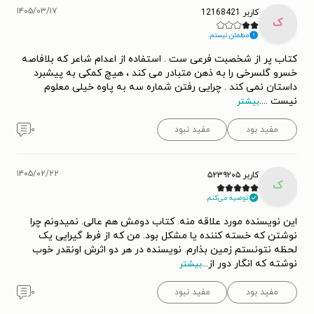
۱۴۰۵/۰۳/۱۷
کاربر 12168421
ک
مطمئن نیستم.
کتاب پر از شخصبت فرعی ست . استفاده از اعدام شاعر که بلافاصه
خسرو گلسرخی را به ذهن متبادر می کند ، هیچ کمکی به پیشبرد
داستان نمی کند . چرایی رفتن شماره سه به پاوه خیلی معلوم
نیست .
...
بیشتر
مفید بود
مفید نبود
۰
۱۴۰۵/۰۲/۲۲
کاربر ۵۲۳۹۲۰۵
ک
توصیه می‌کنم.
این نویسنده مورد علاقه منه. کتاب دومش هم عالی. نمیدونم چرا
نوشتن که خسته کننده یا مشکل بود. من که از فرط گیرایی یک
لحظه نتونستم زمین بذارم. نویسنده در هر دو اثرش اونقدر خوب
نوشته که انگار دور از
...
بیشتر
مفید بود
مفید نبود
۰