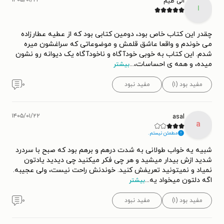
الی ظیم
ا
چقدر این کتاب خاص بود، دومین کتابی بود که از عطیه عطارزاده
می خوندم و واقعا عاشق قلمش و موضوعاتی که سراغشون میره
شدم. این کتاب به خوبی خودآگاه و ناخودآگاه یک دیوانه رو نشون
میده، و همه ی احساسات،
...
بیشتر
مفید بود (۱)
مفید نبود
۰
۱۴۰۵/۰۱/۲۲
asal
a
مطمئن نیستم.
شبیه یه خواب طولانی به شدت درهم و برهم بود که صبح با سردرد
شدید ازش بیدار میشید و هر چی فکر میکنید چی دیدید یادتون
نمیاد و نمیتونید تعریفش کنید. خوندنش راحت نیست، ولی عجیبه.
اگه دلتون میخواد یه
...
بیشتر
مفید بود (۱)
مفید نبود
۰