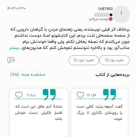
۱۴۰۴/۰۲/۳۰
1687903
1
توصیه نمی‌کنم.
برخلاف اثر قبلی نویسنده، یعنی راهنمای مردن با گیاهان دارویی که
از صفحه صفحه‌ش لذت بردم، این کتابشونو اصلا دوست نداشتم.
جون می‌کندم که نصفه رهاش نکنم. ولی واقعا خوندنش برام
عذاب‌آور بود و بالاخره نتونستم تمومش کنم. کلا هذیون‌های
...
بیشتر
مفید بود (۱)
مفید نبود (۱)
۰
مشاهده همه
(۷۵)
بریده‌هایی از کتاب
فارا
۱۸
نیتا
۱۱
گفت آدم‌ها بذرند. کافی است
نشانهٔ آدم عاقل این است که
ح
پا روی‌شان نگذاری تا بزرگ
افسار فکرش دست خودش
خ
شوند.
باشد.
د
ب
ب