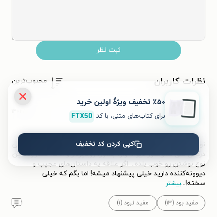
ثبت نظر
نظرات کاربران
محبوب‌ترین
٪۵۰ تخفیف ویژۀ اولین خرید
۱۴۰۲/۰۱/۰۳
Zahra
برای کتاب‌های متنی، با کد
FTX50
Z
توصیه می‌کنم.
کپی کردن کد تخفیف
نوشتن از یک دیوانه عجیب سخته پس باید طوری نوشت که بتونی
درکش کنی همونطور دیوانه‌وار، جسور، رویاپرداز و ... که عطارزاده این
نوع نوشتن رو خوب بلده... اگر علاقه به داستان‌های عجیب و
دیوونه‌کننده دارید خیلی پیشنهاد میشه! اما بگم که خیلی
سخته!
...
بیشتر
مفید بود (۱۳)
مفید نبود (۱)
۱