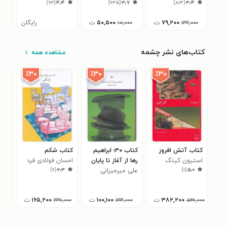
۱
)
۷۲
(
۴٫۴
)
۶۳۵
(
۳٫۷
)
۸۱۳
(
۳٫۴
۷۹,۲۰۰
ت
۵۰,۵۰۰
ت
رایگان
۱۰۱,۰۰۰
۱۳۲,۰۰۰
کتاب‌های نشر چشمه
مشاهده همه
٪۳۰
٪۳۰
٪۳۰
کتاب آتش افروز
کتاب ۳۰؛ ابراهیم
کتاب شکم
کتا
استیون کینگ
رها از آغاز تا پایان
احسان فولادی فرد
و خ
)
۶
(
۲٫۳
)
۱
(
۵٫۰
علی میرمیرانی
ادگا
۱
۳۸۲,۲۰۰
ت
۱۰۰,۱۰۰
ت
۱۶۵,۲۰۰
ت
۲۳۶,۰۰۰
۱۴۳,۰۰۰
۵۴۶,۰۰۰