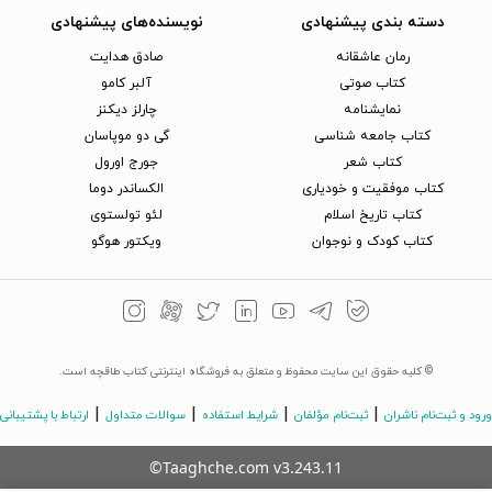
دسته بندی پیشنهادی
نویسنده‌های پیشنهادی
رمان عاشقانه
صادق هدایت
کتاب‌ صوتی
آلبر کامو
نمایشنامه
چارلز دیکنز
کتاب جامعه شناسی
گی دو موپاسان
کتاب شعر
جورج اورول
کتاب موفقیت و خودیاری
الکساندر دوما
کتاب تاریخ اسلام
لئو تولستوی
کتاب کودک و نوجوان
ویکتور هوگو
© کلیه حقوق این سایت محفوظ و متعلق به فروشگاه اینترنتی کتاب طاقچه است.
|
|
|
|
ورود و ثبت‌نام ناشران
ثبت‌نام مؤلفان
شرایط استفاده
سوالات متداول
ارتباط با پشتیبانی
©Taaghche.com
v
3.243.11