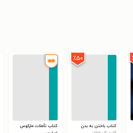
٪۵۰
کتاب باختن به بدن
کتاب تأملات مارکوس
کاستیکا براداتان