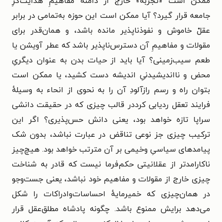
ممکن است «تجربه» خارج از دامنهٔ مفاهیمِ هدایت‌گرِ
جامعه قرار گیرد؟ آیا ممکن است این حوزه به‌تمامی در برابر
عقلْ خاموش و نفوذناپذیر مانده باشد، و همان‌قدر برای
مقولات و مفاهیمِ آن دسترس‌ناپذیر باشد که عطر آویشن یا
طعم سیب‌زمینی؟ آیا باید از حیات بدن به عنوان دیگریِ
محض و نااندیشیدنیِ اندیشه دست کشید، یا ممکن است
بتوان راه و رسم رازآلودِ آن را به نحوی از انحاء به وسیلهٔ
فرایند تعقل ردیابی کرددر قالب چیزی که در حقیقت دانشی
سراپا تازه خواهد بود، یعنی دانش حس‌پذیری؟ اگر این
ترکیب چیزی جز نوعی تناقض در عبارت نباشد، بدون شک
پیامدهای سیاسیِ وخیمی بر آن مترتب خواهد بود. هیچ‌چیز
ناکارامدتر از عقلانیتی حکم‌فرما نیست که قادر به شناخت
چیزی خارج از مقولات و مفاهیم خود نباشد، یعنی جست‌وجو
در همان‌چیزی که خمیرمایهٔ احساسات‌وادراکات را شکل
می‌دهد برایش ممنوع باشد. چگونه پادشاه مطلق‌عقل قرار