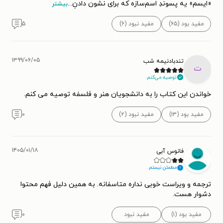
«ایسم» یه پسوندِ اسم‌سازه که برای نشون دادنِ
...
بیشتر
مفید بود (۶۵)
مفید نبود (۶)
۵
۱۳۹۹/۰۶/۰۵
تندبادنیمه شب
ت
توصیه می‌کنم.
خواندن این کتاب را به دانشجویان هنر و فلسفه توصیه می کنم.
مفید بود (۱۳)
مفید نبود (۲)
۰
۱۴۰۵/۰۱/۱۸
فانوس آبی
مطمئن نیستم.
ترجمه و ویراست خوبی نداره متاسفانه. به همین دلیل فهم محتوا
دشوار هست.
مفید بود (۱)
مفید نبود
۰