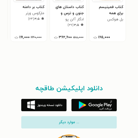
کتاب فمینیسم
کتاب داستان های
کتاب بر دامنه
کتا
برای همه
جنون و ترس و
مارکوس ورنر
هشام
۰
)
۲۴
(
۳٫۵
بل هوکس
خیال
ادگار آلن پو
)
۳۶
(
۳٫۵
۱۶۵,۰۰۰
ت
۳۶۲,۶۰۰
ت
۱۶۱,۰۰۰
ت
,۰۰۰
۲۳۰,۰۰۰
۵۱۸,۰۰۰
دانلود اپلیکیشن طاقچه
... موارد دیگر