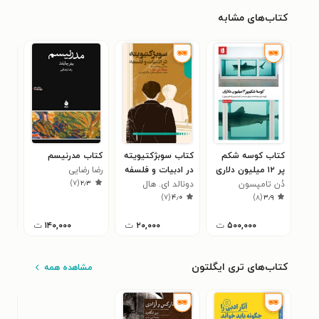
کتاب‌های مشابه
کتاب کوسه شکم
کتاب سوبژکتیویته
کتاب مدرنیسم
کتا
پر ۱۲ میلیون دلاری
در ادبیات و فلسفه
رضا رضایی
شده
)
۷
(
۲٫۳
دُن تامپسون
دونالد ای. هال
لیند
۴
)
۷
(
۴٫۰
)
۸
(
۳٫۹
۵۰۰,۰۰۰
ت
۲۰,۰۰۰
ت
۱۴۰,۰۰۰
ت
کتاب‌های تری ایگلتون
مشاهده همه