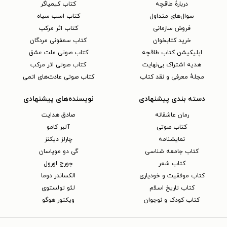
دربارهٔ طاقچه
کتاب کیمیاگر
سوال‌های متداول
کتاب اسب سیاه
فروش سازمانی
کتاب اثر مرکب
خرید کتابخوان
کتاب سمفونی مردگان
اپلیکیشن کتاب طاقچه
کتاب صوتی ملت عشق
هدیه اشتراک بی‌نهایت
کتاب صوتی اثر مرکب
مجلهٔ معرفی و نقد کتاب
کتاب صوتی عادت‌های اتمی
دسته بندی پیشنهادی
نویسنده‌های پیشنهادی
رمان عاشقانه
صادق هدایت
کتاب‌ صوتی
آلبر کامو
نمایشنامه
چارلز دیکنز
کتاب جامعه شناسی
گی دو موپاسان
کتاب شعر
جورج اورول
کتاب موفقیت و خودیاری
الکساندر دوما
کتاب تاریخ اسلام
لئو تولستوی
کتاب کودک و نوجوان
ویکتور هوگو