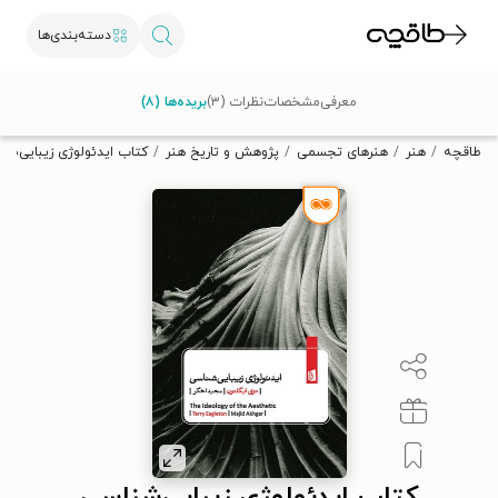
دسته‌بندی‌ها
با کد تخفیف OFF30 اولین کتاب الکترونیکی یا صوتی‌ات را با ۳۰٪
معرفی
مشخصات
نظرات (۳)
بریده‌ها (۸)
تخفیف از طاقچه دریافت کن.
طاقچه
هنر
هنرهای تجسمی
پژوهش و تاریخ هنر
کتاب ایدئولوژی زیبایی‌شن