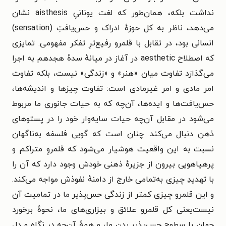
نداشت بلکه، همان‌طور که لغت یونانیِ aisthesis نشان
می‌دهد، ناظر به کل حوزهٔ ادراک و حس‌یافتِ (sensation)
انسانی بود، در تقابل با قلمرو رفیع‌ترِ تفکر مفهومی. تمایزی
که اصطلاح aesthetic در آغاز در میانهٔ سدهٔ هجدهم به اجرا
می‌گذارَد تفاوت میان «هنر» و «زندگی» نیست، بلکه تفاوت
امر مادی و امر غیرمادی است: تفاوت چیزها و اندیشه‌ها،
حس‌یافت‌ها و ایده‌ها، آن‌چه که به حیات جانوری ما مربوط
می‌شود در مقابل آن‌چه حیات سایه‌وار خود را در پستوهای
ذهن دنبال می‌کند. چنان است که گویی فلسفه به‌ناگهان
نسبت به این واقعیت هوشیار می‌شود که قلمروِ متراکم و
پرهیاهویی بیرون از جزیرهٔ ذهنی خودش وجود دارد که آن را
با تهدیدِ چیزی به‌تمامی خارج از دامنهٔ نفوذش مواجه می‌کند.
و این قلمرو چیزی کمتر از زندگی حس‌پذیر ما در تمامیت آن
نیست‌یعنی کل قلمرو علائق و بیزاری‌های ما، نحوهٔ برخورد
جهان با سطوح حس‌پذیرِ بدن ما، و همهٔ آن‌چه در نگاه و دل