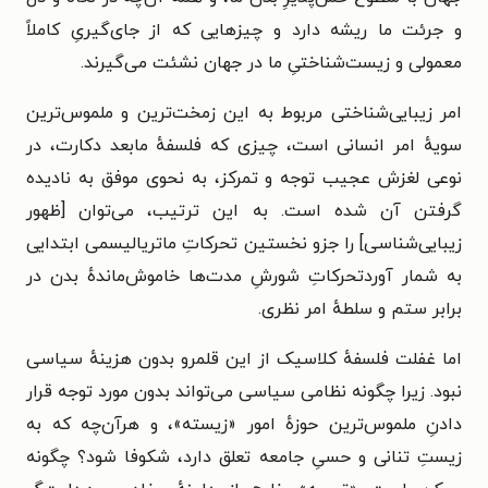
و جرئت ما ریشه دارد و چیزهایی که از جای‌گیریِ کاملاً
معمولی و زیست‌شناختیِ ما در جهان نشئت می‌گیرند.
امر زیبایی‌شناختی مربوط به این زمخت‌ترین و ملموس‌ترین
سویهٔ امر انسانی است، چیزی که فلسفهٔ مابعد دکارت، در
نوعی لغزش عجیب توجه و تمرکز، به نحوی موفق به نادیده
گرفتن آن شده است. به این ترتیب، می‌توان [ظهور
زیبایی‌شناسی] را جزو نخستین تحرکاتِ ماتریالیسمی ابتدایی
به شمار آوردتحرکاتِ شورشِ مدت‌ها خاموش‌ماندهٔ بدن در
برابر ستم و سلطهٔ امر نظری.‌
اما غفلت فلسفهٔ کلاسیک از این قلمرو بدون هزینهٔ سیاسی
نبود. زیرا چگونه نظامی سیاسی می‌تواند بدون مورد توجه قرار
دادنِ ملموس‌ترین حوزهٔ امور «زیسته»، و هرآن‌چه که به
زیستِ تنانی و حسیِ جامعه تعلق دارد، شکوفا شود؟ چگونه