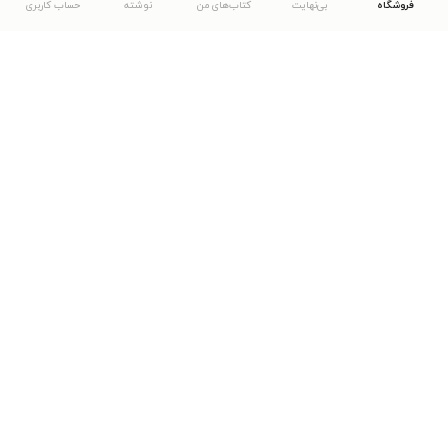
فروشگاه
بی‌نهایت
کتاب‌های من
نوشته
حساب کاربری
دانلود اپلیکیشن طاقچه
... موارد دیگر
مشاهدهٔ دیگر نسخه‌های طاقچه