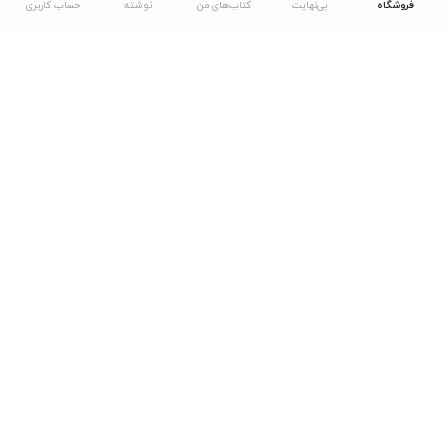
فروشگاه
بی‌نهایت
کتاب‌های من
نوشته
حساب کاربری
دانلود اپلیکیشن طاقچه
... موارد دیگر
مشاهدهٔ دیگر نسخه‌های طاقچه