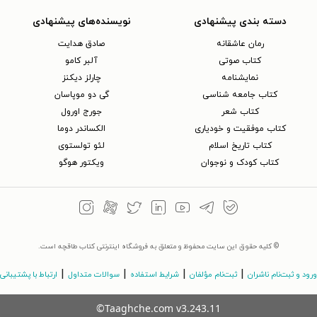
دسته بندی پیشنهادی
نویسنده‌های پیشنهادی
رمان عاشقانه
صادق هدایت
کتاب‌ صوتی
آلبر کامو
نمایشنامه
چارلز دیکنز
کتاب جامعه شناسی
گی دو موپاسان
کتاب شعر
جورج اورول
کتاب موفقیت و خودیاری
الکساندر دوما
کتاب تاریخ اسلام
لئو تولستوی
کتاب کودک و نوجوان
ویکتور هوگو
© کلیه حقوق این سایت محفوظ و متعلق به فروشگاه اینترنتی کتاب طاقچه است.
|
|
|
|
ورود و ثبت‌نام ناشران
ثبت‌نام مؤلفان
شرایط استفاده
سوالات متداول
ارتباط با پشتیبانی
©Taaghche.com
v
3.243.11