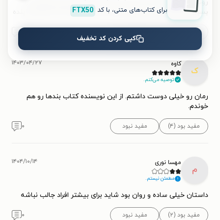
روند لطیفی داره دو نسل در یک داستان و توصیفات و تفکرات را
برای کتاب‌های متنی، با کد
FTX50
بسیار زیبا بیان کرده. یکی نگاه به گذشته داره یکی آماده برای آینده
مفید بود (۶)
مفید نبود
۰
کپی کردن کد تخفیف
۱۴۰۳/۰۴/۲۷
کاوه
ک
توصیه می‌کنم.
رمان رو خیلی دوست داشتم. از این نویسنده کتاب بندها رو هم
خوندم.
مفید بود (۴)
مفید نبود
۰
۱۴۰۴/۱۰/۱۴
مهسا نوری
م
مطمئن نیستم.
داستان خیلی ساده و روان بود شاید برای بیشتر افراد جالب نباشه
مفید بود (۲)
مفید نبود
۰