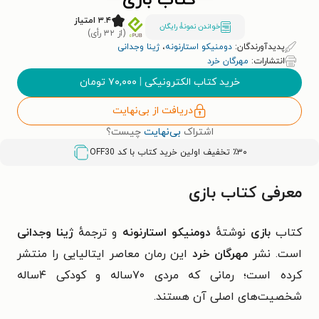
کتاب بازی
۳.۴ امتیاز
خواندن نمونۀ رایگان
(از ۳۲ رأی)
پدیدآورندگان:
دومنیکو استارنونه
،
ژینا وجدانی
انتشارات:
مهرگان خرد
خرید کتاب الکترونیکی
|
۷۰,۰۰۰
تومان
دریافت از بی‌نهایت
اشتراک
بی‌نهایت
چیست؟
٪۳۰ تخفیف اولین خرید کتاب با کد
OFF30
معرفی کتاب بازی
کتاب
بازی
نوشتهٔ
دومنیکو استارنونه
و ترجمهٔ
ژینا وجدانی
است. نشر
مهرگان خرد
این رمان معاصر
ایتالیایی
را منتشر
کرده است؛ رمانی که مردی ۷۰ساله و کودکی ۴ساله
شخصیت‌های اصلی آن هستند.