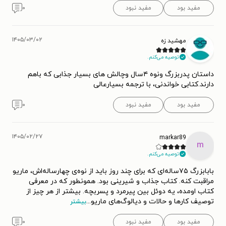
مفید بود
مفید نبود
۰
۱۴۰۵/۰۳/۰۲
مهشید زه
توصیه می‌کنم.
داستان پدربزرگ ونوه ۴سال وچالش های بسیار جذابی که باهم
دارند.کتابی خواندنی، با ترجمه بسیارعالی
مفید بود
مفید نبود
۰
۱۴۰۵/۰۲/۲۷
markar89
m
توصیه می‌کنم.
بابابزرگ ۷۵ساله‌ای که برای چند روز باید از نوه‌ی چهارساله‌اش، ماریو
مراقبت کنه. کتاب جذاب و شیرینی بود. همونطور که در معرفی
کتاب اومده، یه دوئل بین پیرمرد و پسربچه. بیشتر از هر چیز از
توصیف کارها و حالات و دیالوگ‌های ماریو
...
بیشتر
مفید بود
مفید نبود
۰