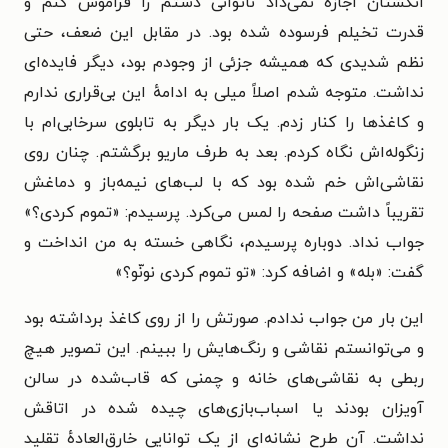
انگشتان اجازه نمی‌داد ناتوانی دستم را فراموش کنم و
قدرت تخیلم فرسوده شده بود. در مقابل این ضعف، حتی
نظم شدیدی که همیشه جزئی از وجودم بود، دیگر فایده‌ای
نداشت. متوجه شدم اصلاً میلی به ادامهٔ این بی‌قراری ندارم
و کاغذها را کنار زدم. یک بار دیگر به تابلوی سرخابی‌ام با
زنگوله‌اش نگاه کردم. بعد به طرف ماریو برگشتم. چنان روی
نقاشی‌اش خم شده بود که با لب‌های نیمه‌باز و دماغش
تقریباً داشت صفحه را لمس می‌کرد. پرسیدم: «تموم کردی؟»
جواب نداد. دوباره پرسیدم، نگاهی خسته به من انداخت و
گفت: «بله» و اضافه کرد: «تو تموم کردی نونّو؟»
این بار من جواب ندادم. صورتش را از روی کاغذ برداشته بود
و می‌توانستم نقاشی و رنگ‌هایش را ببینم. این تصویر هیچ
ربطی به نقاشی‌های خانه و چمنی که قاب‌شده در سالن
آویزان بودند یا اسباب‌بازی‌های چیده شده در اتاقش
نداشت. آن طرح نشانه‌ای از یک توانایی خارق‌العادهٔ تقلید