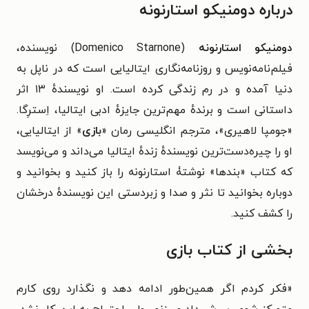
درباره دومنیکو استارنونه
دومنیکو استارنونه
(Domenico Starnone) نویسنده،
فیلم‌نامه‌نویس و روزنامه‌نگاری ایتالیایی است که در ناپل به
دنیا آمده و در رم زندگی کرده است. او نویسندهٔ ۱۳ اثر
داستانی است و برندهٔ مهم‌ترین جایزهٔ ادبی ایتالیا، اِسترِگا.
«جومپا لاهیری»، مترجم انگلیسی رمان «
بازی
» از ایتالیایی،
او را چیره‌دست‌ترین نویسندهٔ زندهٔ ایتالیا می‌داند و می‌نویسد
که کتاب «بندها» نوشتۀ استارنونه را باز کنید و بخوانید و
دوباره بخوانید تا نثر و صدا و زبردستی این نویسندهٔ درخشان
را کشف کنید.
بخشی از کتاب بازی
«
فکر کردم اگر همین‌طور ادامه دهد و نگذارد روی کارم