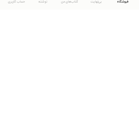
فروشگاه
بی‌نهایت
کتاب‌های من
نوشته
حساب کاربری
دانلود اپلیکیشن طاقچه
... موارد دیگر
مشاهدهٔ دیگر نسخه‌های طاقچه