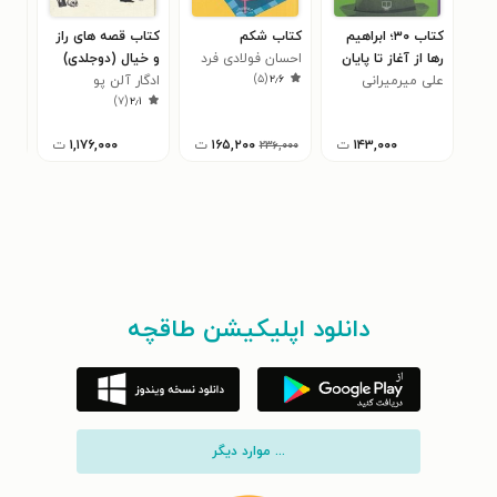
کتاب ۳۰؛ ابراهیم
کتاب شکم
کتاب قصه های راز
کتاب
رها از آغاز تا پایان
احسان فولادی فرد
و خیال (دوجلدی)
دیگ
)
۵
(
۲٫۶
علی میرمیرانی
ادگار آلن پو
ناه
)
۷
(
۲٫۱
۱۴۳,۰۰۰
ت
۱۶۵,۲۰۰
ت
۱,۱۷۶,۰۰۰
ت
۲۳۶,۰۰۰
دانلود اپلیکیشن طاقچه
... موارد دیگر