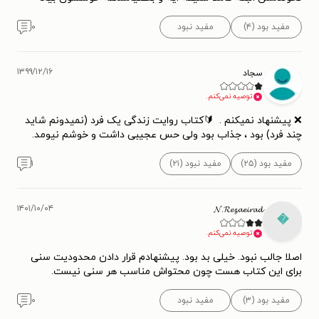
۰
مفید نبود
مفید بود (۴)
۱۳۹۹/۱۲/۱۶
سجاد
توصیه نمی‌کنم.
❌ پیشنهاد نمیکنم . ‌ 🔰کتاب روایت زندگی یک فرد (نمیدونم شاید
چند فرد) بود ، جذاب بود ولی حس عجیبی داشت و خوشم نیومد. ‌‌‌‌
۱
مفید نبود (۲۱)
مفید بود (۲۵)
۱۴۰۱/۱۰/۰۴
𝓝.𝓡𝓮𝔃𝓪𝓮𝓲𝓻𝓪𝓭

توصیه نمی‌کنم.
اصلا جالب نبود. خیلی بد بود. پیشنهادم قرار دادن محدودیت سنی
برای این کتاب هست چون محتواش مناسب هر سنی نیست.
۰
مفید نبود
مفید بود (۳)