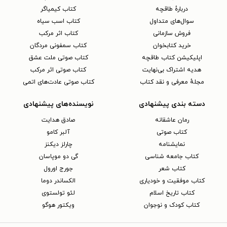
دربارهٔ طاقچه
کتاب کیمیاگر
سوال‌های متداول
کتاب اسب سیاه
فروش سازمانی
کتاب اثر مرکب
خرید کتابخوان
کتاب سمفونی مردگان
اپلیکیشن کتاب طاقچه
کتاب صوتی ملت عشق
هدیه اشتراک بی‌نهایت
کتاب صوتی اثر مرکب
مجلهٔ معرفی و نقد کتاب
کتاب صوتی عادت‌های اتمی
دسته بندی پیشنهادی
نویسنده‌های پیشنهادی
رمان عاشقانه
صادق هدایت
کتاب‌ صوتی
آلبر کامو
نمایشنامه
چارلز دیکنز
کتاب جامعه شناسی
گی دو موپاسان
کتاب شعر
جورج اورول
کتاب موفقیت و خودیاری
الکساندر دوما
کتاب تاریخ اسلام
لئو تولستوی
کتاب کودک و نوجوان
ویکتور هوگو