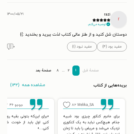
۱۴۰۰/۰۵/۲۱
razi
r
توصیه می‌کنم.
دوستان شل کنید و از طنز عالی کتاب لذت ببرید و بخندید :))
مفید بود (۴)
مفید نبود (۱)
۰
۱
صفحۀ قبل
۲
...
۸
صفحۀ بعد
مشاهده همه
(۱۴۲)
بریده‌هایی از کتاب
Melika_SA
۸۲
جوجو
۴۶
برای مادرم کنکور چیزی بود شبیه
«برای این‌که بتونی بقیه رو پاره
جذام. هیچ‌کس نباید به یک کنکوری
کنی اول باید از خودت شروع
نزدیک می‌شد و مریض را باید تا زمان
کنی…»