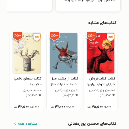
امتحان توی اتاق قرنطینه می‌کردند.
کتاب‌های مشابه
٪۵۰
٪۵۰
٪۵۰
کتاب کتاب‌فروش
کتاب از پشت میز
کتاب ببرهای زخمی
کتا
خیابان ادوارد براون؛
عدلیه؛ خاطرات طنز
حکیمیه
پدرا
۲
مجموعه
محسن پوررمضانی
یک قاضی
امین تویسرکانی
حسام حیدری
)
۳۷
(
۴٫۳
)
۶۰۰
(
۴٫۲
)
۱۴۱
(
۳٫۷
داستان‌به‌هم‌پیوسته
دادگستری
۴۵,۵۰۰
ت
۴۷,۰۰۰
ت
۴۲,۵۰۰
ت
۰
۸۵,۰۰۰
۹۴,۰۰۰
۹۱,۰۰۰
کتاب‌های محسن پوررمضانی
مشاهده همه