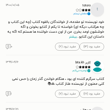
۱۴۰۰/۰۱/۰۵
totoro
t
مطمئن نیستم.
خود نویسنده تو مقدمه، از خوانندگان بالقوه کتاب (چه این کتاب و
چه هرکتاب دیگه ای) خواسته تا یکم از کتابو بخونن و اگه
خوششون اومد بخرن. من از اون دست خواننده ها هستم که اگه یه
داستان این کتابو
...
بیشتر
مفید بود (۱۴)
مفید نبود (۲)
۰
۱۳۹۹/۰۹/۱۶
کاربر bita.kh
توصیه می‌کنم.
کتاب سرگرم کننده ای بود ، هنگام خواندن گذر زمان را حس نمی
کنی ممنون از نویسنده طناز کتاب 🙏📚
مفید بود (۱۷)
مفید نبود (۷)
۱
۱۳۹۹/۱۲/۲۱
م.برهانی