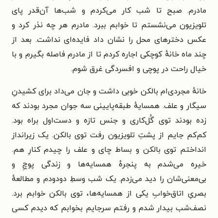
مادرم. صبح تا شب کار می‌کردم و شب‌ها آن‌قدر پای
تلویزیون می‌نشستم تا خوابم ببرد. مادرم هر چه نذر کرد و
عکس دخترهای محل را نشان داد فایده‌ای نداشت. بعد از
چند ماه خانهٔ کوچکی اجاره کردم تا از مادرم فاصله بگیرم و با
خیال راحت در پوچی و افسردگی غرق شوم.
خانهٔ مجردی‌ام بالکن خوبی داشت و جان می‌داد برای کشیدنِ
سیگار و علف. همسایهٔ طبقه‌پایینی سه جوان مجرد بودند که
زده بودند توی گُل‌کاری و جنس تازه و دست‌اول براه بود.
کم‌کم جایم از پشتِ تلویزیون رفت توی بالکن. یک زیرانداز
انداختم توی بالکن و بساط چای و علف را چیدم کنارِ هم.
خیره می‌شدم به پنجرهٔ همسایه‌ها و زندگی پوچِ و
بی‌معنی‌شان را دید می‌زدم. یک شب وسطِ دودودم و مطالعهٔ
بصریِ اتاق‌خوابِ یکی از همسایه‌ها، توی بالکن خوابم برد.
نصف‌شب بیدار شدم و رفتم سرجایم بخوابم که دیدم کسی