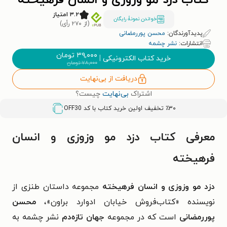
کتاب دزد مو وزوزی و انسان فرهیخته
۳.۲ امتیاز
خواندن نمونۀ رایگان
(از ۲۷۰ رأی)
پدیدآورندگان:
محسن پوررمضانی
انتشارات:
نشر چشمه
۳۹,۰۰۰
تومان
خرید کتاب الکترونیکی
|
۷۸,۰۰۰
تومان
دریافت از بی‌نهایت
اشتراک
بی‌نهایت
چیست؟
٪۳۰ تخفیف اولین خرید کتاب با کد
OFF30
معرفی کتاب دزد مو وزوزی و انسان
فرهیخته
دزد مو وزوزی و انسان فرهیخته
مجموعه داستان طنزی از
نویسنده «کتاب‌فروش خیابان ادوارد براون»،
محسن
پوررمضانی
است که در مجموعه
جهان تازه‌دم
نشر چشمه به