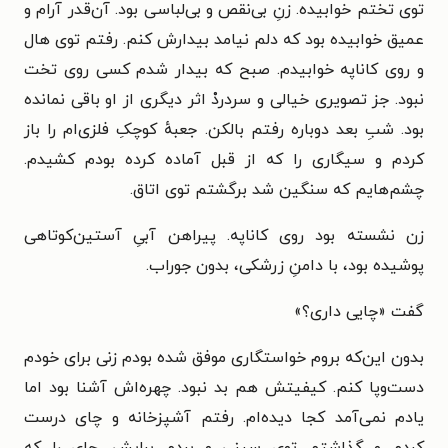
توی تختم خوابیده. زنِ بی‌نقص و بی‌لباسی بود. آن‌قدر آرام و
عمیق خوابیده بود که دلم نیامد بیدارش کنم. رفتم توی هال
و روی کاناپه خوابیدم. صبح که بیدار شدم کسی روی تخت
نبود. جز تصویری خیالی و سردردْ اثر دیگری از او باقی نمانده
بود. شبِ بعد دوباره رفتم بالکن. جعبهٔ کوچکِ فلزی‌ام را باز
کردم و سیگاری را که از قبل آماده کرده بودم کشیدم.
چشم‌هایم که سنگین شد برگشتم توی اتاق.
زن نشسته بود روی کاناپه. پیراهن آبیِ آستین‌کوتاهی
پوشیده بود، با دامنِ زرشکی، بدون جوراب.
گفت «چایی داری؟»
بدون این‌که بروم خواستگاری موفق شده بودم زنی برای خودم
دست‌وپا کنم. کیفیتش هم بد نبود. چهره‌اش آشنا بود اما
یادم نمی‌آمد کجا دیده‌ام. رفتم آشپزخانه و چای درست