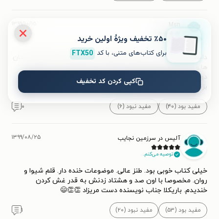
۱۳۹۹/۱۰/۱۵
Msn
٪۵۰ تخفیف ویژۀ اولین خرید
توصیه می‌کنم.
برای کتاب‌های متنی، با کد
FTX50
داستان های جالبی بودن.ایده های خوبی هم به کار برده برای داستان
ها.و اینکه مقدار کمی هم داستان ها به هم مربوطن. یک اشتباه
دوستان اینه که فکر میکنن متن طنز یعنی اینکه با هر خط قهقهه
کپی کردن کد تخفیف
بزنن. در کل دوست داشتم
...
بیشتر
مفید بود (۴۰)
مفید نبود (۶)
۰
۱۳۹۹/۰۸/۲۵
آلیس در سرزمین نجایب
توصیه می‌کنم.
خیلی کتاب خوبی بود. طنز عالی. موضوعات خنده دار. قلم شیوا و
روان. مخصوصا با اون صد و هشتاد زدنش به قدر غش کردن
خندیدم. باریکلا جناب نویسنده دست مریزاد 👏👏😄
مفید بود (۵۳)
مفید نبود (۲۰)
۱