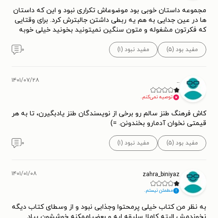
مجموعه داستان خوبی بود موضوعاش تکراری نبود و این که داستان
ها در عین جدایی به هم یه ربطی داشتن جالبترش کرد. برای وقتایی
که فکرتون مشغوله و متون سنگین نمیتونید بخونید خیلی خوبه
مفید بود (۵)
مفید نبود (۱)
۰
۱۴۰۱/۰۷/۲۸
..
توصیه نمی‌کنم.
کاش فرهنگ طنز سالم رو برخی از نویسندگان طنز یادبگیرن، تا به هر
قیمتی نخوان آدمارو بخندونن. =)
مفید بود (۵)
مفید نبود (۱)
۰
۱۴۰۱/۰۱/۰۸
zahra_biniyaz
مطمئن نیستم.
به نظر من کتاب خیلی پرمحتوا وجذابی نبود و از وسطای کتاب دیگه
نخوندمش البته کاملا سلیقه ایه و بعضیاممکنه خوششون بیاد