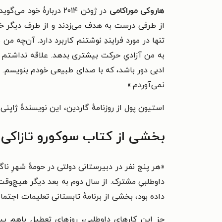
هاروکی موراکامی
در ژوئن ۲۰۱۴ دربارۀ 
از طرفی درست به هدف می‌زدند و از طرف دیگر خطا 
تنها در مورد فرایندِ نوشتنم کاربرد دارد. آن‌چه م
به من آزادیِ حرکت بیشتری بدهد. علاقه نداشتم ی
ادبی دور باشد، که با صدای طبیعی خودم بنویسم. ای
نمی‌آوردم.»
استیون پول از روزنامهٔ گاردین، این نویسندۀ ژاپنی
بخشی از کتاب سوکورو تازاکی 
«هر پنج نفر در دبیرستانی دولتی در حومهٔ شهرِ ن
داوطلبیِ مشترک. از سال دوم به بعد دیگر هیچ‌و
داده بود، بخشی از برنامهٔ تابستانی تعلیمات اجتما
جز این کارهای داوطلبی، روزهای تعطیل باهم پیا