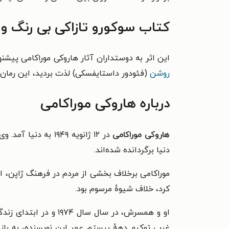
کتاب سوکورو تازاکی بی رنگ و
این اثر به دوستداران آثار هاروکی موراکامی پیشن
روشن
(فئودور داستایفسکی) لذت بردید، این رمان
درباره هاروکی موراکامی
هاروکی موراکامی
دنیا برگردانده شده‌اند.
موراکامی برخلاف بخشی از مردم در فرهنگ ژاپن، اب
کرد، خلاف شیوهٔ مرسوم بود.
او و همسرش، در سال س
غربی توکیو. دههٔ بیستم عمر این نویسنده، به با