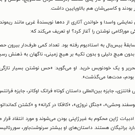
ر بودند و کاسبی‌شان هم بالاوپایین داشت.
یشی واسدا و خواندن آثاری از ده‌ها نویسنده‌ٔ غربی مانند ریموند چن
در سال ۱۹۷۸، برای تماشای مسابقهٔ بیس‌بال به استادیوم رفته بود. تعداد کمی طرف‌
رد، بدون هیچ دلیلی و بدون تکیه بر هیچ زمینی، ناگهان به ذهنش رسید
حریر و یک خودنویس خرید. او می‌گوید: «حس نوشتن بسیار تازگی 
 بودم، مدت‌ها می‌گذشت».
ی فانتزی، جایزه بین‌المللی داستان کوتاه فرانک اوکانر، جایزه فران
 گوسفند وحشی»، «جنگل نروژی»، «کافکا در کرانه» و «کشتن کمانداتو
 ادبیات ژاپن محکوم به غیرژاپنی بودن می‌شوند و مورد انتقاد قرار 
ارد براتیگان هستند. داستان‌های او بیشتر سرنوشت‌باور، سوررئالیستی 