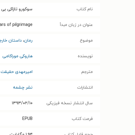
نام کتاب
سوکورو تازاکی بی
عنوان در زبان مبدأ
ars of pilgrimage
موضوع
رمان
،
داستان خارج
نویسنده
هاروکی موراکامی
مترجم
امیرمهدی حقیقت
انتشارات
نشر چشمه
سال انتشار نسخه فیزیکی
۱۳۹۳/۰۲/۱۰
فرمت کتاب
EPUB
حجم فایل کتاب
۱.۹۴
مگابایت