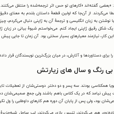
خود می‌گوید: «بعضی گفته‌اند «کارهای تو حس اثر ترجمه‌شده را منتقل می‌ک
می‌کردند. از آن‌جا که اولین قطعهٔ داستان بلندم به معنای دقیق 
ن با نوشتن به زبان انگلیسی و ترجمهٔ آن به ژاپنی دنبال می‌کردم، چی
ک شکل رقیق ژاپنی ایجاد کنم. می‌خواستم شیوهٔ بیانی در زبان ژاپ
ن کار، نیازمند معیارهای بسیار سختی بود. آن زمان تا جایی پیش رفت
 را برای دستاوردها و آثارش، در میان بزرگ‌ترین نویسندگان قرار داد
بی رنگ و سال های زیارتش
اگویا همکلاسی بودند. سه پسر و دو دختر. دوستی‌شان از تعطیلات تا
قت پیش نیامد که در یک کلاس باهم باشند ولی جمع صمیمی‌شان دست 
عی‌شان بود، ولی پس از پایان آن دوره هم کارهای داوطلبی را ول نکرد
ده‌رَوی هم می‌کردند، تنیس بازی می‌کردند، لب ساحل شبه‌جزیرهٔ 