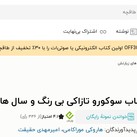
نوشته
اشتراک بی‌نهایت
های زیارتش
اب سوکورو تازاکی بی رنگ و سال ها
خواندن نمونۀ رایگان
۴.۱ امتیاز
(از ۴۴۶ رأی)
پدیدآورندگان:
هاروکی موراکامی
،
امیرمهدی حقیقت