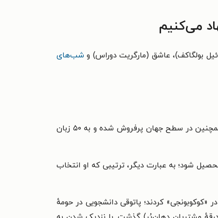
د می‌کنیم
ائیل بولگاکف)، عاشق (مارگریت دوراس) و
شب‌های
در ۱۲ ژانویه ۱۹۴۹ به دنیا آمد. وی یک نویسندهٔ ژاپنی است که کتاب‌ها و داستان‌هایش در ژاپن و همچنین در سطح جهان پرفروش شده و به ۵۰ زبان
تحصیل شود؛ به عبارت دیگر، ترتیبی که او انتخاب
انهٔ کوچک در «کوکوبونجی» کردند؛ پاتوقی دانشجویی در حومهٔ
رقهٔ مشتریان دهان‌پُر) گذشت. با نزدیک شدن به