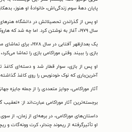
پایان دههٔ سوم زندگی‌اش، خانوادۀ او هنوز، بدهکا
او پس از گذراندن تحصیلاتش در دانشگاه هنرهای نما
سال ۱۹۷۹، آغاز به نوشتن کرد. اما چه شد که هاروکی موراکامی نوشتن را آغاز کرد؟ او تعریف می‌کند که:
یک بعدازظهر آفتابی 
بازی را ببیند. وقتی موراکامی بازی را تماشا می‌ک
او پس از بازی، سوار قطار شد و دسته‌ای کاغذ ت
آخرین‌باری که نوک خودنویس را روی کاغذ گذاشته
آثار موراکامی، جوایز متعددی را از جمله جایزه جهان
برجسته‌ترین آثار موراکامی عبارت‌اند از: «تعقیب
داستان‌های موراکامی، در برهه‌ای از زمان، از سوی
او تأثیرگرفته از ریموند چندلر، کرت وونه‌گات و ریچ