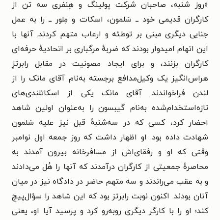
«روز شنبه، صاحبان شرکت پولینگ و هِنفری سه تن از
کارگران قدیمی خود ــ سَلمون، اسکات و مِلور ــ را به عمل
جنایی دیگری مبنی بر توطئه و ارعاب متهم کردند. آنها با
این اتهام امیدوار بودند که ضربهٔ مرگباری بر اتحادیهٔ حرفه‌ای
کارگران بزنند، و برای ایجاد مصونیت در مقابل رابرتزِ
هراس‌انگیز یک وکیل‌مدافع برجسته به‌نام آقای مانک را از
لندن فراخواندند. آقای مانک یکی از اسکاتلندی‌های
تازه‌استخدام‌شده به‌نام گیبسون را به‌عنوان اولین شاهد
احضار کرد، کسی که در سه‌شنبهٔ قبل نیز علیه سَلمون
شهادت داده بود. او اظهار داشت که روز جمعه اول نوامبر
وقتی که او و رفقای‌اش از مسافرخانه بیرون آمدند به
محاصرهٔ جمعیتی از کارگران درآمدند که آنها را هُل می‌دادند
و به عقب می‌راندند و سه متهم حاضر در دادگاه نیز در میان
آنان بودند. اکنون نوبت رابرتز بود که این شاهد را سؤال‌پیچ
کند؛ او را با کارگر دیگری روبه‌رو کرد و پرسید آیا او، یعنی