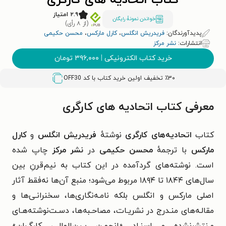
کتاب اتحادیه های کارگری
۲.۹ امتیاز
خواندن نمونۀ رایگان
(از ۸ رأی)
پدیدآورندگان:
فریدریش انگلس
،
کارل مارکس
،
محسن حکیمی
انتشارات:
نشر مرکز
خرید کتاب الکترونیکی
|
۳۹۶,۰۰۰
تومان
٪۳۰ تخفیف اولین خرید کتاب با کد
OFF30
معرفی کتاب اتحادیه های کارگری
کتاب
اتحادیه‌های کارگری
نوشتهٔ
فریدریش انگلس
و
کارل
مارکس
با ترجمهٔ
محسن حکیمی
در
نشر مرکز
چاپ شده
است.
نوشته‌های گردآمده در این کتاب به نیم‌قرنِ بین
سال‌های ۱۸۴۴ تا ۱۸۹۴ مربوط می‌شود؛ منبع آن‌ها نه‌فقط آثار
اصلی مارکس و انگلس بلکه نامـه‌نگاری‌ها، سخنرانـی‌ها و
مقالـه‌های منـدرج در نشریـات، مصاحـبه‌ها، دسـت‌نوشته‌هـای
مـنتشرنشده و اسنـاد «انجمـن بـین‌المللـی کارگـران»