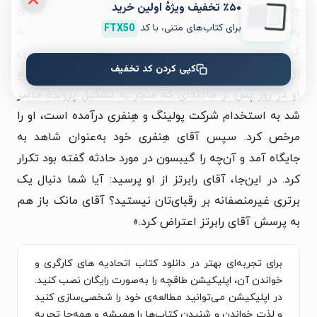
٪۵۰ تخفیف ویژۀ اولین خرید
چه خورده است. عالی‌جناب دَنیل مود تصدیق کرد که آقای
برای کتاب‌های متنی، با کد
FTX50
رابرتز این حق را دارد اما پدرانه او را نصیحت کرد که تا آن‌جا
که ممکن است دربارهٔ موضوع پرونده صحبت کند. آن‌گاه پس
کپی کردن کد تخفیف
از آن‌که آقای رابرتز این اعتراف را از شاهد گرفت که درواقع
او در روز پس از حادثه‌ای که منجر به تشکیل پروندهٔ حاضر
شد به استخدام شرکت پولینگ و هِنفری درآمده است، او را
مرخص کرد. سپس آقای هِنفری خود به‌عنوان شاهد به
جایگاه آمد و آن‌چه را گیبسون در مورد حادثه گفته بود تکرار
کرد. در این‌جا، آقای رابرتز از او پرسید: آیا شما دنبال یک
برتری غیرمنصفانه بر رقبای‌تان نیستید؟ آقای مانک باز هم
به پرسش آقای رابرتز اعتراض کرد.»
برای تجربه‌ای بهتر در دانلود کتاب اتحادیه های کارگری و
خواندن آن، اپلیکیشن طاقچه را به‌صورت رایگان نصب کنید.
در اپلیکیشن می‌توانید مطالعه‌ی خود را شخصی‌سازی کنید
و لذت خواندن و شنیدن کتاب‌ها را همیشه و همه‌جا تجربه