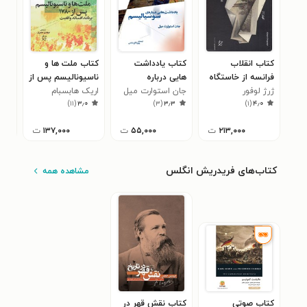
کتاب انقلاب
کتاب یادداشت
کتاب ملت ها و
کتا
فرانسه از خاستگاه
هایی درباره
ناسیونالیسم پس از
مار
ژرژ لوفور
های آن تا ۱۷۹۳
سوسیالیسم
جان استوارت میل
۱۷۸۰
اریک هابسبام
هنر
سرم
۹
)
۱۱
(
۳٫۰
)
۳
(
۳٫۳
)
۱
(
۴٫۰
۲۱۳,۰۰۰
ت
۵۵,۰۰۰
ت
۱۳۷,۰۰۰
ت
کتاب‌های فریدریش انگلس
مشاهده همه
کتاب صوتی
کتاب نقش قهر در