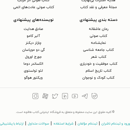
هدیه اشتراک بی‌نهایت
کتاب صوتی اثر مرکب
مجلهٔ معرفی و نقد کتاب
کتاب صوتی عادت‌های اتمی
دسته بندی پیشنهادی
نویسنده‌های پیشنهادی
رمان عاشقانه
صادق هدایت
کتاب‌ صوتی
آلبر کامو
نمایشنامه
چارلز دیکنز
کتاب جامعه شناسی
گی دو موپاسان
کتاب شعر
جورج اورول
کتاب موفقیت و خودیاری
الکساندر دوما
کتاب تاریخ اسلام
لئو تولستوی
کتاب کودک و نوجوان
ویکتور هوگو
© کلیه حقوق این سایت محفوظ و متعلق به فروشگاه اینترنتی کتاب طاقچه است.
|
|
|
|
ورود و ثبت‌نام ناشران
ثبت‌نام مؤلفان
شرایط استفاده
سوالات متداول
ارتباط با پشتیبانی