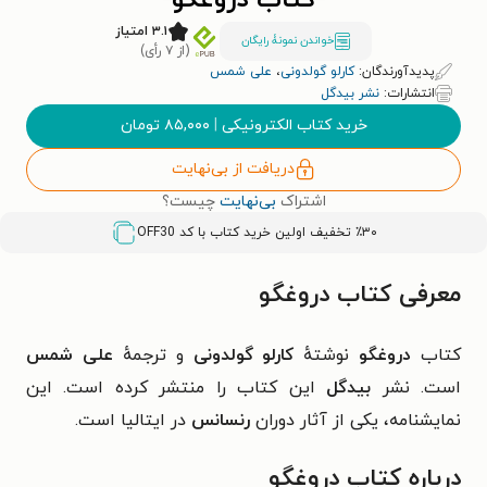
کتاب دروغگو
۳.۱ امتیاز
خواندن نمونۀ رایگان
(از ۷ رأی)
پدیدآورندگان:
کارلو گولدونی
،
علی شمس
انتشارات:
نشر بیدگل
خرید کتاب الکترونیکی
|
۸۵,۰۰۰
تومان
دریافت از بی‌نهایت
اشتراک
بی‌نهایت
چیست؟
٪۳۰ تخفیف اولین خرید کتاب با کد
OFF30
معرفی کتاب دروغگو
کتاب
دروغگو
نوشتهٔ
کارلو گولدونی
و ترجمهٔ
علی شمس
است. نشر
بیدگل
این کتاب را منتشر کرده است. این
نمایشنامه، یکی از آثار دوران
رنسانس
در ایتالیا است.
درباره کتاب دروغگو