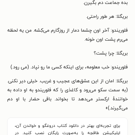
بده جماعت دم بگیرن.
بریگلا: هر طور راحتی.
فلوریندو: آخر اون چشما دمار از روزگارم می‌کِشه. من یه لحظه
می‌رم پشت اون خونه.
بریگلا: چرا پشت؟
فلوریندو: خب معلومه، برای اینکه کسی ما رو نپاد. (می رود.)
بریگلا: امان از این عشق‌های عجیب و غریب. خیلی دیر نکنی.
(به سمت سکو می‌رود و کاغذی را که فلوریندو به او داده به
خوانندهٔ ارکستر می‌دهد تا بخواند. باقی حضار با او دم
می‌گیرند.)
»
برای تجربه‌ای بهتر در دانلود کتاب دروغگو و خواندن آن،
اپلیکیشن طاقچه را به‌صورت رایگان نصب کنید. در