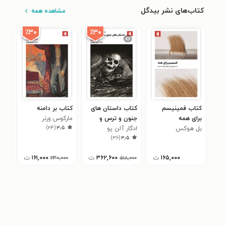
کتاب‌های نشر بیدگل
مشاهده همه
٪۳۰
٪۳۰
کتاب فمینیسم
کتاب داستان های
کتاب بر دامنه
کتا
برای همه
جنون و ترس و
مارکوس ورنر
هشام
۰
)
۲۴
(
۳٫۵
بل هوکس
خیال
ادگار آلن پو
)
۳۶
(
۳٫۵
۱۶۵,۰۰۰
ت
۳۶۲,۶۰۰
ت
۱۶۱,۰۰۰
ت
,۰۰۰
۲۳۰,۰۰۰
۵۱۸,۰۰۰