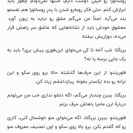
روسائورا رو خیلی دوست دارم، منتها نمی‌دونم چطور باید
ابرازش کنم. حتی فکر روبه‌رو شدن با پدرِ روسائورا هم نفسمو
بند می‌آره. اصلاً من می‌گم عشق رو نباید به زبون آورد.
معشوق خودش باید از نشانه‌هایی که عاشق سر راهش قرار
می‌ده، دوزاریش بیفته.
بریگلا: خب آخه تا کی می‌خوای این‌طوری پیش بری؟ باید به
یک جایی برسه یا نه؟
فلوریندو: از این حرف‌ها گذشته. حالا برو روی سکو و این
ترانه رو بده ارکستر بخونه. پیازداغشم زیاد کن.
بریگلا: ببین چندبار می‌گم، اگه دلشو نداری خب من می‌تونم
دربارهٔ این ماجرا باهاش حرف بزنم.
فلوریندو: ببین بریگلا، اگه می‌خوای منو خوشحال کنی، کاری
رو که گفتم بکن. برو بالا روی سکو و اون تصنیف معروف منو