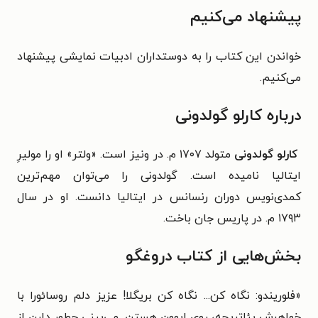
پیشنهاد می‌کنیم
خواندن این کتاب را به دوستداران ادبیات نمایشی پیشنهاد
می‌کنیم.
درباره کارلو گولدونی
کارلو گولدونی‌
متولد ۱۷۰۷ م. در ونیز است. «ولتر» او را مولیرِ
ایتالیا نامیده است. گولدونی را می‌توان مهم‌ترین
کمدی‌نویس دوران رنسانس در ایتالیا دانست. او در سال
۱۷۹۳ م. در پاریس جان باخت.
بخش‌هایی از کتاب دروغگو
«
فلوریندو: نگاه کن... نگاه کن بریگلا! عزیز دلم روسائورا با
خواهرش بئاتریچه، روی ایوون هستن. می‌بینی چطور دارن از