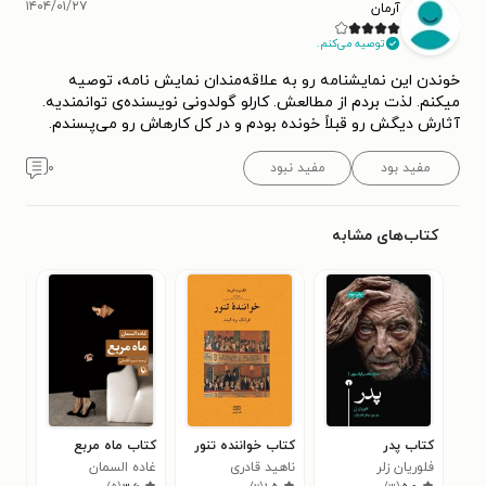
۱۴۰۴/۰۱/۲۷
آرمان
توصیه می‌کنم.
خوندن این نمایشنامه رو به علاقه‌مندان نمایش نامه، توصیه
میکنم. لذت بردم از مطالعش. کارلو گولدونی نویسنده‌ی توانمندیه.
آثارش دیگش رو قبلاً خونده بودم و در کل کارهاش رو می‌پسندم.
مفید بود
مفید نبود
۰
کتاب‌های مشابه
کتاب پدر
کتاب خواننده تنور
کتاب ماه مربع
کتا
فلوریان زلر
ناهید قادری
غاده السمان
و آ