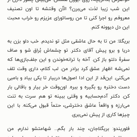
این شب زیبا لذت می‌برن؟ الآن وقتشه تا اون تصنیف
معروفم رو اجرا کنی تا من روسائورای عزیزم رو خراب محبت
این دل دیوونه کنم.
بریگلا: من تا به حال عاشقی مثل تو ندیدم. خب دلو بزن به
دریا و برو پیش آقای دکتر. تو چشماش بُراق شو و صاف
سفرهٔ دلتو باز کن. آخه با ترانه‌خوندن و این جلف‌بازی‌ها که
نمی‌شه اظهار عشق کرد برادر من. لب کلام، داری وقت تلف
می‌کنی. این‌قد از این ادا اصول‌ها دربیار تا یکی بیاد و بامبی
دست دختره رو بگیره و ببره. اون‌وقت خر بیار و باقالی بار
کن. دکتر آدم‌حسابیه و وقتی ببینه تو هم سرت به تنت
می‌ارزه و واقعاً عاشق دخترشی، حتماً قبول می‌کنه. با این
چیزها کاری از پیش نمی‌بری.
فلوریندو: بریگلاجان، چند بار بگم... شهامتشو ندارم. من