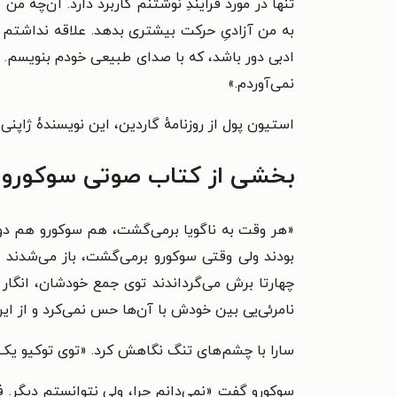
تنها در مورد فرایندِ نوشتنم کاربرد دارد. آن‌چه م
به من آزادیِ حرکت بیشتری بدهد. علاقه نداشتم ی
ادبی دور باشد، که با صدای طبیعی خودم بنویسم. ای
نمی‌آوردم.»
استیون پول از روزنامهٔ گاردین، این نویسندۀ ژاپنی
بخشی از کتاب صوتی سوکورو ت
«هر وقت به ناگویا برمی‌گشت، هم سوکورو هم دوست
بودند ولی وقتی سوکورو برمی‌گشت، باز می‌شدند 
چهارتا برش می‌گرداندند توی جمع خودشان، انگار 
نامرئی‌یی بین خودش با آن‌ها حس نمی‌کرد و از ا
سارا با چشم‌های تنگ نگاهش کرد. «توی توکیو ی
سوکورو گفت «نمی‌دانم چرا، ولی نتوانستم دیگر. 