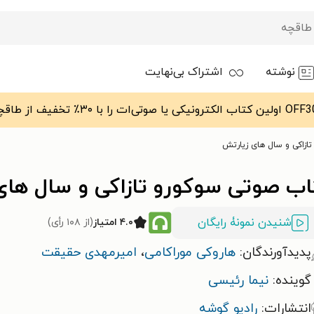
نوشته
اشتراک بی‌نهایت
ازاکی و سال های زیارتش
اب صوتی سوکورو تازاکی و سال های
شنیدن نمونۀ رایگان
۴.۰ امتیاز
(از ۱۰۸ رأی)
پدیدآورندگان:
هاروکی موراکامی
،
امیرمهدی حقیقت
گوینده:
نیما رئیسی
انتشارات:
رادیو گوشه