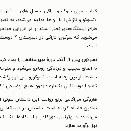
کتاب صوتی
سوکورو تازاکی و سال های زیارتش
ا
«تسوکورو
تازاکی
» با آن‌ها مواجه می‌شود، به تصو
طراح ایستگاه‌های قطار است. او در انزوایی خودخو
می‌شوید ک
است.
تسوکورو پس از آنکه دورهٔ دبیرستانش را تمام کرد،
داشت، از بین رفته است. ت
سوکورو پس از بازگشت ب
که چرا دوستانش یک‌باره و بدون هیچ توضیحی ترک
هاروکی موراکامی
برای روایت این داستان صوتیْ از
نمادین فاصله گرفته است. داستان در آستانه‌اش
‌می‌افتد؛ بدین‌ترتیب موراکامی بااستفاده‌از تکنی
نیز برآورده سازد.