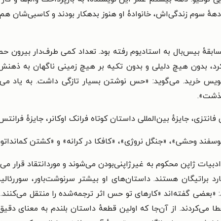
ههٔ سوم زندگی‌اش، خانوادۀ او هنوز بدهکار بودند و کاسبی‌شان هم
در سال ۱۹۷۸، برای تماشای مسابقهٔ بیس‌بال به استادیوم رفته بود. تعداد کمی طرف‌
می‌کرد، بدون هیچ دلیلی و بدون تکیه بر هیچ زمینی ناگهان به ذهنش 
ویس خرید. می‌گوید: «حس نوشتن بسیار تازگی داشت. به یاد می‌آ
گذشت».
 فانتزی، جایزهٔ بین‌المللی داستان کوتاه فرانک اوکانر، جایزهٔ فرانت
 گوسفند وحشی»، «جنگل نروژی»، «کافکا در کرانه» و «کشتن کمانداتو
 ادبیات ژاپن محکوم به غیرژاپنی‌بودن می‌شوند و موردانتقاد قرار می
رد براتیگان هستند. داستان‌های او بیشتر سرنوشت‌باور، سوررئالیست
 ۲۰۱۴ دربارۀ خود می‌گوید: «بعضی گفته‌اند «کارهای تو حس اثر ترجمه‌شده را منتق
می‌کردند. از آن‌جا که اولین قطعهٔ داستان بلندم به معنای دقیق 