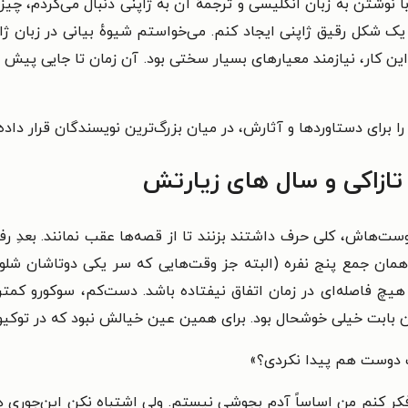
ن با نوشتن به زبان انگلیسی و ترجمهٔ آن به ژاپنی دنبال می‌کردم، چی
ک شکل رقیق ژاپنی ایجاد کنم. می‌خواستم شیوهٔ بیانی در زبان ژاپ
ن کار، نیازمند معیارهای بسیار سختی بود. آن زمان تا جایی پیش رفت
 را برای دستاوردها و آثارش، در میان بزرگ‌ترین نویسندگان قرار داد
ازاکی و سال های زیارتش
‌هاش، کلی حرف داشتند بزنند تا از قصه‌ها عقب نمانند. بعدِ رفت
همان جمع پنج نفره (البته جز وقت‌هایی که سر یکی دو‌تاشان شلو
هیچ فاصله‌ای در زمان اتفاق نیفتاده باشد. دست‌کم، سوکورو کمتر
ین بابت خیلی خوشحال بود. برای همین عین خیالش نبود که در توکی
ک دوست هم پیدا نکردی؟»
فکر کنم من اساساً آدم بِجوشی نیستم. ولی اشتباه نکن این‌جوری ه