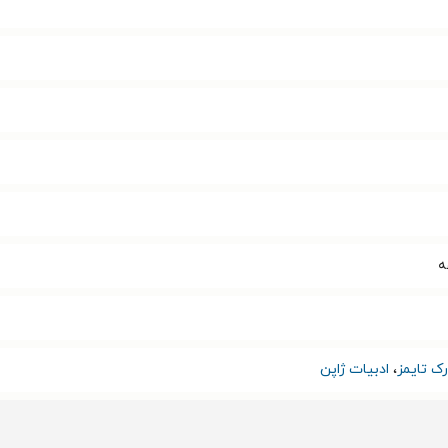
ک تایمز
،
ادبیات ژاپن