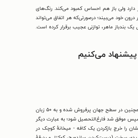
دارد ولی باز هم احساس کمبود می‌کند. رنگ‌های
درون خود می‌بیند؛ درصورتی‌که هر اتفاق می‌تواند
 یک بندباز ماهر، توازنی عجیب برقرار کرده است.
پیشنهاد می‌کنیم
در ۱۲ ژانویهٔ ۱۹۴۹ به دنیا آمد. او یک نویسندهٔ ژاپنی است که کتاب‌ها و داستان‌هایش در ژاپن و همچنین در سطح جهان پرفروش شده و به ۵۰ زبان
 و سپس موفق شد فارغ‌التحصیل شود؛ به عبارت دیگر
 ۱۹۷۴ و در ابتدای زندگی مشترک، همهٔ پولشان را خرجِ بازکردن یک کافه - میخانهٔ کوچک در
ار یدی سخت (درست‌کردن ساندویچ، کوکتل و بدرقهٔ