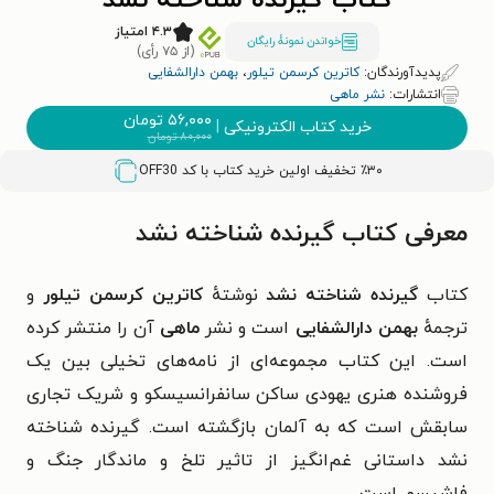
کتاب گیرنده شناخته نشد
۴.۳ امتیاز
خواندن نمونۀ رایگان
(از ۷۵ رأی)
پدیدآورندگان:
کاترین کرسمن تیلور
،
بهمن دارالشفایی
انتشارات:
نشر ماهی
۵۶,۰۰۰
تومان
خرید کتاب الکترونیکی
|
۸۰,۰۰۰
تومان
٪۳۰ تخفیف اولین خرید کتاب با کد
OFF30
معرفی کتاب گیرنده شناخته نشد
کتاب
گیرنده شناخته نشد
نوشتهٔ
کاترین کرسمن تیلور
و
ترجمهٔ
بهمن دارالشفایی
است و نشر
ماهی
آن را منتشر کرده
است. این کتاب مجموعه‌ای از نامه‌های تخیلی بین یک
فروشنده هنری یهودی ساکن سانفرانسیسکو و شریک تجاری
سابقش است که به آلمان بازگشته است. گیرنده شناخته
نشد داستانی غم‌انگیز از تاثیر تلخ و ماندگار جنگ و
فاشیسم است.