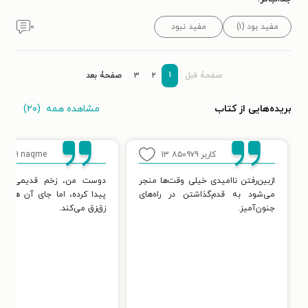
مفید بود (۱)
مفید نبود
۰
۱
صفحۀ قبل
۲
۳
صفحۀ بعد
مشاهده همه
(۲۰)
بریده‌هایی از کتاب
کاربر ۸۵۰۹۷۹
۱۳
naqme
۹
ازبین‌رفتن ناامیدی خیلی وقت‌ها منجر
دوست من، زخم قدیمی التی
می‌شود به قدم‌گذاشتن در راه‌های
پیدا کرده، اما جای آن هرازچ
جنون‌آمیز.
زق‌زق می‌کند.