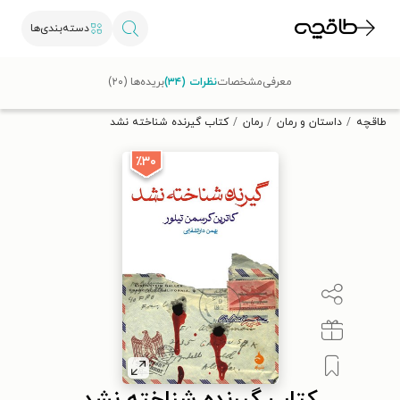
دسته‌بندی‌ها
با کد تخفیف OFF30 اولین کتاب الکترونیکی یا صوتی‌ات را با ۳۰٪
معرفی
مشخصات
نظرات (۳۴)
بریده‌ها (۲۰)
تخفیف از طاقچه دریافت کن.
طاقچه
داستان و رمان
رمان
کتاب گیرنده شناخته نشد
٪۳۰