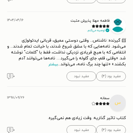
۱۴۰۴/۰۴/۱۶
فاطمه مهلا پذیرش مثبت
توصیه می‌کنم.
📨 گیرنده: ناشناس... وقتی دوستیِ عمیق، قربانی ایدئولوژی
می‌شود. نامه‌هایی که با عشق شروع شدند، با خیانت تمام شدند... و
انتقامی که با هیچ فریادی نزدیکی نداشت، فقط با "کلمات" نوشته
شد. «وقتی قلم، جای گلوله را می‌گیرد… نامه‌ها می‌توانند آدم
بکشند.» «تنها چند برگ نامه، می‌تواند
...
بیشتر
مفید بود (۴)
مفید نبود
۰
۱۳۹۸/۰۹/۲۶
سمانه
س
کتاب تاثیر گذاریه. وقت زیادی هم نمی‌گیره.
مفید بود (۴)
مفید نبود
۰