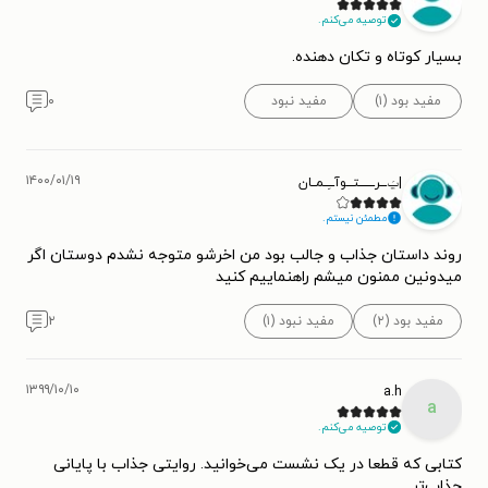
توصیه می‌کنم.
بسیار کوتاه و تکان دهنده.
مفید بود (۱)
مفید نبود
۰
۱۴۰۰/۰۱/۱۹
|ݐَـــرـــــــتـــوآـــِــمــان
مطمئن نیستم.
روند داستان جذاب و جالب بود من اخرشو متوجه نشدم دوستان اگر
میدونین ممنون میشم راهنماییم کنید
مفید بود (۲)
مفید نبود (۱)
۲
۱۳۹۹/۱۰/۱۰
a.h
a
توصیه می‌کنم.
کتابی که قطعا در یک نشست می‌خوانید. روایتی جذاب با پایانی
جذاب‌تر.