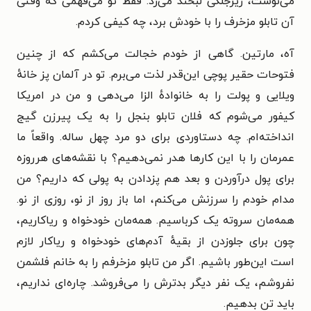
می‌نوشت، زیرجلکی لبخند می‌زد. فقط تو می‌فهمی که وقتی
آن تابلو مزخرف را با خودش برد، چه کیفی کردم.
آه، مارتین. گاهی از خودم خجالت می‌کشم که از چنین
فتوحات حقیر پوچی این‌قدر لذت می‌برم. تو در آلمان پز خانهٔ
ویلایی و پولت را به خانوادهٔ الزا می‌دهی و من در امریکا
کیفور می‌شوم که فلان تابلو بنجل را به یک پیرزن گیج
انداخته‌ام. چه دستاوردی برای دو مرد چهل ساله. واقعاً ما
عمرمان را با این کارها هدر نمی‌دهیم؟ با نقشه‌های هرروزه
برای پول درآوردن و بعد هم پزدادن به پولی که داریم؟ من
مدام خودم را سرزنش می‌کنم، اما باز روز از نو، روزی از نو.
همه‌مان سروته یک کرباسیم. همه‌مان خودخواه و ریاکاریم،
چون برای جلوزدن از بقیهٔ آدم‌های خودخواه و ریاکار لازم
است این‌طور باشیم. اگر من تابلو مزخرفم را به خانم فلشمن
نفروشم، یک نفر دیگر بدترش را می‌فروشد. چاره‌ای نداریم،
باید تن بدهیم.