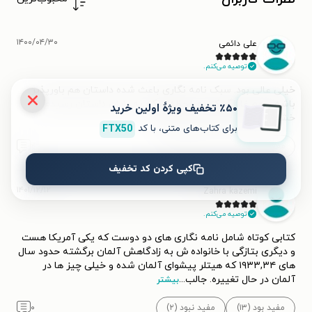
۱۴۰۰/۰۴/۳۰
علی دائمی
توصیه می‌کنم.
خیلی عالی بود. سبک نامه نگاری باعث شده داستان هم باورپذیر
باشه و هم غافلگیرکننده. لحظه‌ای که به پایان داستان رسیدم
٪۵۰ تخفیف ویژۀ اولین خرید
خشکم زده بود! حتما تجربه‌ش کنید...
برای کتاب‌های متنی، با کد
FTX50
مفید بود (۲۷)
مفید نبود (۷)
۲
کپی کردن کد تخفیف
۱۴۰۱/۱۲/۱۲
Zahra kazemi
توصیه می‌کنم.
کتابی کوتاه شامل نامه نگاری های دو دوست که یکی آمریکا هست
و دیگری بتازگی با خانواده ش به زادگاهش آلمان برگشته حدود سال
های ۱۹۳۳,۳۴ که هیتلر پیشوای آلمان شده و خیلی چیز ها در
آلمان در حال تغییره. جالب
...
بیشتر
مفید بود (۱۳)
مفید نبود (۲)
۰