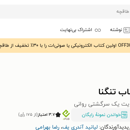
نوشته
اشتراک بی‌نهایت
ب تنگنا
یت یک سرگشتی روانی
خواندن نمونۀ رایگان
۳.۷ امتیاز
(از ۱۷۵ رأی)
پدیدآورندگان:
لیانید آندری یف
،
رضا بهرامی