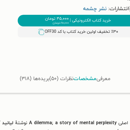
انتشارات:
نشر چشمه
۴۵,۰۰۰
تومان
خرید کتاب الکترونیکی
|
۹۰,۰۰۰
تومان
٪۳۰ تخفیف اولین خرید کتاب با کد
OFF30
معرفی
مشخصات
نظرات (۵۰)
بریده‌ها (۳۱۸)
 اصلی
A dilemma; a story of mental perplexity
نوشتهٔ
لیانید