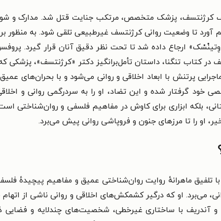
امبر سال ۱۹۰۰، آنتون ایگناتیف کرژنتسف، پزشک متخصص، مرتکب جنایت قتل شد. مد
اهم آورد تا وضعیت روانی کرژنتسف غیرطبیعی تلقی شود. به منظور 
اوِتینْسْک» ارجاع داده شد تا تحت نظر دقیق آنان قرار گیرد. پروفس
 در کتاب تنگنا، داستان تأمل‌برانگیز دکتر «کرژنتسف»، پزشکی ک
جرایی پرتنش با ابعاد اخلاقی و روانی می‌شود و با بحران‌های عمیق
ود گرفتار شده و این تضاد، او را به سردرگمی روانی و اخلاقی 
ستانی، بلکه ابزاری برای کاوش در مفاهیم فلسفی و روان‌شناختی ا
یر، او را تا مرزهای جنون و فروپاشی روانی پیش می‌برد.
؟
لفیق ماهرانهٔ روایت روان‌شناختی عمیق و مفاهیم پیچیدهٔ فلسفی، 
، می‌برد. او که درگیر کشمکش‌های اخلاقی و روانی ناشی از اتها
د و آندریف با ساختاری غیرخطی، شخصیت‌های چندلایه و فضایی 