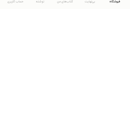
فروشگاه
بی‌نهایت
کتاب‌های من
نوشته
حساب کاربری
دانلود اپلیکیشن طاقچه
... موارد دیگر
مشاهدهٔ دیگر نسخه‌های طاقچه