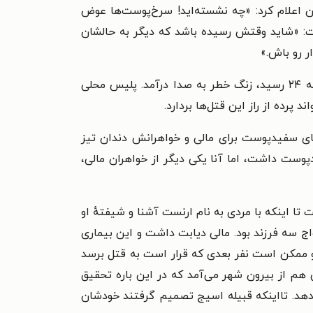
وان اعلام کرد: «چه نشسته‌اید! سرخ‌پوست‌ها عوض
وشت: «شاید وقتش رسیده باشد که دیگر به حالشان
ر رو باش.»
تا اینکه اوایل قرن بیستم قتل‌های مشکوکی اتفاق افتاد و اعضای قبیله یکی یکی کشته شدند. وقتی تعداد قتل‌ها به ۲۴ رسید، زنگ خطر به صدا درآمد. پلیس محلی
پرده از راز این قتل‌ها بردارد.
دهای سفیدپوست برای مالی و خواهرانش دندان تیز
ست داشت، اما آنا یکی دیگر از خواهران مالی،
ا اینکه با مردی به نام ارنست آشنا و شیفتهٔ او
اج سه فرزند بود. مالی دیابت داشت و این بیماری
و ممکن است نفر بعدی که قرار است به قتل برسد
 هم از بیرون شهر می‌آمد که در این باره تحقیق
 ندهد. تااینکه قبیله اسیج تصمیم گرفتند خودشان