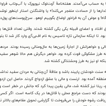
 به حساب می‌آمدند. هفته‌نامهٔ آوت‌لوک نیویورک با آب‌وتاب فرا
نکدارها را از حسادت منفجر می‌کند!» یا واشنگتن استار اینطور ن
ه! و عوض آن به فراخور اوضاع بگوییم اوهو... سرخ‌پوست‌های پول‌دا
 اینکه سازمانی تازه تاسیس به نام اف‌بی‌آی وارد کار شد تا بتواند 
لی و خواهرانش از اجارهٔ زمین‌ها به مال‌ومنالی رسیده بودند. مر
به طرز مشکوکی فوت کرده بود. خواهر دیگرش هم حالا شوهر سفیدپو
اینکه او نیز به طرز وحشتناکی کشته شد.
نت خودشان پایبند باشد و علاقهٔ آن‌چنانی به مردان سفید نداشت ت
منطقه آمده بود. ارنست و مالی با عشق ازدواج کردند. حاصل این ازدو
او، ریتا نیز کشته شد، مالی یقین پیدا کرد که جانش در خطر است 
ه بودند که دست مراجع محلی با قاتل‌ها در یک کاسه است. اگر کسی
دریافت رشوه خودش را می‌فروخت تا گزارشی تحویل مقام‌های بالاتر