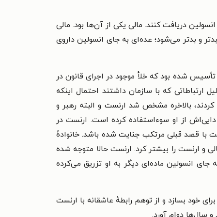
نسولین دریافت کنند. مالی یکی از آن‌ها بود. مالی
تر و بدتر می‌شود؛ عده‌ای به جای انسولین داروی
ن خصوصی وارد می‌شوند. کارآگاه‌هایی از ادارهٔ تحقیقات که سال ۱۹۰۸ به این امید تأسیس شده بود که خلأ موجود در اجرای قانون در
لیل ارتباطاتی که با سازمان داشتند احتمال اینکه
ا کردند، بالاخره مشخص شد ارنست و البته رهبر و
 دایی‌اش از او سوءاستفاده کرده است. ارنست در
ست با قصد قبلی مرتکب جنایت شده باشد. خانوادهٔ
الی و ارنست را بیشتر کرد. ارنست حالا متوجه شده
جای انسولین ماده‌ای دیگر به او تزریق می‌کرده
ای خود بسازد و از توهم رابطهٔ عاشقانه با ارنست
 سال‌ها دوام آورد.