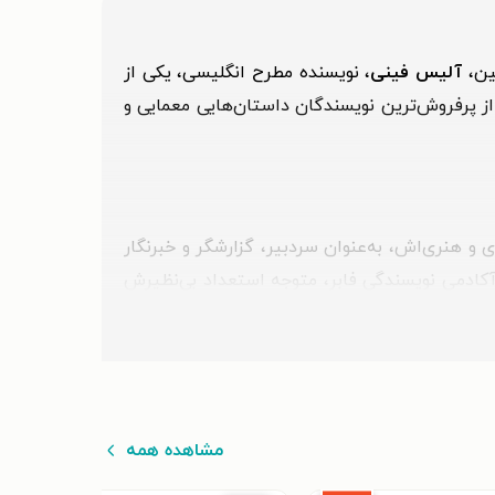
بین،
آلیس فینی
، نویسنده مطرح انگلیسی، یکی از
از پرفروش‌ترین نویسندگان داستان‌هایی معمایی و
طه‌ی نبوغ رسانه‌ای و هنری‌اش، به‌عنوان سردبیر، گزارشگر و خبرنگار
 مختلف بی‌بی‌سی مشغول به فعالیت بود و در ۳۰سالگی با ثبت‌نام در آکادمی نویسندگی فابر، متوجه استعداد بی‌نظیرش
رمورد این نویسنده، آن است که تا پیش از انتشار
ر حال حاضر، در یک خانه ویلایی قدیمی در لندن،
ذاب طراحی شده است. از ویژگی‌های خاص سبک او
مشاهده همه
خاطب بسیار موفق عمل می‌کند. قدرت بی‌نظیر او،