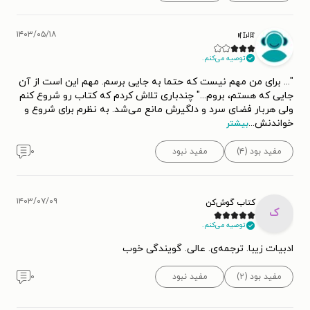
۱۴۰۳/۰۵/۱۸
ꎭꀤꈤꍏ
توصیه می‌کنم.
"... برای من مهم نیست که حتما به جایی برسم. مهم این است از آن
جایی که هستم، بروم..." چندباری تلاش کردم که کتاب رو شروع کنم
ولی هربار فضای سرد و دلگیرش مانع می‌شد. به نظرم برای شروع و
خواندنش
...
بیشتر
مفید بود (۴)
مفید نبود
۰
۱۴۰۳/۰۷/۰۹
کتاب گوش‌کن
ک
توصیه می‌کنم.
ادبیات زیبا. ترجمه‌ی. عالی. گویندگی خوب
مفید بود (۲)
مفید نبود
۰