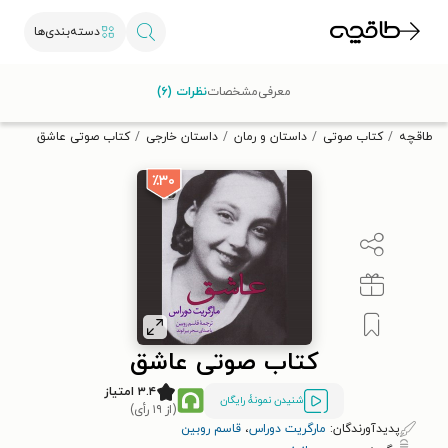
دسته‌بندی‌ها
با کد تخفیف OFF30 اولین کتاب الکترونیکی یا صوتی‌ات را با ۳۰٪
معرفی
مشخصات
نظرات (۶)
تخفیف از طاقچه دریافت کن.
طاقچه
کتاب صوتی
داستان و رمان
داستان خارجی
کتاب صوتی عاشق
٪۳۰
کتاب صوتی عاشق
۳.۴ امتیاز
شنیدن نمونۀ رایگان
(از ۱۹ رأی)
پدیدآورندگان:
مارگریت دوراس
،
قاسم روبین