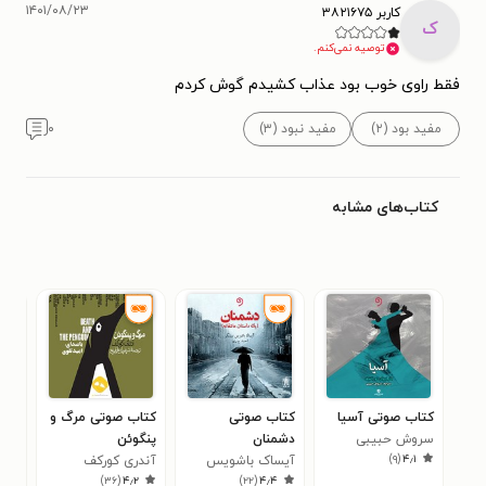
۱۴۰۱/۰۸/۲۳
کاربر ۳۸۲۱۶۷۵
ک
توصیه نمی‌کنم.
فقط راوی خوب بود عذاب کشیدم گوش کردم
مفید بود (۲)
مفید نبود (۳)
۰
کتاب‌های مشابه
کتاب صوتی آسیا
کتاب صوتی
کتاب صوتی مرگ و
کتا
سروش حبیبی
دشمنان
پنگوئن
آرام
)
۹
(
۴٫۱
آیساک باشویس
آندری کورکف
سیم
۶
)
۳۶
(
۴٫۲
)
۲۲
(
۴٫۴
سینگر