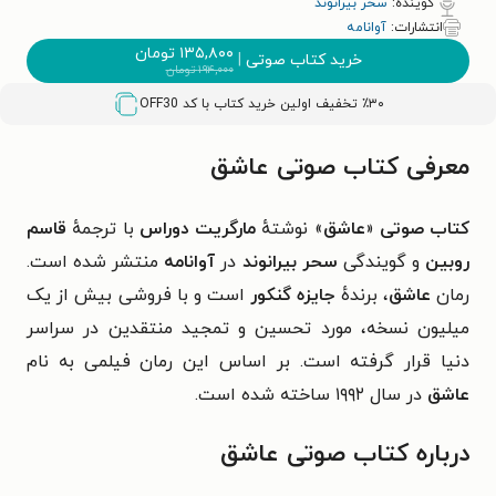
گوینده:
سحر بیرانوند
انتشارات:
آوانامه
۱۳۵,۸۰۰
تومان
خرید کتاب صوتی
|
۱۹۴,۰۰۰
تومان
٪۳۰ تخفیف اولین خرید کتاب با کد
OFF30
معرفی کتاب صوتی عاشق
کتاب صوتی
«
عاشق
» نوشتهٔ
مارگریت دوراس
با ترجمهٔ
قاسم
روبین
و گویندگی
سحر بیرانوند
در
آوانامه
منتشر شده است.
رمان
عاشق
، برندهٔ
جایزه گنکور
است و با فروشی بیش از یک
میلیون نسخه، مورد تحسین و تمجید منتقدین در سراسر
دنیا قرار گرفته است. بر اساس این رمان فیلمی به نام
عاشق
در سال ۱۹۹۲ ساخته شده است.
درباره کتاب صوتی عاشق