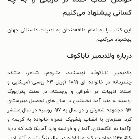
کسانی پیشنهاد می‌کنیم
این کتاب را به تمام علاقه‌مندان به ادبیات داستانی جهان
پیشنهاد می‌کنیم
درباره ولادیمیر ناباکوف
ولادیمیـر نـاباکوف، نویسنـده، متـرجم، شـاعر، منتـقد
چنـدزبـانه در خانواده ای ۱۸۹۹ آوریل ۲۳ روسی-آمریکایی و
استاد ادبیات در اشرافی و برجسته، در سنت پترزبورگ
روسیه به دنیا آمد. نخستین در سال های تحصیل دبیرستان
۱۹۱۶ مجموعه شعرش را در سال به ۱۹۱۷ روسیه در سال ِمنتشر
کرد. همزمان با انقلاب بلشویک همراه خانواده به کریمه و
ازآنجا به انگلستان، آلمان و فرانسه وارد آمریکا شد که دوره
خلق ۱۹۴۰ مهاجرت کرد و بالاخره در سال بزرگ ترین آثار ادبی