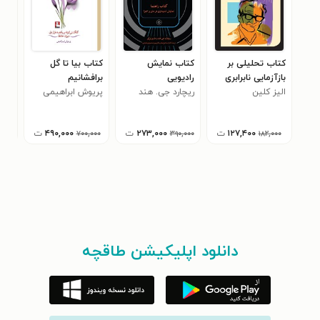
کتاب تحلیلی بر
کتاب نمایش
کتاب بیا تا گل
کتا
بازآزمایی نابرابری
رادیویی
برافشانیم
ها 
الیز کلین
آمارتیا سن
ریچارد جی. هند
پریوش ابراهیمی
بهنا
نمی
۰
اور
۱۲۷,۴۰۰
ت
۲۷۳,۰۰۰
ت
۴۹۰,۰۰۰
ت
۰۰۰
۷۰۰,۰۰۰
۳۹۰,۰۰۰
۱۸۲,۰۰۰
دانلود اپلیکیشن طاقچه