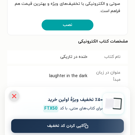
صوتی و الکترونیکی با تخفیف‌های ویژه و بهترین قیمت هم
فراهم است.
نصب
مشخصات کتاب الکترونیکی
نام کتاب
خنده در تاریکی
عنوان در زبان
laughter in the dark
مبدأ
موضوع
رمان
،
داستان خارجی
٪۵۰ تخفیف ویژۀ اولین خرید
برای کتاب‌های متنی، با کد
FTX50
نویسنده
ولادیمیر ناباکوف
،
مهدی سجودی مقدم
کپی کردن کد تخفیف
انتشارات
انتشارات مهراندیش