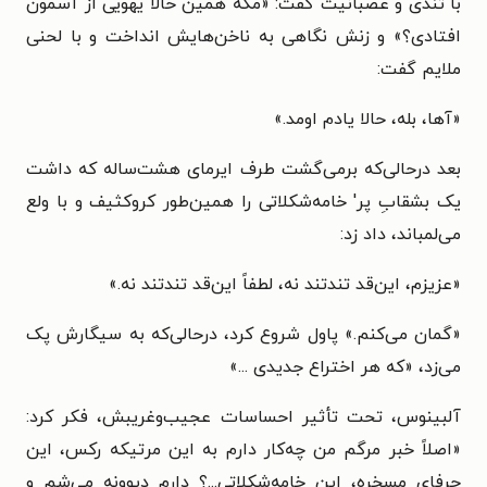
با تندی و عصبانیت گفت: «مگه همین حالا یهویی از آسمون
افتادی؟» و زنش نگاهی به ناخن‌هایش انداخت و با لحنی
ملایم گفت:
«آها، بله، حالا یادم اومد.»
بعد درحالی‌که برمی‌گشت طرف ایرمای هشت‌ساله که داشت
یک بشقابِ پر' خامه‌شکلاتی را همین‌طور کروکثیف و با ولع
می‌لمباند، داد زد:
«عزیزم، این‌قد تندتند نه، لطفاً این‌قد تندتند نه.»
«گمان می‌کنم.» پاول شروع کرد، درحالی‌که به سیگارش پک
می‌زد، «که هر اختراع جدیدی ...»
آلبینوس، تحت تأثیر احساسات عجیب‌وغریبش، فکر کرد:
«اصلاً خبر مرگم من چه‌کار دارم به این مرتیکه رکس، این
حرفای مسخره، این خامه‌شکلاتی...؟ دارم دیوونه می‌شم و