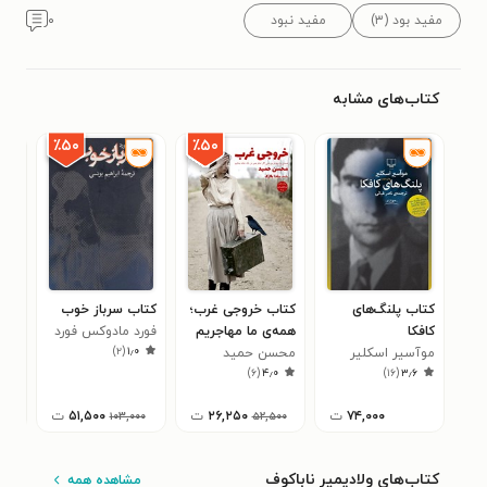
مفید بود (۳)
مفید نبود
۰
کتاب‌های مشابه
٪۵۰
٪۵۰
کتاب پلنگ‌های
کتاب خروجی غرب؛
کتاب سرباز خوب
کتا
کافکا
همه‌ی ما مهاجریم
فورد مادوکس فورد
چور
)
۲
(
۱٫۰
موآسیر اسکلیر
محسن حمید
حتی اگر تمام عمر
ولا
۰
)
۶
(
۴٫۰
)
۱۶
(
۳٫۶
در یک خانه بمانیم
۷۴,۰۰۰
ت
۲۶,۲۵۰
ت
۵۱,۵۰۰
ت
۱۰۳,۰۰۰
۵۲,۵۰۰
کتاب‌های ولادیمیر ناباکوف
مشاهده همه