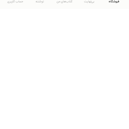
فروشگاه
بی‌نهایت
کتاب‌های من
نوشته
حساب کاربری
دانلود اپلیکیشن طاقچه
... موارد دیگر
مشاهدهٔ دیگر نسخه‌های طاقچه