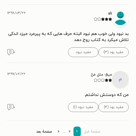
۱۳۹۸/۰۴/۲۲
ali
بد نبود ولی خوب هم نبود البته حرف هایی که به پیرمرد میزد اندکی
تلاش میکرد به کتاب روح دهد
مفید بود (۳)
مفید نبود
۰
۱۳۹۷/۰۲/۲۲
میمْ؛ مثلِ مَنْ
م
من که دوستش نداشتم.
مفید بود (۴)
مفید نبود (۱)
۰
۱
صفحۀ قبل
۲
...
۶
صفحۀ بعد