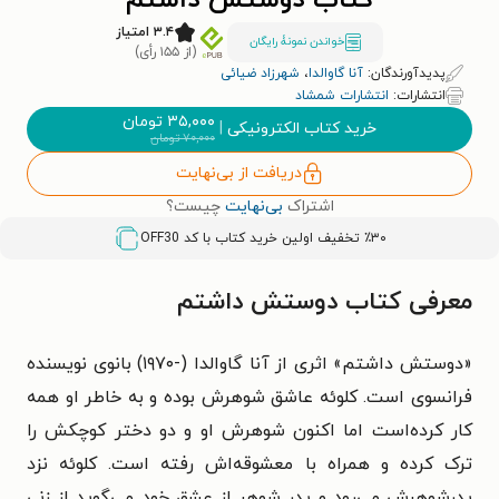
کتاب دوستش داشتم
۳.۴ امتیاز
خواندن نمونۀ رایگان
(از ۱۵۵ رأی)
پدیدآورندگان:
آنا گاوالدا
،
شهرزاد ضیائی
انتشارات:
انتشارات شمشاد
۳۵,۰۰۰
تومان
خرید کتاب الکترونیکی
|
۷۰,۰۰۰
تومان
دریافت از بی‌نهایت
اشتراک
بی‌نهایت
چیست؟
٪۳۰ تخفیف اولین خرید کتاب با کد
OFF30
معرفی کتاب دوستش داشتم
«دوستش داشتم» اثری از آنا گاوالدا (-۱۹۷۰) بانوی نویسنده
فرانسوی است. کلوئه عاشق شوهرش بوده و به خاطر او همه
کار کرده‌است اما اکنون شوهرش او و دو دختر کوچکش را
ترک کرده و همراه با معشوقه‌اش رفته است. کلوئه نزد
پدرشوهرش می‌رود و پدر شوهر از عشق خود می‌گوید از زنی