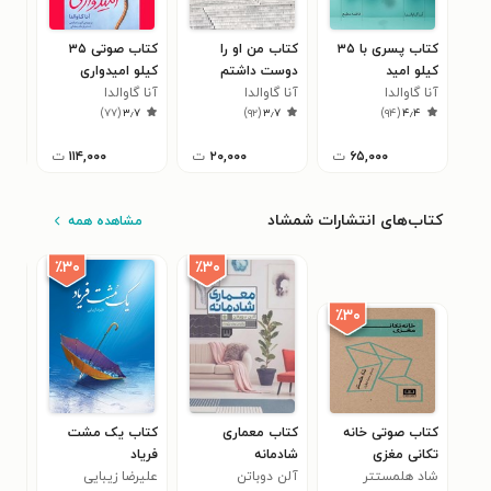
کتاب پسری با ۳۵
کتاب من او را
کتاب صوتی ۳۵
کتا
کیلو امید
دوست داشتم
کیلو امیدواری
کسی
آنا گاوالدا
آنا گاوالدا
آنا گاوالدا
باش
آنا 
۲
)
۷۷
(
۳٫۷
)
۹۲
(
۳٫۷
)
۹۴
(
۴٫۴
۶۵,۰۰۰
ت
۲۰,۰۰۰
ت
۱۱۴,۰۰۰
ت
کتاب‌های انتشارات شمشاد
مشاهده همه
٪۳۰
٪۳۰
٪۳۰
کتاب صوتی خانه
کتاب معماری
کتاب یک مشت
کتا
تکانی مغزی
شادمانه
فریاد
آسا
شاد هلمستتر
آلن دوباتن
علیرضا زیبایی
نیک