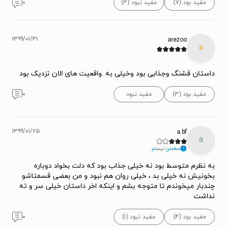
مفید بود (۷)
مفید نبود (۳)
۰
۱۳۹۹/۰۱/۳۱
arezoo
a
داستان قشنگ وجذابی بود وخیلی به .واقعیت های الان نزدیک بود
مفید بود (۳)
مفید نبود
۰
۱۳۹۹/۰۱/۲۵
a.bf
a
مطمئن نیستم.
به نظرم متوسط بود نه خیلی جذاب بود که دلت بخواد دوباره
بخونیش نه خیلی بد ، خیلی روان هم نبود و من بعضی قسمتاشو
چندبار میخوندم تا متوجه بشم و اینکه اخر داستان خیلی سر و ته
نداشت
مفید بود (۴)
مفید نبود (۱)
۰