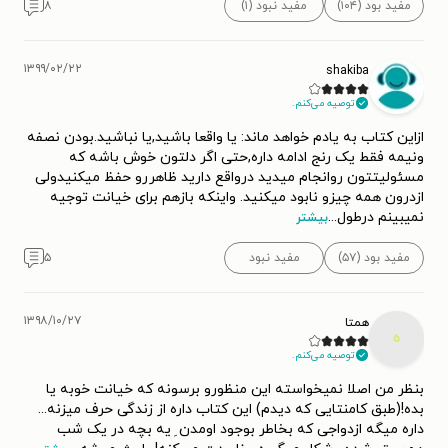
می‌کنند و احساسات آن‌ها با جزئیاتی ظریف روایت می‌شود. زبان
مفید بود (۱۰۴)
مفید نبود (۱)
۸
گاوالدا شفاف، صریح و روان است و در داستان‌هایش از ارجاعات
پیچیده فلسفی با تاریخی استفاده نمی‌کند.
۱۳۹۹/۰۲/۲۲
shakiba
توصیه می‌کنم.
شهرت گاوالدا از انتشار داستان‌های کوتاه او آغاز شد و در ادامه
ازاین کتاب به یادم خواهد ماند: یا واقعا باشید,یا نباشید.بودن نصفه
رمان‌ها و داستان‌های کوتاه دیگری هم نوشت.
ونیمه فقط یک رنج ادامه داره,حتی اگر دلتون خوش باشه که
مسئولیتتون روانجام میدید درواقع دارید ظاهررو حفظ میکنیدولی
ازدرون همه چیزو نابود میکنید. واینکه بازهم برای خیانت توجیه
مجموعه داستان
شاید کسی جایی منتظرم باشد
اولین اثر آنا
نمیبینم درطول
...
بیشتر
گاوالدا است که با تیراژ و فروش بالا او را به یک نویسنده مشهور
مفید بود (۵۷)
مفید نبود
۵
فرانسوی بدل کرد. این کتاب از اولین چاپ خود، یعنی سال ۱۹۹۹،
تا سال ۲۰۰۳ -که در آمریکای شمالی به انگلیسی منتشر شود-
بیست هزار بار چاپ شد. شالوده اصلی هر دوازده داستان این
۱۳۹۸/۱۰/۲۷
همتا
ه
مجموعه، عشق و نیاز آدم‌ها به دوست داشتن و دوست داشته
توصیه می‌کنم.
شدن است. همه‌ی داستان‌ها در فرانسه رخ می‌دهند و گاوالدا
بنظر من اصلا نمیخواسته این منظورو برسونه که خیانت خوبه یا
برای خلق آن‌ها بارها به تحقیق، مطالعه و معاشرت نزدیک با
بده!(طبق کامنتایی که دیدم) این کتاب داره از زندگی حرف میزنه...
داره میگه ازدواجی که بخاطر بوجود اومدن ِ یه بچه در یک شب
آدم‌ها پرداخت. این مجموعه داستان در سال ۲۰۰۰ برنده جایزه