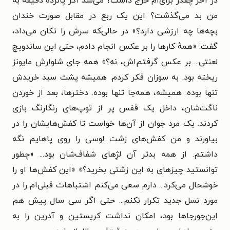
در آخر چقدر برای‌ام خرج داشت؟ می‌شد اگر پانزده دقیقه به
من بد می‌گذشت؟ این یک ربع در مقابل صورت خندان
بچه‌ها چه ارزشی دارد؟» در حالی‌که سرش را تکان می‌داد،
گفت: «همهٔ کارها را بر عکس انجام دادم، حتی این ساندویچ
لعنتی... بر عکس گرفتم‌اش، نه؟» همه جای شلوارش مایونز
ریخته بود. به سوزان فکر کردم. همیشه پشت سبد خریدش
تنها بوده. همیشه، همه‌جا تنها بوده. دخترها، بعد از خوردن
ناگت‌شان، داخل یک قفس پر از توپ‌های رنگارنگ بازی
کردند. یک مرد جوان از آن‌ها خواست تا کفش‌هایشان را در
بیاورند و من کفش‌های زشت لوسی را روی پاهایم نگه
داشتم. از همه بدتر آن لژِهای شفاف‌شان بود... «چطور
توانستید چیزهای به این زشتی بخرید؟» «این کفش‌ها او را
خوشحال می‌کرد... دارم سعی می‌کنم اشتباهات قبلی‌ام را در
مورد نسل جدید تکرار نکنم... حتی اگر سی سال پیش هم
این‌جورجاها بود، امکان نداشت کریستین و آدرین را به