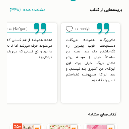
مشاهده همه
(۳۴۸)
بریده‌هایی از کتاب
۱۰۰
(:Ne´gar:)
۱۱۷
haniyh
مادربزرگ‌ام همیشه می‌گفت
«همه همیشه از غم کسانی که ترک
دست‌پخت خوب بهترین راه
می‌شوند حرف می‌زنند اما تا به حال
نگه‌داشتن یک مرد است. من
به درد و رنج کسانی که می‌روند، فکر
مطمئناً خیلی از مرحله پرتم
کرده‌ای؟»
مامان بزرگ، خیلی پرت. اول
این‌که، من آشپزی بلد نیستم، و
بعد این‌که هیچ‌وقت نخواستم
کسی را نگه دارم.
کتاب‌های مشابه
٪۵۰