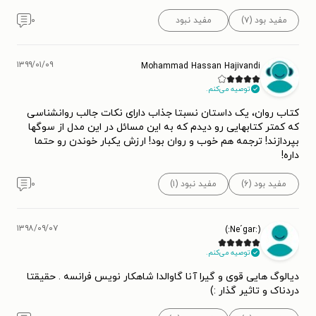
آخرین کتاب آنا گاوالدا مجموعه داستانی است با نام اعتراف
می‌کنم، که در سال ۲۰۱۷ منتشر شد. او سابقه‌ی همکاری با مجله
مفید بود (۷)
مفید نبود
۰
Elle را دارد؛ این مجله نخستین بار در سال ۱۹۴۵، درست یک سال
بعد از گرفتن حق رای توسط زنان فرانسه و بعد از جنگ جهانی
۱۳۹۹/۰۱/۰۹
Mohammad Hassan Hajivandi
دوم، منتشر شد. این مجله مد به صورت بین‌المللی و با ترجمه به
توصیه می‌کنم.
۲۹ زبان مختلف در دنیا منتشر می‌شود.
کتاب روان، یک داستان نسبتا جذاب دارای نکات جالب روانشناسی‌
که کمتر کتابهایی رو دیدم که به این مسائل در این مدل از سوگها
بپردازند! ترجمه هم خوب و روان بود! ارزش یکبار خوندن رو حتما
داره!
مفید بود (۶)
مفید نبود (۱)
۰
۱۳۹۸/۰۹/۰۷
(:Ne´gar:)
توصیه می‌کنم.
دیالوگ هایی قوی و گیرا آنا گاوالدا شاهکار نویس فرانسه . حقیقتا
دردناک و تاثیر گذار :)