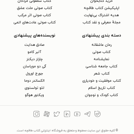
خرید کتابخوان
کتاب سمفونی مردگان
اپلیکیشن کتاب طاقچه
کتاب صوتی ملت عشق
هدیه اشتراک بی‌نهایت
کتاب صوتی اثر مرکب
مجلهٔ معرفی و نقد کتاب
کتاب صوتی عادت‌های اتمی
دسته بندی پیشنهادی
نویسنده‌های پیشنهادی
رمان عاشقانه
صادق هدایت
کتاب‌ صوتی
آلبر کامو
نمایشنامه
چارلز دیکنز
کتاب جامعه شناسی
گی دو موپاسان
کتاب شعر
جورج اورول
کتاب موفقیت و خودیاری
الکساندر دوما
کتاب تاریخ اسلام
لئو تولستوی
کتاب کودک و نوجوان
ویکتور هوگو
© کلیه حقوق این سایت محفوظ و متعلق به فروشگاه اینترنتی کتاب طاقچه است.