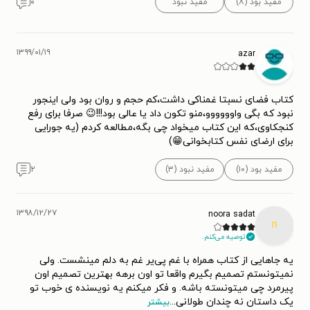
مفید بود (۸)
مفید نبود
۰
ضیایی منتشر کرد.
رمان تسلی خاطر با فروش بیش از نیم میلیون نسخه و ترجمه به
۱۳۹۹/۰۱/۱۹
azar
۳۰ زبان مختلف، پرفروش‌ترین رمان فرانسوی در سال ۲۰۰۸ شد.
نام فرانسوی این رمان همانی است که بازیکنان بازی بولس از آن
کتاب فضای نسبتا غمناکی داشت،کم حجم و روان بود ولی اینجور
برای نامیدن بازی پلی آف میان بازندگان استفاده می‌کنند؛ La
نبود که بگی واوووووو،منو تکون داد یا عالی بود!!!😉 صرفا برای رفع
کنجکاوی،که این کتاب میخواد چی بگه،مطالعه کردم (یه جورایی
Consolante .
برای ارضای نفس کتابخوانی😁)
مفید بود (۱۰)
مفید نبود (۳)
۲
گریز دلپذیر
رمانی دیگر از آنا گاوالدا است که در سال ۲۰۱۰ منتشر
شد. داستان حول روابط چهار خواهر و برادر می‌گردد و همچون
داستان‌های دیگر گاوالدا روایتی گفتگومحور محسوب می‌شود. این
۱۳۹۸/۱۲/۲۷
noora sadat
n
رمان به زبان‌های زیادی در دنیا ترجمه شده است. در ایران هم
توصیه می‌کنم.
چندین بار توسط مترجمان و ناشران مختلف، ترجمه و چاپ شده
یه جاهایی از کتاب همراه با غم پی‌یر غم به دلم مینشست. ولی
است.
نمیتونستم تصمیم بگیرم واقعا تو اون برهه بهترین تصمیم اون
پیرمرد چی میتونسته باشه. و فکر میکنم یه نویسنده ی خوب تو
یک داستان نه چندان طولانی
...
بیشتر