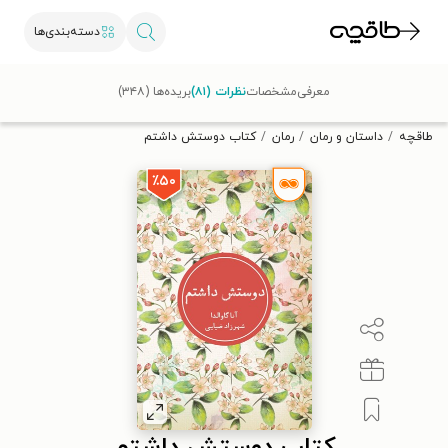
دسته‌بندی‌ها
با کد تخفیف OFF30 اولین کتاب الکترونیکی یا صوتی‌ات را با ۳۰٪
معرفی
مشخصات
نظرات (۸۱)
بریده‌ها (۳۴۸)
تخفیف از طاقچه دریافت کن.
طاقچه
داستان و رمان
رمان
کتاب دوستش داشتم
٪۵۰