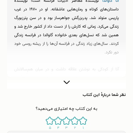
آنا گاوالدا
نویسنده معاصر ادبیات فرانسه است؛ نویسنده
داستان‌های کوتاه و رمان‌هایی عاشقانه. او در ۱۹۷۰ در غرب
پاریس متولد شد. پدربزرگش جواهرساز بود و در سن پترزبورگ
زندگی می‌کرد. زمانی که کارش را از دست داد از کشور خارج شد و
همین شد که نسل‌های بعدی خانواده گاوالدا در فرانسه زندگی
کردند. سال‌های زیاد زندگی در فرانسه آن‌ها را از ریشه روسی خود
دور نکرد.
آنا از کودکی به نوشتن علاقه داشت و در میان هم‌سالانش
انشاهای او همیشه بی‌نظیر خوانده می‌شد. او در چهارده‌سالگی و
پس از جدایی پدر و مادرش به یک مدرسه شبانه‌روزی فرستاده شد
و در تمام این دوران علاقه او به نوشتن همچنان ادامه داشت.
نظر شما دربارهٔ این کتاب
هفده‌ساله بود که در یک مسابقه نویسندگی شرکت می‌کند و برنده
به این کتاب چه امتیازی می‌دهید؟
هم می‌شود؛ مسابقه نوشتن بهترین پیام عاشقانه. این تنها
مسابقه نویسندگی نبود که آنا گاوالدا به دنبال شرکت کردن و برنده
۵
۴
۳
۲
۱
شدن در آن باشد. نتیجه این استمرار در نوشتن و بازخورد گرفتن،