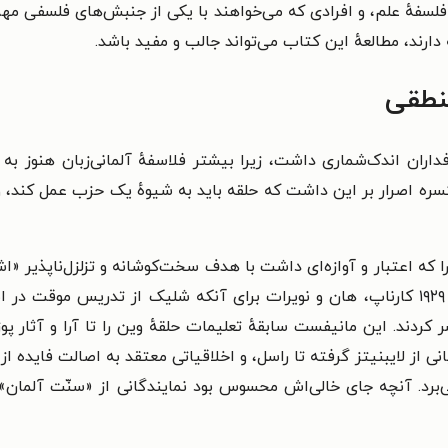
ه فلسفهٔ علم، و افرادی که می‌خواهند با یکی از جنبش‌های فلسفی
ارند، مطالعهٔ این کتاب می‌تواند جالب و مفید باشد.
نطقی
فداران اندک‌شماری داشت، زیرا بیشتر فلاسفهٔ آلمانی‌زبان هنوز به
سره اصرار بر این داشت که حلقه باید به شیوهٔ یک حزب عمل کند، و
 ۱۹۲۸ انجمن ارنست ماخ را که اعتبار و آوازه‌ای داشت با هدف سخت‌کوشانه و تزلز
برای اصالت تجربهٔ نوین» بازگشایی کردند. در سال ۱۹۲۹ کارناپ، هان و نویرات برای آنکه شلی
کردند. این مانیفست سابقهٔ تعلیمات حلقهٔ وین را تا آرا و آثار
ی از لایبنیتز گرفته تا راسل، و اخلاقیاتی معتقد به اصالت فایده ا
‌برد. آنچه جای خالی‌اش محسوس بود نمایندگانی از «سنّت آلمان» 