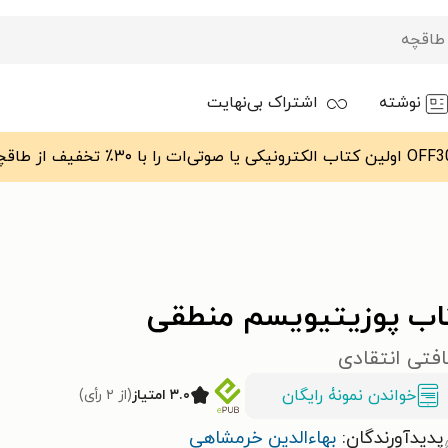
نوشته
اشتراک بی‌نهایت
اب پوزیتیویسم منطقی
فتی انتقادی
خواندن نمونۀ رایگان
۳.۰ امتیاز
(از ۲ رأی)
پدیدآورندگان:
بهاءالدین خرمشاهی