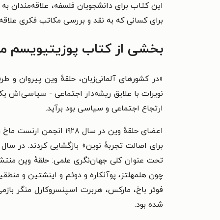
این کتاب برای دانشجویان فلسفه، علاقه‌مندان ب
برای کسانی که به نقد و بررسی مکاتب فکری علاقه د
بخشی از کتاب پوزیتیویسم م
«در کشورهای آلمانی‌زبان، حلقهٔ وین پیروان و طر
نویرات با علایق ریشه‌دار اجتماعی - سیاسی‌اش یک
ارتجاع اجتماعی و سیاسی بود برآید.
اعضای حلقهٔ وین در سال
تحت عنوان کلی جهان‌نگری علمی: حلقهٔ وین منتشر 
چون هلمهلتز، پوآنکاره و دوئم و اینشتین و منطقیان
فوئر باخ، مارکس، هربرت اسپنسروکارل منگر بازمی
شده بود.