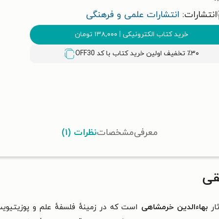
انتشارات:
انتشارات علمی و فرهنگی
خرید کتاب الکترونیکی
|
۱۳۸,۰۰۰
تومان
٪۳۰ تخفیف اولین خرید کتاب با کد
OFF30
معرفی
مشخصات
نظرات (۱)
قی
ثار
بهاءالدین خرمشاهی
است که در زمینهٔ فلسفهٔ علم و پوزیتیویس