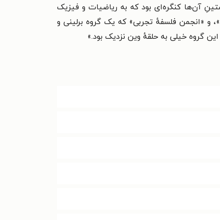
نِ آن‌ها کنگره‌ای بود که به ریاضیات و فیزیک
انجمن ارنست ماخ»، و «انجمن فلسفهٔ تجربی» که یک گروه برلینی و
ین گروه خیلی به حلقهٔ وین نزدیک بود.»