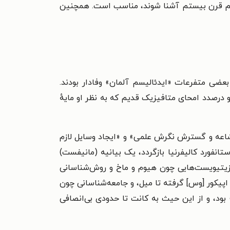
 مهم قرن بیستم آشنا شوند، مناسب است. همچنین
 بعضی متفرعات «ایدئالیسم آلمان» وفادار بودند.
 درصدد امحای متافیزیک قدیم که به نظر او مایهٔ
ل‌ناپذیر «اشاعه و گسترش نگرش علمی» و «ایجاد وسایل لازم
ک از تدریس موقت در استانفورد کالیفرنیا بازگردد، یک بیانیه (مانیفست)
 پوزیتیویست‌هایی چون هیوم و ماخ و روش‌شناسانی
ز اپیکور [وس] گرفته تا میل، و جامعه‌شناسانی چون
بود، و از این حیث به کانت تا حدودی بی‌انصافی