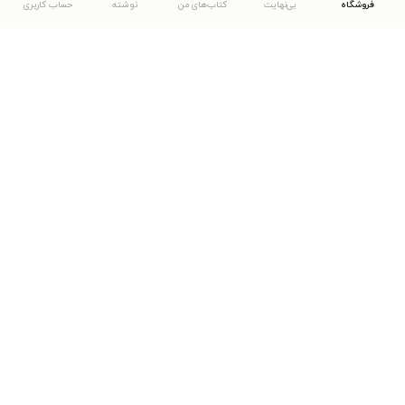
فروشگاه
بی‌نهایت
کتاب‌های من
نوشته
حساب کاربری
دانلود اپلیکیشن طاقچه
... موارد دیگر
مشاهدهٔ دیگر نسخه‌های طاقچه