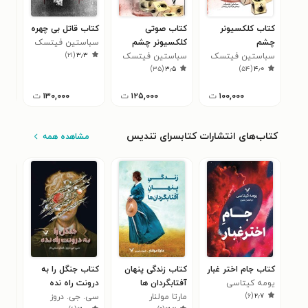
کتاب کلکسیونر
کتاب صوتی
کتاب قاتل بی چهره
کتا
چشم
کلکسیونر چشم
سباستین فیتسک
سبا
۶
)
۲۱
(
۳٫۳
سباستین فیتسک
سباستین فیتسک
)
۳۵
(
۳٫۵
)
۵۴
(
۴٫۰
۱۰۰,۰۰۰
ت
۱۲۵,۰۰۰
ت
۱۳۰,۰۰۰
ت
کتاب‌های انتشارات کتابسرای تندیس
مشاهده همه
کتاب جام اختر غبار
کتاب زندگی پنهان
کتاب جنگل را به
کتا
یومه کیتاسی
آفتابگردان ها
درونت راه نده
مار
۰
)
۶
(
۲٫۷
مارتا مولنار
سی. جی. دروز