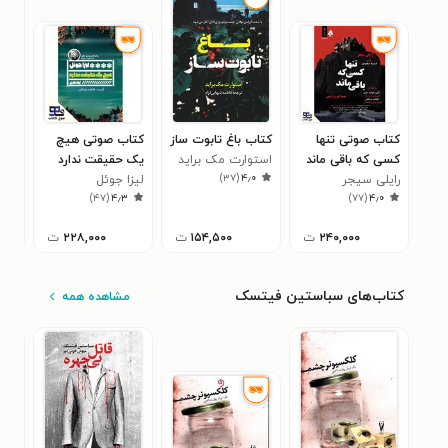
کتاب صوتی تنها
کتاب باغ تابوت ساز
کتاب صوتی هیچ
کتا
کسی که باقی ماند
استوارت مک براید
یک حقیقت ندارد
ریج
)
۳۷
(
۴٫۰
رایلی سیجر
لیزا جوئل
دار
۰
)
۴۷
(
۴٫۳
)
۷۷
(
۴٫۰
۲۴۰,۰۰۰
ت
۱۵۴,۵۰۰
ت
۲۲۸,۰۰۰
ت
کتاب‌های سباستین فیتسک
مشاهده همه