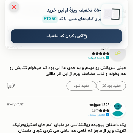
٪۵۰ تخفیف ویژۀ اولین خرید
پلات توییست این کتاب قراره هوش از سرتون بپرونه!👨🏻‍🦯به
شدت پیشنهادش میکنم🫶🏻
برای کتاب‌های متنی، با کد
FTX50
مفید بود (۵)
مفید نبود
۰
کپی کردن کد تخفیف
۱۴۰۲/۱۱/۰۴
شادی
ش
توصیه می‌کنم.
مینی سریالش رو دیدم و به حدی عاااالی بود که میخوام کتابش رو
هم بخونم و لذت مضاعف ببرم از این اثر عااالی
مفید بود (۵)
مفید نبود
۴
۱۴۰۳/۰۴/۱۶
mojgan1395
مطمئن نیستم.
یک داستان پیچیده روانشناسی در دنیای آدم های اسکیزوفرنیک.
تاریک و پر از ماجرا که گاهی هم قاطی می کردی کجای داستان