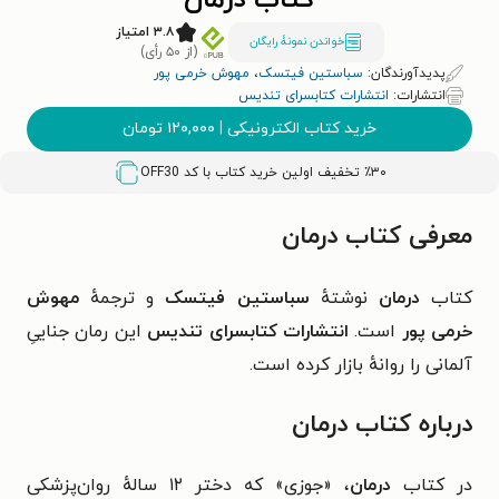
کتاب درمان
۳.۸ امتیاز
خواندن نمونۀ رایگان
(از ۵۰ رأی)
پدیدآورندگان:
سباستین فیتسک
،
مهوش خرمی پور
انتشارات:
انتشارات کتابسرای تندیس
خرید کتاب الکترونیکی
|
۱۲۰,۰۰۰
تومان
٪۳۰ تخفیف اولین خرید کتاب با کد
OFF30
معرفی کتاب درمان
کتاب
درمان
نوشتهٔ
سباستین فیتسک
و ترجمهٔ
مهوش
خرمی پور
است.
انتشارات کتابسرای تندیس
این رمان جناییِ
آلمانی را روانهٔ بازار کرده است.
درباره کتاب درمان
در کتاب
درمان
،
«جوزی» که دختر ۱۲ سالهٔ روان‌پزشکی