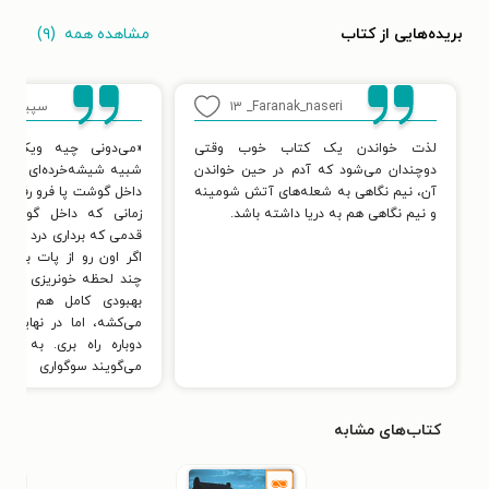
مشاهده همه
(۹)
بریده‌هایی از کتاب
Faranak_naseri_
۱۳
سپیده
۶
لذت خواندن یک کتاب خوب وقتی
«می‌دونی چیه ویکتور؟
دوچندان می‌شود که آدم در حین خواندن
شبیه شیشه‌خرده‌ای می‌م
آن، نیم نگاهی به شعله‌های آتش شومینه
داخل گوشت پا فرو رفته با
و نیم نگاهی هم به دریا داشته باشد.
زمانی که داخل گوشته 
قدمی که برداری درد می‌کش
اگر اون رو از پات بیرون 
چند لحظه خونریزی می‌کن
بهبودی کامل هم مدت
می‌کشه، اما در نهایت م
دوباره راه بری. به این 
می‌گویند سوگواری
کتاب‌های مشابه