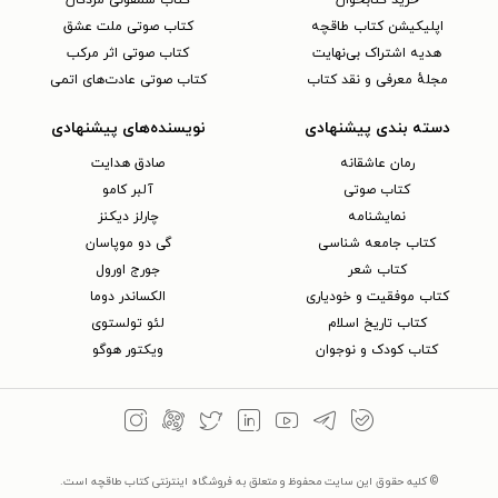
خرید کتابخوان
کتاب سمفونی مردگان
اپلیکیشن کتاب طاقچه
کتاب صوتی ملت عشق
هدیه اشتراک بی‌نهایت
کتاب صوتی اثر مرکب
مجلهٔ معرفی و نقد کتاب
کتاب صوتی عادت‌های اتمی
دسته بندی پیشنهادی
نویسنده‌های پیشنهادی
رمان عاشقانه
صادق هدایت
کتاب‌ صوتی
آلبر کامو
نمایشنامه
چارلز دیکنز
کتاب جامعه شناسی
گی دو موپاسان
کتاب شعر
جورج اورول
کتاب موفقیت و خودیاری
الکساندر دوما
کتاب تاریخ اسلام
لئو تولستوی
کتاب کودک و نوجوان
ویکتور هوگو
© کلیه حقوق این سایت محفوظ و متعلق به فروشگاه اینترنتی کتاب طاقچه است.