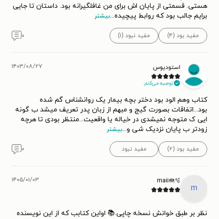
هستی. قسمتی از پایان اش برای من غافلگیرانه بود. داستان تا جایی
برایم جالب بود که روابط پیچیده
...
بیشتر
مفید بود (۴)
مفید نبود (۱)
۰
۱۴۰۳/۰۸/۲۷
استودیوس
توصیه می‌کنم.
کتاب وهم الود بود دختر بچه بیمار یک روانشناس گم شده
بود...اتفاقات بصورت گیج و مبهم از زبان پدر تعریف میشد ب گونه
ایی ک متوجه نمیشدی در خیاله یا واقعیت...منتظر بودی تا هرچه
زودتر ب پایان نزدیک شی و
...
بیشتر
مفید بود (۲)
مفید نبود
۰
۱۴۰۵/۰۱/۰۳
maii🪼🫧
m
نظر بر طبق خوانش نسخه چاپی.📚 اواین کتابب که از این نویسنده