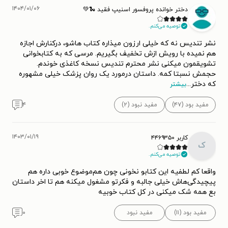
۱۴۰۴/۰۱/۰۶
دختر خوانده پروفسور اسنیپ فقید 🐍💚
توصیه می‌کنم.
نشر تندیس نه که خیلی ارزون میذاره کتاب هاشو، درکنارش اجازه
هم نمیده با رویش ازش تخفیف بگیریم. مرسی که به کتابخوانی
تشویقمون میکنی نشر محترم تندیس نسخه کاغذی خوندم.
حجمش نسبتا کمه. داستان درمورد یک روان پزشک‌ خیلی مشهوره
که دختر
...
بیشتر
مفید بود (۴۷)
مفید نبود (۲)
۴
۱۴۰۳/۰۱/۱۹
کاربر ۴۴۶۹۳۵۰
ک
توصیه می‌کنم.
واقعا کم لطفیه این کتابو نخونی چون هم‌موضوع خوبی داره هم
پیچیدگی‌هاش خیلی جالبه و فکرتو مشغول میکنه هم تا اخر داستان
بع همه شک میکنی در کل کتاب خوبیه
مفید بود (۱۱)
مفید نبود
۰