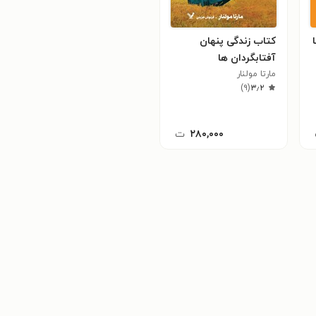
کتاب زندگی پنهان
آفتابگردان ها
مارتا مولنار
)
۹
(
۳٫۲
۲۸۰,۰۰۰
ت