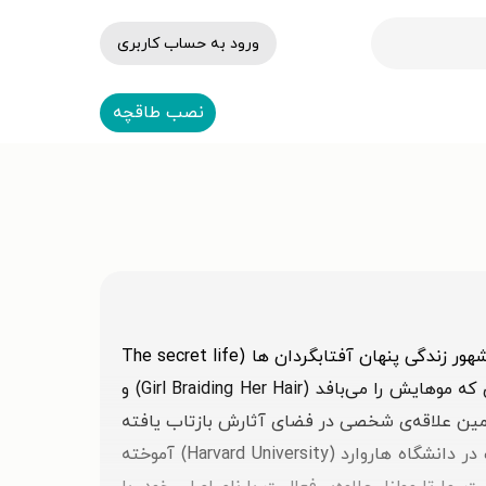
ورود به حساب کاربری
نصب طاقچه
مارتا مولنار (Marta Molnar) زاده‌ی سال ۱۹۷۱‏ میلادی و نویسنده‌ی پرفروش رمان‌هایی با محوریت زنان است. او با رمان مشهور زندگی پنهان آفتابگردان ها (The secret life
of sunflowers) به شهرت گسترده‌ای دست یافت؛ رمانی با دو داستان موازی. او همچنین نویسنده‌ی کتاب‌های دختری که موهایش را می‌بافد (Girl Braiding Her Hair) و
خودآموخته است و همین علاقه‌ی شخصی در فضای آثارش بازتاب یافته
است. او نویسندگی را به‌صورت آکادمیک در دانشگاه ستون هیل (Seton Hill University) و همچنین به‌طور کوتاه‌مدت در دانشگاه هاروارد (Harvard University) آموخته