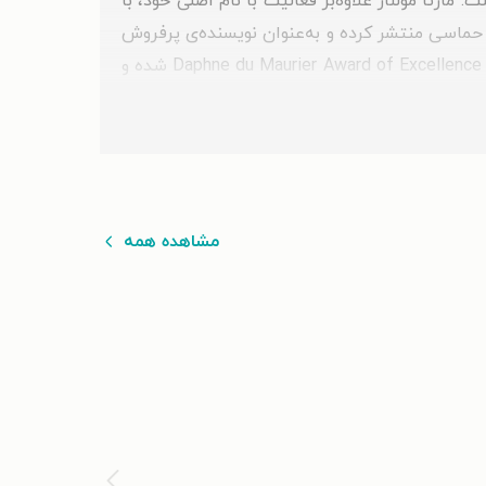
رتا مولنار علاوه‌بر فعالیت با نام اصلی خود، با
نام بیش از ۶۰ رمان در ژانرهای عاشقانه و فانتزی حماسی منتشر کرده و به‌عنوان نویسنده‌ی پرفروش
USA Today و New York Times معرفی شده است. او در مقام دانا مارتون موفق به دریافت جوایزی چون Rita Award و Daphne du Maurier Award of Excellence شده و
ه روایت داستان زنانِ الهام‌بخش، پیوند میان هنر و ادبیات و تمرکز بر
مارتا مولنار که بعضی از آثار خود را با نام مستعار دانا مارتون نوشته است، برنده‌ی جوایز معتبری همچون ریتا (Rita Award) و جایزه‌ی سرآمدی دفنی دو موریه شده و نیز
مشاهده همه