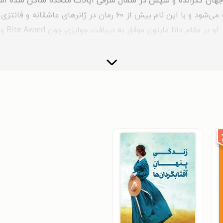
جهان گذرانده و سپس در شمال شرقی ایالات متحده ساکن شده است. ما
نام مستعار دانا مارتون (Dana Marton) نیز شناخته می‌شود و با این 
همچنین به مرحله‌ی یک‌چهارم نهایی BookLife Prize راه یافته است. علاقه‌ی این نویسنده ب
اخص مسیر حرفه‌ای او به شمار می‌رود.