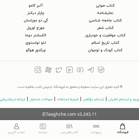
کتاب‌ صوتی
آلبر کامو
نمایشنامه
چارلز دیکنز
کتاب جامعه شناسی
گی دو موپاسان
کتاب شعر
جورج اورول
کتاب موفقیت و خودیاری
الکساندر دوما
کتاب تاریخ اسلام
لئو تولستوی
کتاب کودک و نوجوان
ویکتور هوگو
© کلیه حقوق این سایت محفوظ و متعلق به فروشگاه اینترنتی کتاب طاقچه است.
|
|
|
|
ورود و ثبت‌نام ناشران
ثبت‌نام مؤلفان
شرایط استفاده
سوالات متداول
ارتباط با پشتیبانی
©Taaghche.com
v
3.243.11
فروشگاه
بی‌نهایت
کتاب‌های من
نوشته
حساب کاربری