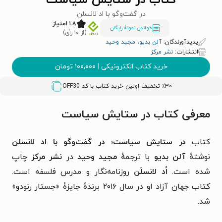
کتاب در ستایش سیاست
در گفت‌و‌گو با اد لانسلن
۱.۸ امتیاز
خواندن نمونۀ رایگان
(از ۱۰ رأی)
پدیدآورندگان:
آلن بدیو
،
مجید وحید
انتشارات:
نشر مرکز
خرید کتاب الکترونیکی
|
۱۰۰,۰۰۰
تومان
٪۳۰ تخفیف اولین خرید کتاب با کد
OFF30
معرفی کتاب در ستایش سیاست
کتاب
در ستایش سیاست؛ در گفت‌و‌گو با اد لانسلن
نوشتهٔ
آلن بدیو
با ترجمهٔ
مجید وحید
در
نشر مرکز
چاپ
شده است.
اُد لانسلَن
روزنامه‌نگار و مدرس فلسفه است.
کتاب جهان آزاد او در سال ۲۰۱۶ برنده‌ٔ جایزه‌ٔ «جستار رنودو»
شد.