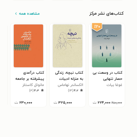
کتاب‌های نشر مرکز
مشاهده همه
٪۲۰
کتاب در وسعت بی
کتاب نیچه، زندگی
کتاب درآمدی
کتا
حصار تنهایی
به منزله ادبیات
پیشرفته بر جامعه
روز
غوغا بیات
الکساندر نهاماس
دیجیتال
مانوئل کاستلز
جاش
۴
)
۳
(
۴٫۳
)
۱۴
(
۴٫۲
۲۲۴,۰۰۰
ت
۳۲۵,۰۰۰
ت
۲۳۰,۰۰۰
ت
۲۸۰,۰۰۰