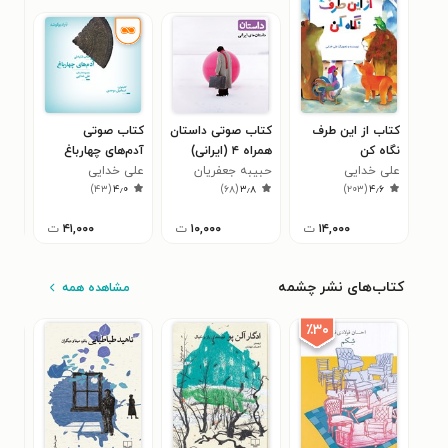
کتاب از این طرف
کتاب صوتی داستان
کتاب صوتی
کتا
نگاه کن
همراه ۴ (ایرانی)
آدم‌های چهارباغ
علی
۳
علی خدایی
حبیبه جعفریان
علی خدایی
)
۴۳
(
۴٫۰
)
۶۸
(
۳٫۸
)
۲۰۳
(
۴٫۶
۱۴,۰۰۰
ت
۱۰,۰۰۰
ت
۴۱,۰۰۰
ت
کتاب‌های نشر چشمه
مشاهده همه
٪۳۰