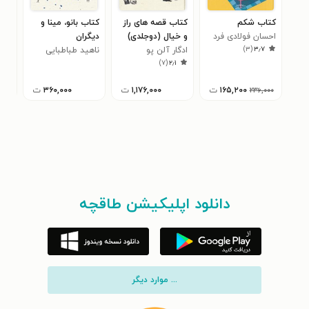
کتاب شکم
کتاب قصه های راز
کتاب بانو، مینا و
کتا
احسان فولادی فرد
و خیال (دوجلدی)
دیگران
مس
)
۳
(
۳٫۷
ادگار آلن پو
ناهید طباطبایی
مصط
۵
)
۷
(
۲٫۱
۱۶۵,۲۰۰
ت
۱,۱۷۶,۰۰۰
ت
۳۶۰,۰۰۰
ت
۲۳۶,۰۰۰
دانلود اپلیکیشن طاقچه
... موارد دیگر