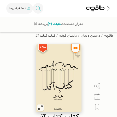
دسته‌بندی‌ها
با کد تخفیف OFF30 اولین کتاب الکترونیکی یا صوتی‌ات را با ۳۰٪
معرفی
مشخصات
نظرات (۴)
بریده‌ها (۱)
تخفیف از طاقچه دریافت کن.
طاقچه
داستان و رمان
داستان کوتاه
کتاب کتاب آذر
٪۵۰