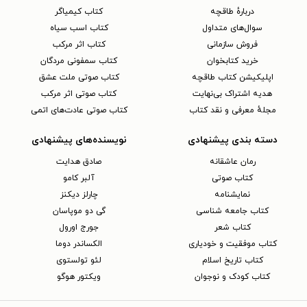
دربارهٔ طاقچه
کتاب کیمیاگر
سوال‌های متداول
کتاب اسب سیاه
فروش سازمانی
کتاب اثر مرکب
خرید کتابخوان
کتاب سمفونی مردگان
اپلیکیشن کتاب طاقچه
کتاب صوتی ملت عشق
هدیه اشتراک بی‌نهایت
کتاب صوتی اثر مرکب
مجلهٔ معرفی و نقد کتاب
کتاب صوتی عادت‌های اتمی
دسته بندی پیشنهادی
نویسنده‌های پیشنهادی
رمان عاشقانه
صادق هدایت
کتاب‌ صوتی
آلبر کامو
نمایشنامه
چارلز دیکنز
کتاب جامعه شناسی
گی دو موپاسان
کتاب شعر
جورج اورول
کتاب موفقیت و خودیاری
الکساندر دوما
کتاب تاریخ اسلام
لئو تولستوی
کتاب کودک و نوجوان
ویکتور هوگو