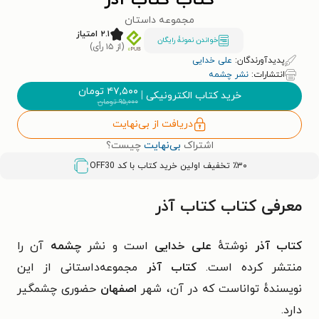
کتاب کتاب آذر
مجموعه داستان
۲.۱ امتیاز
خواندن نمونۀ رایگان
(از ۱۵ رأی)
پدیدآورندگان:
علی خدایی
انتشارات:
نشر چشمه
۴۷,۵۰۰
تومان
خرید کتاب الکترونیکی
|
۹۵,۰۰۰
تومان
دریافت از بی‌نهایت
اشتراک
بی‌نهایت
چیست؟
٪۳۰ تخفیف اولین خرید کتاب با کد
OFF30
معرفی کتاب کتاب آذر
کتاب آذر
نوشتهٔ
علی خدایی
است و نشر
چشمه
آن را
منتشر کرده است.
کتاب آذر
مجموعه‌داستانی از این
نویسندهٔ تواناست که در آن، شهر
اصفهان
حضوری چشمگیر
دارد.