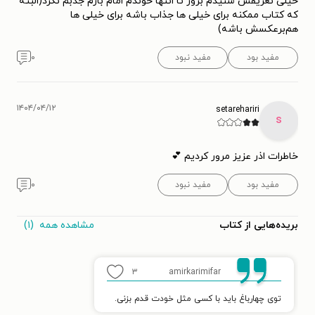
خیلی تعریفش شنیدم بزور تا انتها خوندم امام بازم جذبم نکرد(البته
که کتاب ممکنه برای خیلی ها جذاب باشه برای خیلی ها
هم‌برعکسش باشه)
مفید بود
مفید نبود
۰
۱۴۰۴/۰۴/۱۲
setarehariri
s
خاطرات اذر عزیز مرور کردیم 💕
مفید بود
مفید نبود
۰
مشاهده همه
(۱)
بریده‌هایی از کتاب
۳
amirkarimifar
توی چهارباغ باید با کسی مثل خودت قدم بزنی.