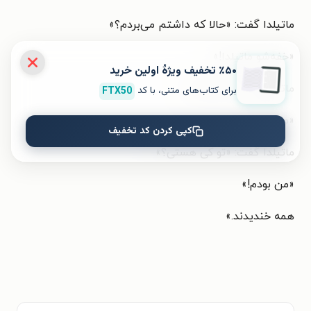
ماتیلدا گفت: «حالا که داشتم می‌بردم؟»
«خفه‌شو ماتیلدا!»
٪۵۰ تخفیف ویژۀ اولین خرید
ماتیلدا گفت: «کی بود؟»
برای کتاب‌های متنی، با کد
FTX50
«من بودم.»
کپی کردن کد تخفیف
ماتیلدا گفت: «تو کی هستی؟»
«من بودم!»
همه خندیدند.»