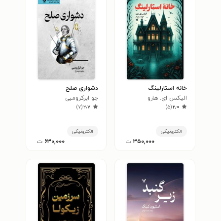
خانه استارلینگ
دشواری صلح
الیکس ای. هارو
جو ابرکرومبی
)
۷
(
۲٫۷
)
۵
(
۲٫۰
الکترونیکی
الکترونیکی
۳۵۰,۰۰۰
ت
۶۳۰,۰۰۰
ت