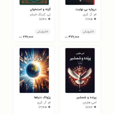
دروازه بی نهایت
گزنه و استخوان
ام. آر. کری
تی. کینگ فیشر
)
۵
(
۳٫۰
)
۶
(
۲٫۵
الکترونیکی
الکترونیکی
۴۷۶,۰۰۰
ت
۲۶۶,۰۰۰
ت
پرنده و شمشیر
پژواک دنیاها
امی هارمن
ام. آر. کری
)
۴
(
۳٫۵
)
۵
(
۲٫۲