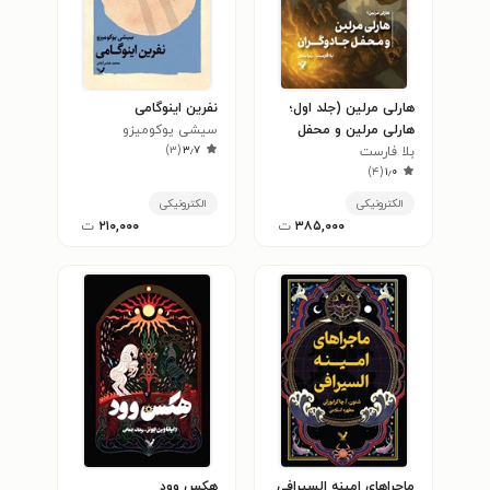
هارلی مرلین (جلد اول؛
نفرین اینوگامی
هارلی مرلین و محفل
سیشی یوکومیزو
)
۳
(
۳٫۷
جادوگران)
بلا فارست
)
۴
(
۱٫۰
الکترونیکی
الکترونیکی
۳۸۵,۰۰۰
ت
۲۱۰,۰۰۰
ت
ماجراهای امینه السیرافی
هکس وود