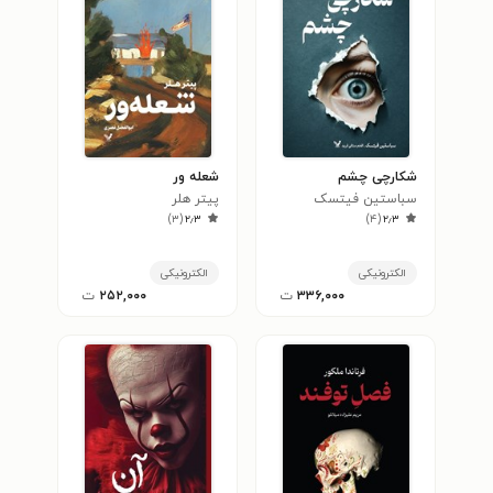
شکارچی چشم
شعله ور
سباستین فیتسک
پیتر هلر
)
۳
(
۲٫۳
)
۴
(
۲٫۳
الکترونیکی
الکترونیکی
۳۳۶,۰۰۰
ت
۲۵۲,۰۰۰
ت