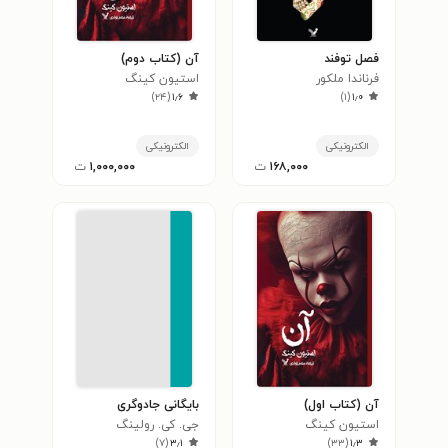
فصل توفند
آن (کتاب دوم)
فرناندا ملکور
استیون کینگ
)
۲۴
(
۱٫۶
)
۱
(
۱٫۰
الکترونیکی
الکترونیکی
۱۶۸,۰۰۰
ت
۱,۰۰۰,۰۰۰
ت
آن (کتاب اول)
بایگانی جادوگری
استیون کینگ
جی. کی. رولینگ
)
۷
(
۳٫۱
)
۳۳
(
۱٫۳