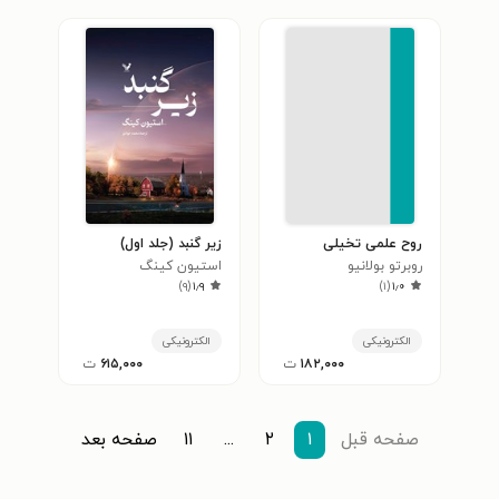
روح علمی تخیلی
زیر گنبد (جلد اول)
روبرتو بولانیو
استیون کینگ
)
۹
(
۱٫۹
)
۱
(
۱٫۰
الکترونیکی
الکترونیکی
۱۸۲,۰۰۰
ت
۶۱۵,۰۰۰
ت
صفحه قبل
۱
۲
...
۱۱
صفحه بعد