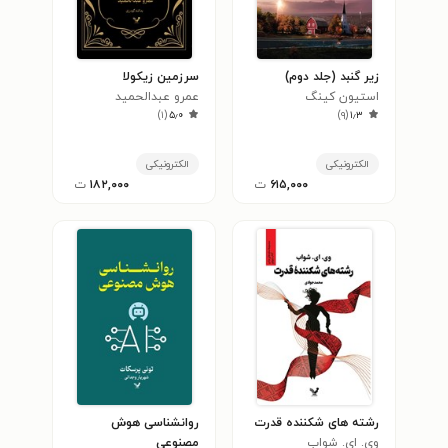
زیر گنبد (جلد دوم)
سرزمین زیکولا
استیون کینگ
عمرو عبدالحمید
)
۱
(
۵٫۰
)
۹
(
۱٫۳
الکترونیکی
الکترونیکی
۶۱۵,۰۰۰
ت
۱۸۲,۰۰۰
ت
رشته های شکننده قدرت
روانشناسی هوش
وی. ای. شواب
مصنوعی