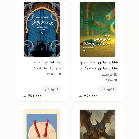
هارلی مرلین (جلد سوم؛
رودخانه ای از نقره
هارلی مرلین و جادوگران
شنون آ. چاکرابورتی
)
۳
(
۳٫۰
بلا فارست
ربوده شده)
)
۳
(
۱٫۰
الکترونیکی
الکترونیکی
۳۵۰,۰۰۰
ت
۲۵۲,۰۰۰
ت