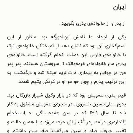
ایران
از پدر و از خانواده‌ی پدری بگویید.
یکی از اجداد ما نامش ابوالدورگه بود. منظور از این
اسم‌گذاری آن بود که نشان دهد از آمیختگی خانواده‌ی ترک
با خانواده‌ی فارس این وصلت انجام گرفته است. خانواده‌ی
پدری من خانواده‌ای خرده‌مالک از سروستان هستند. پدرِ پدر
من در جوانی به بیماری ذات‌الریه مبتلا شد و درگذشت. به
این ترتیب پدرم و چهار خواهر او در کودکی یتیم شدند.
قیم پدرم، عمویش بود که در بازار وکیل شیراز بازرگان بود.
پدرم ـ علی‌حسین خسروی ـ در حجره‌ی عمویش مشغول به کار
شد تا سال ۱۳۱۹ که در سن هفده‌سالگی به استخدام
ژاندارمری درآمد. پدر تُکِ زبانی حرف می‌زد و با همان حالت و
تغییر حروف صاد و سین می‌گفت: صغرِ سن داشتم و