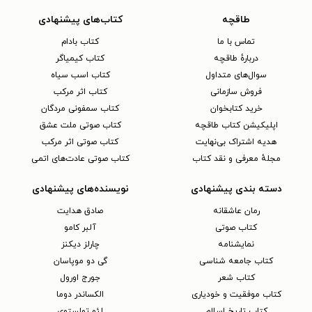
طاقچه
کتاب‌های پیشنهادی
تماس با ما
کتاب بادام
دربارهٔ طاقچه
کتاب کیمیاگر
سوال‌های متداول
کتاب اسب سیاه
فروش سازمانی
کتاب اثر مرکب
خرید کتابخوان
کتاب سمفونی مردگان
اپلیکیشن کتاب طاقچه
کتاب صوتی ملت عشق
هدیه اشتراک بی‌نهایت
کتاب صوتی اثر مرکب
مجلهٔ معرفی و نقد کتاب
کتاب صوتی عادت‌های اتمی
دسته بندی پیشنهادی
نویسنده‌های پیشنهادی
رمان عاشقانه
صادق هدایت
کتاب‌ صوتی
آلبر کامو
نمایشنامه
چارلز دیکنز
کتاب جامعه شناسی
گی دو موپاسان
کتاب شعر
جورج اورول
کتاب موفقیت و خودیاری
الکساندر دوما
کتاب تاریخ اسلام
لئو تولستوی