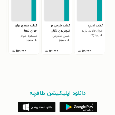
کتاب ادیپ
کتاب شرحی بر
کتاب سعدی برای
کتا
خوان-داوید نازیو
تلویزیون لاکان
جوان ترها
جوا
)
۴
(
۳٫۸
حسن مکارمی
مسعود خیام
مسع
۰
)
۶
(
۳٫۰
)
۱
(
۵٫۰
۵۰,۰۰۰
ت
۵۰,۰۰۰
ت
۱۵۰,۰۰۰
ت
دانلود اپلیکیشن طاقچه