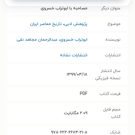
عنوان دیگر
مصاحبه با ابوتراب خسروی
موضوع
پژوهش ادبی
،
تاریخ معاصر ایران
نویسنده
ابوتراب خسروی
،
عبدالرحمان مجاهد نقی
انتشارات
انتشارات نشانه
سال انتشار
۱۳۹۹/۰۴/۱۸
نسخه فیزیکی
فرمت کتاب
PDF
حجم فایل
۲.۰۹
مگابایت
کتاب
شابک
۹۷۸-۶۲۲-۶۶۷۴-۲۱-۸