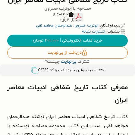
کتاب تاریخ شفاهی ادبیات معاصر ایران
مصاحبه با ابوتراب خسروی
۳.۰ امتیاز
(از ۳ رأی)
پدیدآورندگان:
ابوتراب خسروی
،
عبدالرحمان مجاهد نقی
انتشارات:
انتشارات نشانه
خرید کتاب الکترونیکی
|
۲۰۰,۰۰۰
تومان
دریافت از بی‌نهایت
اشتراک
بی‌نهایت
چیست؟
٪۳۰ تخفیف اولین خرید کتاب با کد
OFF30
معرفی کتاب تاریخ شفاهی ادبیات معاصر
ایران
کتاب
تاریخ شفاهی ادبیات معاصر ایران
نوشته
عبدالرحمان
مجاهد نقی
است. این کتاب مجموعه مصاحبه نویسنده با
ابوتراب خسروی
است.
ابوتراب خسروی
متولد ۱۳۳۵ یکی از