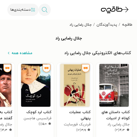
دسته‌بندی‌ها
طاقچه
پدیدآورندگان
جلال رضایی راد
جلال رضایی راد
کتاب‌های الکترونیکی جلال رضایی راد
مشاهده همه
کتاب داستان های
کتاب عملیات
کتاب لرد کوچک
کتاب به
کوتاه از ادبیات
پنهانی
فرانسیس هاجسن
گفتند مر
)
۱
(
۵٫۰
کلاسیک جهان
جلال رضایی راد
فردریک فورسایت
برنت
جلال رضای
۷
(
۴٫۳
)
۱۲
(
۳٫۹
)
۳
(
۴٫۳