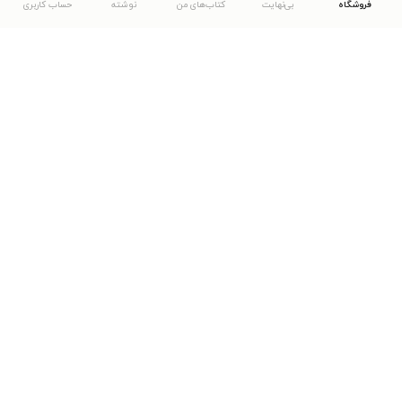
فروشگاه
بی‌نهایت
کتاب‌های من
نوشته
حساب کاربری
دانلود اپلیکیشن طاقچه
... موارد دیگر
مشاهدهٔ دیگر نسخه‌های طاقچه