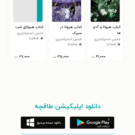
کتاب هیولا و آدم
کتاب هیولا در
کتاب هیولای شب
کتا
ها
سیرک
متس استراندبری
تار
)
۸
(
۴٫۳
متس استراندبری
متس استراندبری
راب
بذر
۸
)
۳
(
۳٫۷
)
۳
(
۲٫۷
۴۱,۰۰۰
ت
۳۵,۰۰۰
ت
۲۷,۰۰۰
ت
دانلود اپلیکیشن طاقچه