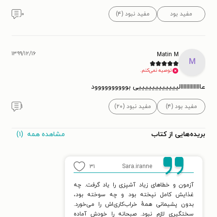
مفید بود
مفید نبود (۴)
۰
۱۳۹۹/۱۲/۱۶
Matin M
M
توصیه نمی‌کنم.
عاااااااااااااالییییییییییییی بوووووووووود
مفید بود (۴)
مفید نبود (۲۰)
۱
مشاهده همه
(۱)
بریده‌هایی از کتاب
۳۱
Sara.iranne
آزمون و خطاهای زیاد آشپزی را یاد گرفت. چه
غذایش کامل نپخته بود و چه سوخته بود،
بدون پشیمانی همهٔ خراب‌کاری‌اش را می‌خورد.
سختگیری لازم نبود. صبحانه را خودش آماده