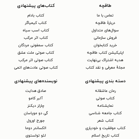
طاقچه
کتاب‌های پیشنهادی
تماس با ما
کتاب بادام
دربارهٔ طاقچه
کتاب کیمیاگر
سوال‌های متداول
کتاب اسب سیاه
فروش سازمانی
کتاب اثر مرکب
خرید کتابخوان
کتاب سمفونی مردگان
اپلیکیشن کتاب طاقچه
کتاب صوتی ملت عشق
هدیه اشتراک بی‌نهایت
کتاب صوتی اثر مرکب
مجلهٔ معرفی و نقد کتاب
کتاب صوتی عادت‌های اتمی
دسته بندی پیشنهادی
نویسنده‌های پیشنهادی
رمان عاشقانه
صادق هدایت
کتاب‌ صوتی
آلبر کامو
نمایشنامه
چارلز دیکنز
کتاب جامعه شناسی
گی دو موپاسان
کتاب شعر
جورج اورول
کتاب موفقیت و خودیاری
الکساندر دوما
کتاب تاریخ اسلام
لئو تولستوی