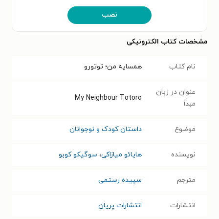
نصب
مشخصات کتاب الکترونیکی
نام کتاب
همسایه من؛ توتورو
عنوان در زبان
My Neighbour Totoro
مبدأ
موضوع
داستان کودک و نوجوانان
نویسنده
هایائو میازاکی
،
سوگیکو کوبو
مترجم
سپیده رستمی
انتشارات
انتشارات پریان