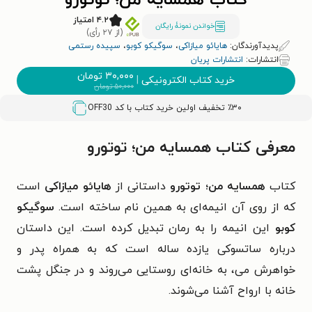
کتاب همسایه من؛ توتورو
۴.۲ امتیاز
خواندن نمونۀ رایگان
(از ۲۷ رأی)
پدیدآورندگان:
هایائو میازاکی
،
سوگیکو کوبو
،
سپیده رستمی
انتشارات:
انتشارات پریان
۳۰,۰۰۰
تومان
خرید کتاب الکترونیکی
|
۵۰,۰۰۰
تومان
٪۳۰ تخفیف اولین خرید کتاب با کد
OFF30
معرفی کتاب همسایه من؛ توتورو
کتاب
همسایه من؛ توتورو
داستانی از
هایائو میازاکی
است
که از روی آن انیمه‌ای به همین نام ساخته است.
سوگیکو
کوبو
این انیمه را به رمان تبدیل کرده است. این داستان
درباره ساتسوکی یازده ساله است که به همراه پدر و
خواهرش می، به خانه‌ای روستایی می‌روند و در جنگل پشت
خانه با ارواح آشنا می‌شوند.