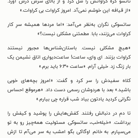
تاتسو گره کراواتش را شل کرد و از بالای سرش درش آورد.
«از قیافه این خوشم نمی‌آد. امروز کراوات بی کراوات.»
ساتسوکی نگران به‌نظر می‌آمد: «اما مردها همیشه سرِ کار
کراوات می‌زنند، بابا. مطمئنی مشکلی نیست؟»
«هیچ مشکلی نیست. باستان‌شناس‌ها مجبور نیستند
کراوات بزنند. ای وای، ساعت! ساعت‌دیواری اتاق نشیمن یک
بار زنگ زد. خیلی آرام. «ساعت ۶:۳۰ باید برم.»
کلاه سفیدش را سر کرد و گفت: «امروز بچه‌های خوبی
باشید.» بعد با هردوشان رسمی دست داد. «هرموقع احساس
نگرانی کردید یادتون بیاد شب قراره چی بیارم.»
تا دمِ در دنبالش رفتند. کفش‌هایش را پوشید و کیفش را
برداشت. «خیله‌خب، ساتسوکی. مسئولیت همه‌چیز رو به تو
می‌سپارم. به خانم اوگاکی بگو امشب یه سر می‌آم تا ازش