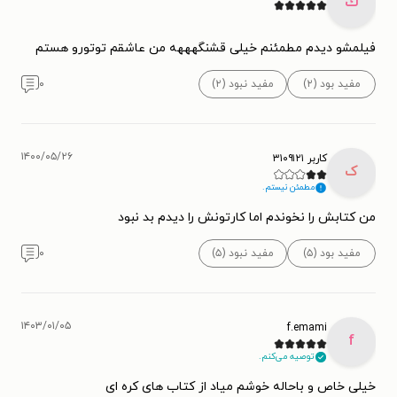
ك
فیلمشو دیدم مطمئنم خیلی قشنگهههه من عاشقم توتورو هستم
مفید بود (۲)
مفید نبود (۲)
۰
۱۴۰۰/۰۵/۲۶
کاربر ۳۱۰۹۱۲۱
ک
مطمئن نیستم.
من کتابش را نخوندم اما کارتونش را دیدم بد نبود
مفید بود (۵)
مفید نبود (۵)
۰
۱۴۰۳/۰۱/۰۵
f.emami
f
توصیه می‌کنم.
خیلی خاص و باحاله خوشم میاد از کتاب های کره ای