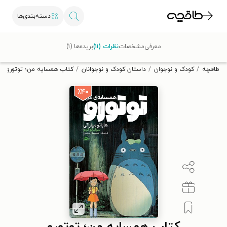
دسته‌بندی‌ها
با کد تخفیف OFF30 اولین کتاب الکترونیکی یا صوتی‌ات را با ۳۰٪
معرفی
مشخصات
نظرات (۱۱)
بریده‌ها (۱)
تخفیف از طاقچه دریافت کن.
طاقچه
کودک و نوجوان
داستان کودک و نوجوانان
کتاب همسایه من؛ توتورو
٪۴۰