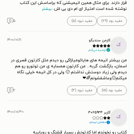
قرار دارند. برای مثال همین انیمیشنی که براساسش این کتاب
نوشته شده است امتیاز ای ام دی بی اش
...
بیشتر
مفید بود (۲۹)
مفید نبود (۵)
۵
۱۴۰۰/۰۱/۱۱
کارمن سندیگو
ک
توصیه می‌کنم.
من بیشتر انیمه های هایائومیازاکی رو دیدم مثل کارتون قصری در
اسمان، بازگشت گربه... من کارتون همسایه ی من توتورو رو هم
دیدم ولی زیاد دوستش نداشتم 🙂 ولی در کل انیمه خیلی نگاه
میکنم🙂وعاشقشونم🌈❤
مفید بود (۱۵)
مفید نبود (۴)
۲
۱۴۰۰/۰۱/۳۰
کاربر ۳۰۲۵۹۳۴
ک
مطمئن نیستم.
کتاب رو نخوندم اما کارتونش بسیار قشنگ و رویاییه