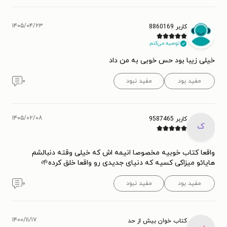
۱۴۰۵/۰۴/۲۳
کاربر 8860169
توصیه می‌کنم.
خیلی زیبا بود حس خوبی به من داد
مفید بود
مفید نبود
۰
۱۴۰۵/۰۲/۰۸
کاربر 9587465
ک
واقعا کتاب خوبیه مخصوصا انیمه اش که خیلی وقته دنبالشم
هایائو میزاکی کسیه که دنیای جدیدی رو واقعا خلق کرده🌱
مفید بود
مفید نبود
۰
۱۴۰۰/۱۱/۱۷
كتاب خوان بيش از حد