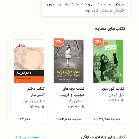
می‌کرد و هرچه می‌پخت خوشمزه بود چون
خودش درستش کرده بود.
کتاب‌های مشابه
٪۴۰
٪۴۰
کتاب کورالاین
کتاب بچه‌های
کتاب دختر
کتا
نیل گیمن
عجیب و غریب
آتش‌ساز
راب
۳
)
۱۳۴
(
۴٫۲
رنسام ریگز
یتیم‌خانه‌ی خانم
فیلیپ پولمن
)
۴
(
۳٫۸
)
۷۳
(
۴٫۰
پرگرین
۲۷,۶۰۰
ت
۵۲,۸۰۰
ت
۲۴,۰۰۰
ت
۸۸,۰۰۰
۴۶,۰۰۰
کتاب‌های هایائو میازاکی
مشاهده همه