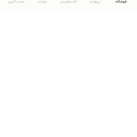
فروشگاه
بی‌نهایت
کتاب‌های من
نوشته
حساب کاربری
دانلود اپلیکیشن طاقچه
... موارد دیگر
مشاهدهٔ دیگر نسخه‌های طاقچه