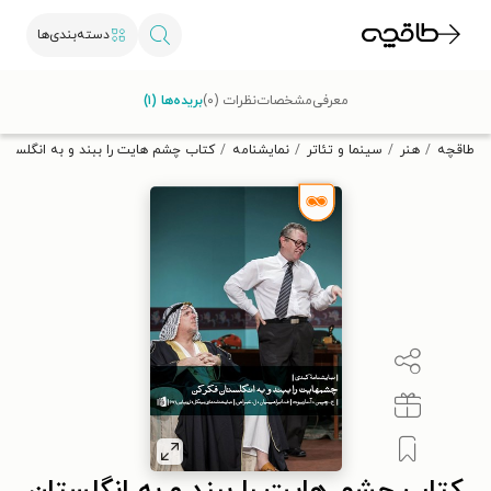
دسته‌بندی‌ها
با کد تخفیف OFF30 اولین کتاب الکترونیکی یا صوتی‌ات را با ۳۰٪
معرفی
مشخصات
نظرات (۰)
بریده‌ها (۱)
تخفیف از طاقچه دریافت کن.
طاقچه
هنر
سینما و تئاتر
نمایشنامه
کتاب چشم هایت را ببند و به انگلستان