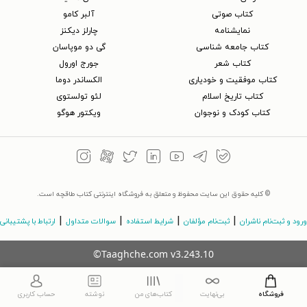
کتاب‌ صوتی
آلبر کامو
نمایشنامه
چارلز دیکنز
کتاب جامعه شناسی
گی دو موپاسان
کتاب شعر
جورج اورول
کتاب موفقیت و خودیاری
الکساندر دوما
کتاب تاریخ اسلام
لئو تولستوی
کتاب کودک و نوجوان
ویکتور هوگو
© کلیه حقوق این سایت محفوظ و متعلق به فروشگاه اینترنتی کتاب طاقچه است.
|
|
|
|
ورود و ثبت‌نام ناشران
ثبت‌نام مؤلفان
شرایط استفاده
سوالات متداول
ارتباط با پشتیبانی
©Taaghche.com
v
3.243.10
فروشگاه
بی‌نهایت
کتاب‌های من
نوشته
حساب کاربری