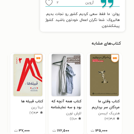
آروین
۲
پولن: ما فقط سعی کردیم کشور رو نجات بدیم.
هالبروک: شما نگران اعمال خودتون باشید. کشورْ
پیشکشتون.
کتاب‌های مشابه
کتاب وقتی ما
کتاب همه آنچه که
کتاب قبیله ها
کتا
مردگان سر برداریم
بود و سه نمایشنامه
نینا رین
فلور
۸
)
۷
(
۲٫۳
هنریک ایبسن
دیگر
لارش نورن
)
۱
(
۱٫۰
)
۲۶
(
۳٫۷
۱۳۵,۰۰۰
ت
۱۷۲,۵۰۰
ت
۳۷,۰۰۰
ت