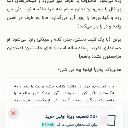
زده می‌شود. هالبروک به طرف میز می‌رود و گیلاس‌های آب
پرتقال را برمی‌دارد.) دارم میام. (به طرف قفسە نوشیدنی می
رود و گیلاس‌ها را روی آن می‌گذارد. حالا به طرف در اصلی
رفته و در را باز می‌کند.)
پولن: (با یک کیف دستی، چتر، کلاه و عینکی وارد می‌شود. او
حسابداری تقریبا پنجاه ساله است.) آقای جاستین! امیدوارم
مزاحمتون نشده باشم!
هالبروک: پولن! اینجا چه می کنی؟
برای تجربه‌ای بهتر در دانلود کتاب چشم هایت را ببند و به
انگلستان فکر کن و خواندن آن، اپلیکیشن طاقچه را
به‌صورت رایگان نصب کنید. در اپلیکیشن می‌توانید
مطالعه‌ی خود را شخصی‌سازی کنید و لذت خواندن و شنیدن
کتاب‌ها را همیشه و همه‌جا تجربه کنید. علاوه‌بر دسترسی
٪۵۰ تخفیف ویژۀ اولین خرید
آسان، امکان خرید هزاران کتاب صوتی و الکترونیکی با
برای کتاب‌های متنی، با کد
FTX50
تخفیف‌های ویژه و بهترین قیمت هم فراهم است.